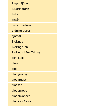
Birger Sjöberg
Birgittinorden
Birka
bistånd
biståndsarbete
Björling, Jussi
björnar
Blekinge
Blekinge län
Blekinge Läns Tidning
blindkartor
blixtar
blod
blodgivning
blodgrupper
blodkärl
blodomlopp
blodomloppet
blodtransfusion