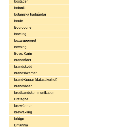
bostäder
botanik
botaniska trädgårdar
boule
Bourgogne
bowling
boxarupproret
boxning
Boye, Karin
brandkårer
brandskydd
brandsäkerhet
brandväggar (datasäkerhet)
brandväsen
bredbandskommunikation
Bretagne
brevvänner
brevväxling
bridge
Britannia