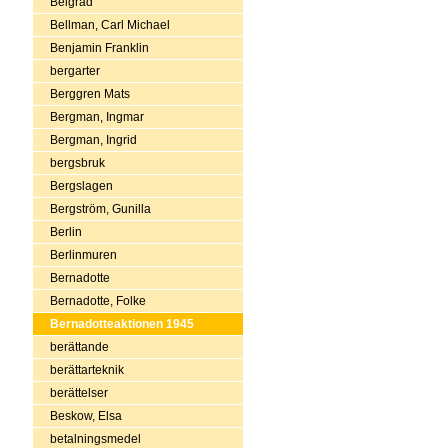
Belgrad
Bellman, Carl Michael
Benjamin Franklin
bergarter
Berggren Mats
Bergman, Ingmar
Bergman, Ingrid
bergsbruk
Bergslagen
Bergström, Gunilla
Berlin
Berlinmuren
Bernadotte
Bernadotte, Folke
Bernadotteaktionen 1945
berättande
berättarteknik
berättelser
Beskow, Elsa
betalningsmedel