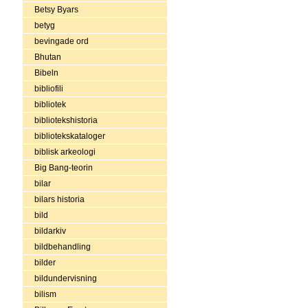
Betsy Byars
betyg
bevingade ord
Bhutan
Bibeln
bibliofili
bibliotek
bibliotekshistoria
bibliotekskataloger
biblisk arkeologi
Big Bang-teorin
bilar
bilars historia
bild
bildarkiv
bildbehandling
bilder
bildundervisning
bilism