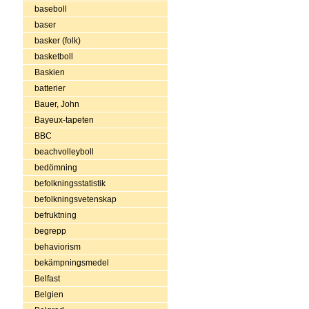
baseboll
baser
basker (folk)
basketboll
Baskien
batterier
Bauer, John
Bayeux-tapeten
BBC
beachvolleyboll
bedömning
befolkningsstatistik
befolkningsvetenskap
befruktning
begrepp
behaviorism
bekämpningsmedel
Belfast
Belgien