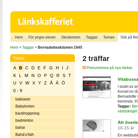
Hem
För yngre elever
Skolämnen
Taggar
Teman
Sök på fler
Hem
>
Taggar
>
Bernadotteaktionen 1945
2 träffar
Taggar
A
B
C
D
E
F
G
H
I
J
Prenumerera på nya länkar
K
L
M
N
O
P
Q
R
S
T
Vitabuss
U
V
W
X
Y
Z
Å
Ä
Ö
I slutet av
0 - 9
Korset en lå
Bernadotte 
babianer
berömda. På
Taggar:
Ber
Babylonien
världskrige
backhoppning
badminton
Att överl
bahai
10-15 år
Bahá'u'lláh
En webbutst