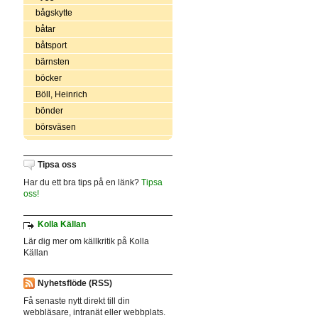
bågskytte
båtar
båtsport
bärnsten
böcker
Böll, Heinrich
bönder
börsväsen
Tipsa oss
Har du ett bra tips på en länk?
Tipsa
oss!
Kolla Källan
Lär dig mer om källkritik på Kolla
Källan
Nyhetsflöde (RSS)
Få senaste nytt direkt till din
webbläsare, intranät eller webbplats.