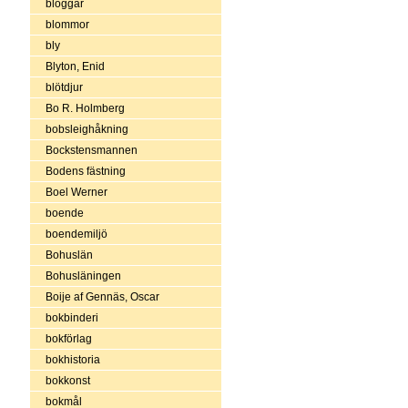
bloggar
blommor
bly
Blyton, Enid
blötdjur
Bo R. Holmberg
bobsleighåkning
Bockstensmannen
Bodens fästning
Boel Werner
boende
boendemiljö
Bohuslän
Bohusläningen
Boije af Gennäs, Oscar
bokbinderi
bokförlag
bokhistoria
bokkonst
bokmål