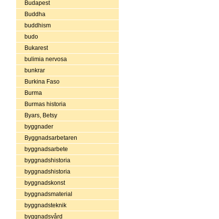
Budapest
Buddha
buddhism
budo
Bukarest
bulimia nervosa
bunkrar
Burkina Faso
Burma
Burmas historia
Byars, Betsy
byggnader
Byggnadsarbetaren
byggnadsarbete
byggnadshistoria
byggnadshistoria
byggnadskonst
byggnadsmaterial
byggnadsteknik
byggnadsvård