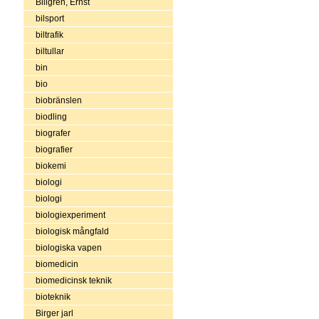
Billgren, Ernst
bilsport
biltrafik
biltullar
bin
bio
biobränslen
biodling
biografer
biografier
biokemi
biologi
biologi
biologiexperiment
biologisk mångfald
biologiska vapen
biomedicin
biomedicinsk teknik
bioteknik
Birger jarl