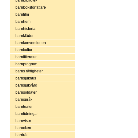
barnbibliotek
barnboksförfattare
barnfilm
barnhem
barnhistoria
barnkläder
barnkonventionen
barnkultur
barnlitteratur
barnprogram
barns rättigheter
barnsjukhus
barnsjukvård
barnsoldater
barnspråk
barnteater
barntidningar
barnvisor
barocken
barrträd