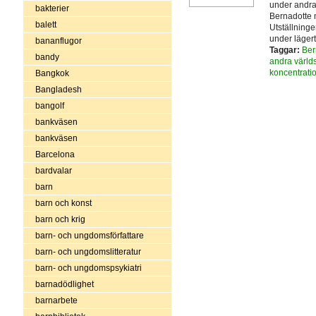
under andra 
bakterier
Bernadotte m
balett
Utställninge
under lägert
bananflugor
Taggar:
Ber
bandy
andra värld
koncentrati
Bangkok
Bangladesh
bangolf
bankväsen
bankväsen
Barcelona
bardvalar
barn
barn och konst
barn och krig
barn- och ungdomsförfattare
barn- och ungdomslitteratur
barn- och ungdomspsykiatri
barnadödlighet
barnarbete