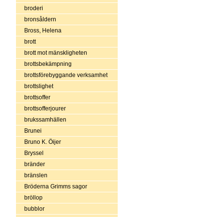
broderi
bronsåldern
Bross, Helena
brott
brott mot mänskligheten
brottsbekämpning
brottsförebyggande verksamhet
brottslighet
brottsoffer
brottsofferjourer
brukssamhällen
Brunei
Bruno K. Öijer
Bryssel
bränder
bränslen
Bröderna Grimms sagor
bröllop
bubblor