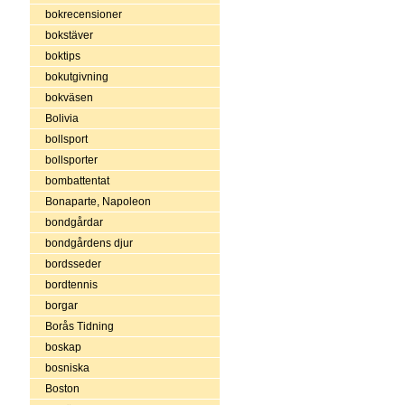
bokrecensioner
bokstäver
boktips
bokutgivning
bokväsen
Bolivia
bollsport
bollsporter
bombattentat
Bonaparte, Napoleon
bondgårdar
bondgårdens djur
bordsseder
bordtennis
borgar
Borås Tidning
boskap
bosniska
Boston