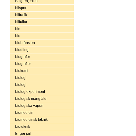
Billgren, Ernst
bilsport
biltrafik
biltullar
bin
bio
biobränslen
biodling
biografer
biografier
biokemi
biologi
biologi
biologiexperiment
biologisk mångfald
biologiska vapen
biomedicin
biomedicinsk teknik
bioteknik
Birger jarl