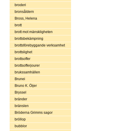
broderi
bronsåldern
Bross, Helena
brott
brott mot mänskligheten
brottsbekämpning
brottsförebyggande verksamhet
brottslighet
brottsoffer
brottsofferjourer
brukssamhällen
Brunei
Bruno K. Öijer
Bryssel
bränder
bränslen
Bröderna Grimms sagor
bröllop
bubblor