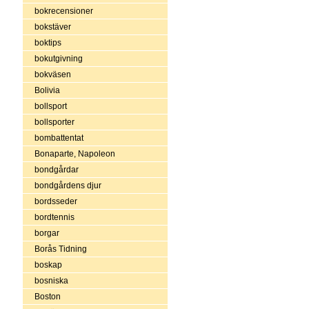
bokrecensioner
bokstäver
boktips
bokutgivning
bokväsen
Bolivia
bollsport
bollsporter
bombattentat
Bonaparte, Napoleon
bondgårdar
bondgårdens djur
bordsseder
bordtennis
borgar
Borås Tidning
boskap
bosniska
Boston