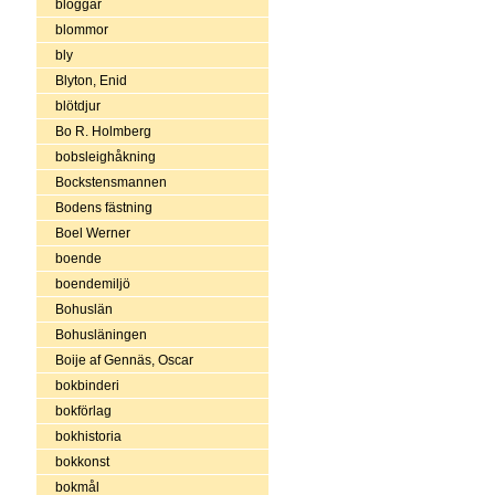
bloggar
blommor
bly
Blyton, Enid
blötdjur
Bo R. Holmberg
bobsleighåkning
Bockstensmannen
Bodens fästning
Boel Werner
boende
boendemiljö
Bohuslän
Bohusläningen
Boije af Gennäs, Oscar
bokbinderi
bokförlag
bokhistoria
bokkonst
bokmål