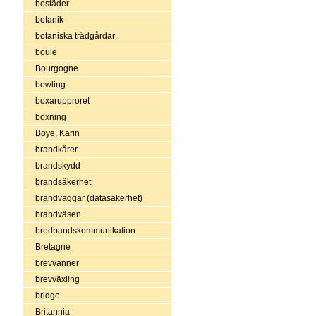
bostäder
botanik
botaniska trädgårdar
boule
Bourgogne
bowling
boxarupproret
boxning
Boye, Karin
brandkårer
brandskydd
brandsäkerhet
brandväggar (datasäkerhet)
brandväsen
bredbandskommunikation
Bretagne
brevvänner
brevväxling
bridge
Britannia