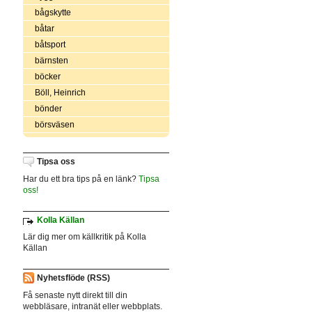
bågskytte
båtar
båtsport
bärnsten
böcker
Böll, Heinrich
bönder
börsväsen
Tipsa oss
Har du ett bra tips på en länk?
Tipsa
oss!
Kolla Källan
Lär dig mer om källkritik på Kolla
Källan
Nyhetsflöde (RSS)
Få senaste nytt direkt till din
webbläsare, intranät eller webbplats.