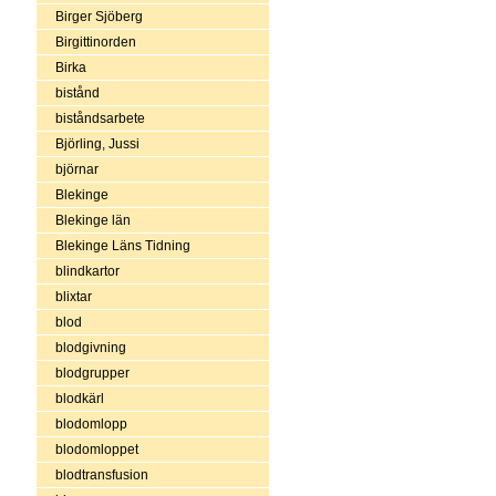
Birger Sjöberg
Birgittinorden
Birka
bistånd
biståndsarbete
Björling, Jussi
björnar
Blekinge
Blekinge län
Blekinge Läns Tidning
blindkartor
blixtar
blod
blodgivning
blodgrupper
blodkärl
blodomlopp
blodomloppet
blodtransfusion