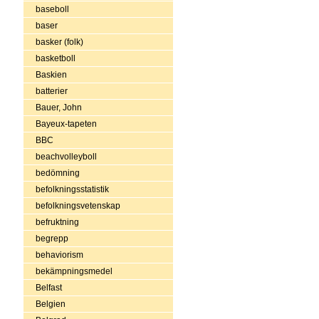
baseboll
baser
basker (folk)
basketboll
Baskien
batterier
Bauer, John
Bayeux-tapeten
BBC
beachvolleyboll
bedömning
befolkningsstatistik
befolkningsvetenskap
befruktning
begrepp
behaviorism
bekämpningsmedel
Belfast
Belgien