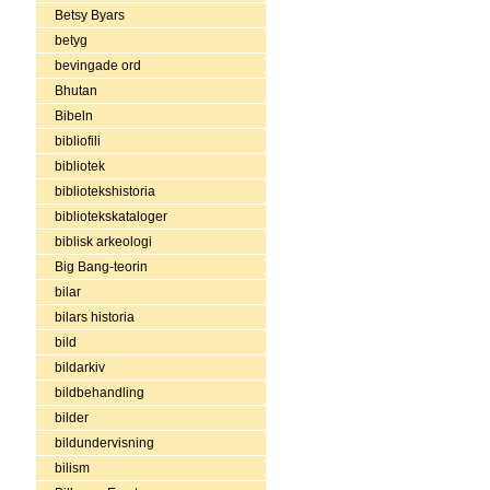
Betsy Byars
betyg
bevingade ord
Bhutan
Bibeln
bibliofili
bibliotek
bibliotekshistoria
bibliotekskataloger
biblisk arkeologi
Big Bang-teorin
bilar
bilars historia
bild
bildarkiv
bildbehandling
bilder
bildundervisning
bilism