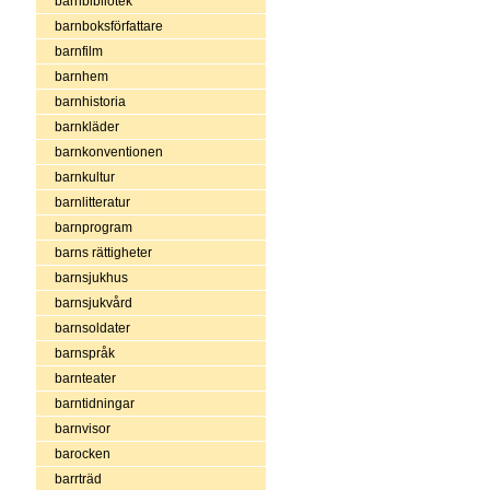
barnbibliotek
barnboksförfattare
barnfilm
barnhem
barnhistoria
barnkläder
barnkonventionen
barnkultur
barnlitteratur
barnprogram
barns rättigheter
barnsjukhus
barnsjukvård
barnsoldater
barnspråk
barnteater
barntidningar
barnvisor
barocken
barrträd