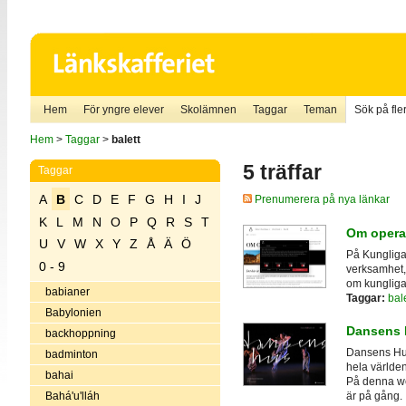
Hem
För yngre elever
Skolämnen
Taggar
Teman
Sök på fler
Hem
>
Taggar
>
balett
5 träffar
Taggar
A
B
C
D
E
F
G
H
I
J
Prenumerera på nya länkar
K
L
M
N
O
P
Q
R
S
T
Om opera
U
V
W
X
Y
Z
Å
Ä
Ö
På Kungliga
0 - 9
verksamhet,
om kungliga
babianer
Taggar:
bale
Babylonien
Dansens 
backhoppning
Dansens Hu
badminton
hela världen
bahai
På denna we
Bahá'u'lláh
är på gång.