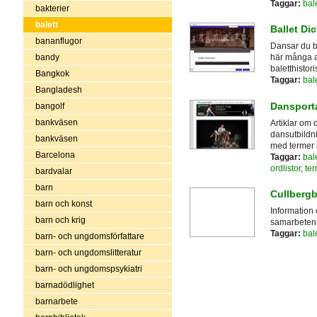
Taggar:
bale
bakterier
balett
Ballet Di
bananflugor
Dansar du ba
bandy
här många av
baletthistori
Bangkok
Taggar:
bale
Bangladesh
Dansport
bangolf
bankväsen
Artiklar om 
dansutbildn
bankväsen
med termer 
Barcelona
Taggar:
bale
ordlistor
,
ter
bardvalar
barn
Cullbergb
barn och konst
Information 
barn och krig
samarbeten. 
Taggar:
bale
barn- och ungdomsförfattare
barn- och ungdomslitteratur
barn- och ungdomspsykiatri
barnadödlighet
barnarbete