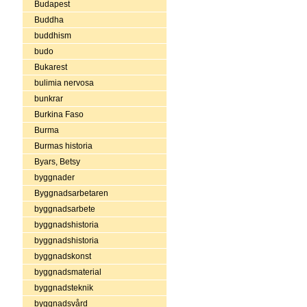
Budapest
Buddha
buddhism
budo
Bukarest
bulimia nervosa
bunkrar
Burkina Faso
Burma
Burmas historia
Byars, Betsy
byggnader
Byggnadsarbetaren
byggnadsarbete
byggnadshistoria
byggnadshistoria
byggnadskonst
byggnadsmaterial
byggnadsteknik
byggnadsvård