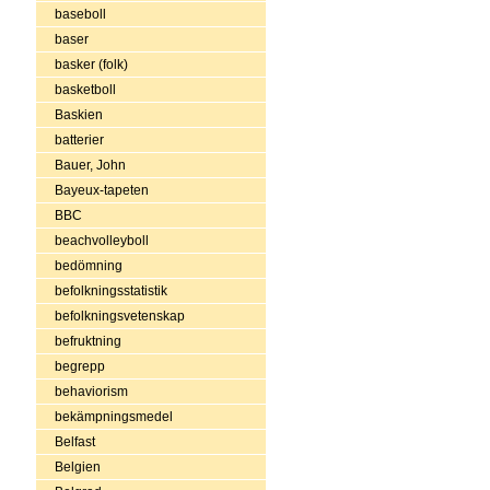
baseboll
baser
basker (folk)
basketboll
Baskien
batterier
Bauer, John
Bayeux-tapeten
BBC
beachvolleyboll
bedömning
befolkningsstatistik
befolkningsvetenskap
befruktning
begrepp
behaviorism
bekämpningsmedel
Belfast
Belgien