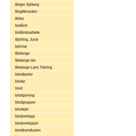
Birger Sjöberg
Birgittinorden
Birka
bistånd
biståndsarbete
Björling, Jussi
björnar
Blekinge
Blekinge län
Blekinge Läns Tidning
blindkartor
blixtar
blod
blodgivning
blodgrupper
blodkärl
blodomlopp
blodomloppet
blodtransfusion