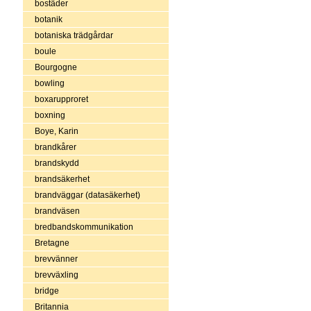
bostäder
botanik
botaniska trädgårdar
boule
Bourgogne
bowling
boxarupproret
boxning
Boye, Karin
brandkårer
brandskydd
brandsäkerhet
brandväggar (datasäkerhet)
brandväsen
bredbandskommunikation
Bretagne
brevvänner
brevväxling
bridge
Britannia