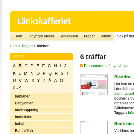
Hem
För yngre elever
Skolämnen
Taggar
Teman
Sök på fler
Hem
>
Taggar
>
böcker
6 träffar
Taggar
A
B
C
D
E
F
G
H
I
J
Prenumerera på nya länkar
K
L
M
N
O
P
Q
R
S
T
Bläddra i
U
V
W
X
Y
Z
Å
Ä
Ö
Här kan du b
0 - 9
i den här s
äldre typsnit
babianer
böckerna try
organisation
Babylonien
Götalandsre
backhoppning
Taggar:
böc
badminton
Book hist
bahai
Bahá'u'lláh
Världens bok