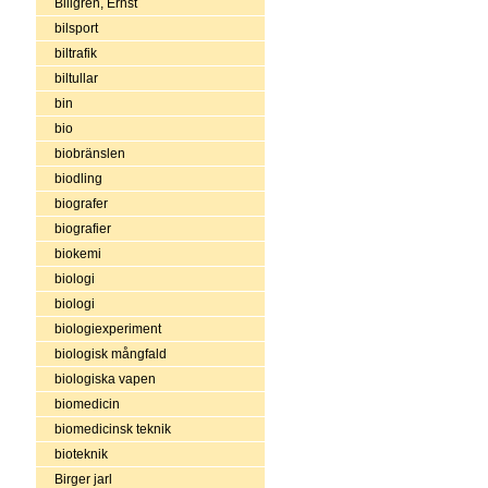
Billgren, Ernst
bilsport
biltrafik
biltullar
bin
bio
biobränslen
biodling
biografer
biografier
biokemi
biologi
biologi
biologiexperiment
biologisk mångfald
biologiska vapen
biomedicin
biomedicinsk teknik
bioteknik
Birger jarl