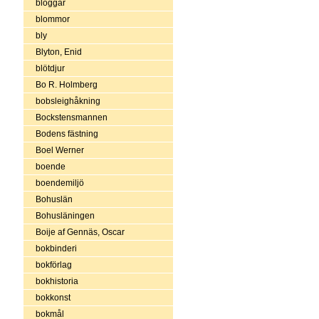
bloggar
blommor
bly
Blyton, Enid
blötdjur
Bo R. Holmberg
bobsleighåkning
Bockstensmannen
Bodens fästning
Boel Werner
boende
boendemiljö
Bohuslän
Bohusläningen
Boije af Gennäs, Oscar
bokbinderi
bokförlag
bokhistoria
bokkonst
bokmål