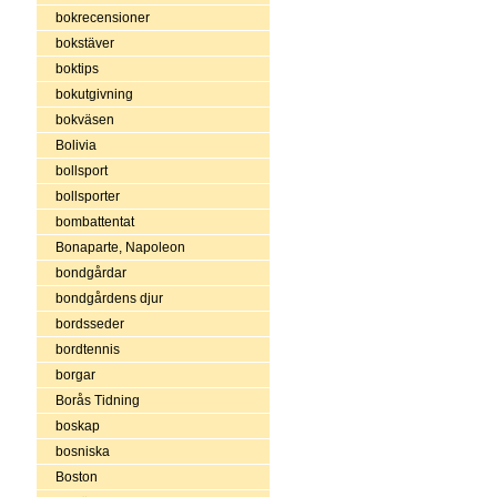
bokrecensioner
bokstäver
boktips
bokutgivning
bokväsen
Bolivia
bollsport
bollsporter
bombattentat
Bonaparte, Napoleon
bondgårdar
bondgårdens djur
bordsseder
bordtennis
borgar
Borås Tidning
boskap
bosniska
Boston