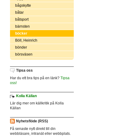
bågskytte
båtar
båtsport
bärnsten
böcker
Böll, Heinrich
bönder
börsväsen
Tipsa oss
Har du ett bra tips på en länk?
Tipsa
oss!
Kolla Källan
Lär dig mer om källkritik på Kolla
Källan
Nyhetsflöde (RSS)
Få senaste nytt direkt till din
webbläsare, intranät eller webbplats.