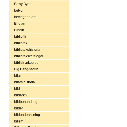
Betsy Byars
betyg
bevingade ord
Bhutan
Bibeln
bibliofili
bibliotek
bibliotekshistoria
bibliotekskataloger
biblisk arkeologi
Big Bang-teorin
bilar
bilars historia
bild
bildarkiv
bildbehandling
bilder
bildundervisning
bilism