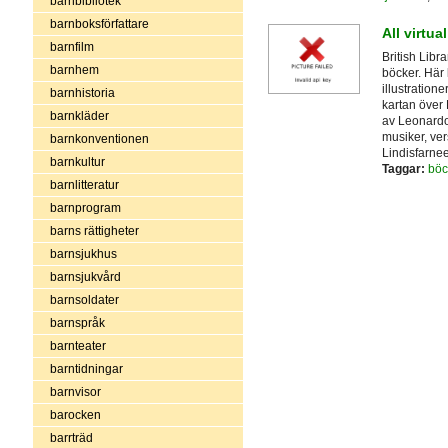
barnbibliotek
barnboksförfattare
All virtua
barnfilm
British Libr
barnhem
böcker. Här 
illustration
barnhistoria
kartan över 
barnkläder
av Leonardo
musiker, ve
barnkonventionen
Lindisfarne
barnkultur
Taggar:
böc
barnlitteratur
barnprogram
barns rättigheter
barnsjukhus
barnsjukvård
barnsoldater
barnspråk
barnteater
barntidningar
barnvisor
barocken
barrträd