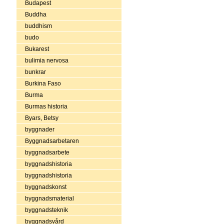
Budapest
Buddha
buddhism
budo
Bukarest
bulimia nervosa
bunkrar
Burkina Faso
Burma
Burmas historia
Byars, Betsy
byggnader
Byggnadsarbetaren
byggnadsarbete
byggnadshistoria
byggnadshistoria
byggnadskonst
byggnadsmaterial
byggnadsteknik
byggnadsvård