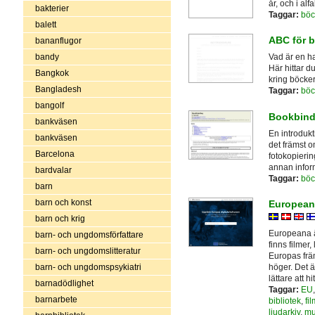
år, och i alf
bakterier
Taggar:
böc
balett
ABC för 
bananflugor
bandy
Vad är en ha
Här hittar d
Bangkok
kring böcker
Bangladesh
Taggar:
böc
bangolf
Bookbindi
bankväsen
En introdukti
bankväsen
det främst 
Barcelona
fotokopierin
annan infor
bardvalar
Taggar:
böc
barn
barn och konst
Europeana 
barn och krig
Europeana är
barn- och ungdomsförfattare
finns filmer,
barn- och ungdomslitteratur
Europas främ
barn- och ungdomspsykiatri
höger. Det ä
lättare att hit
barnadödlighet
Taggar:
EU
barnarbete
bibliotek
,
fil
ljudarkiv
,
mu