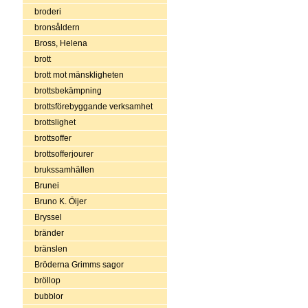
broderi
bronsåldern
Bross, Helena
brott
brott mot mänskligheten
brottsbekämpning
brottsförebyggande verksamhet
brottslighet
brottsoffer
brottsofferjourer
brukssamhällen
Brunei
Bruno K. Öijer
Bryssel
bränder
bränslen
Bröderna Grimms sagor
bröllop
bubblor