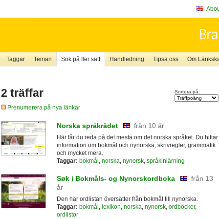
About
Taggar
Teman
Sök på fler sätt
Handledning
Tipsa oss
Om Länkskaf
2 träffar
Sortera på:
Prenumerera på nya länkar
Norska språkrådet
från 10 år
Här får du reda på det mesta om det norska språket. Du hittar
information om bokmål och nynorska, skrivregler, grammatik
och mycket mera.
Taggar:
bokmål
,
norska
,
nynorsk
,
språkinlärning
Søk i Bokmåls- og Nynorskordboka
från 13
år
Den här ordlistan översätter från bokmål till nynorska.
Taggar:
bokmål
,
lexikon
,
norska
,
nynorsk
,
ordböcker
,
ordlistor