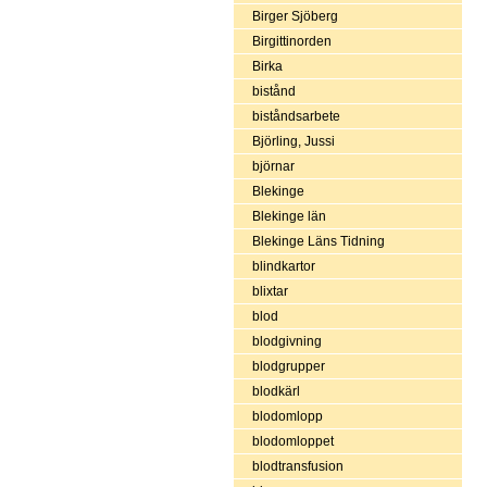
Birger Sjöberg
Birgittinorden
Birka
bistånd
biståndsarbete
Björling, Jussi
björnar
Blekinge
Blekinge län
Blekinge Läns Tidning
blindkartor
blixtar
blod
blodgivning
blodgrupper
blodkärl
blodomlopp
blodomloppet
blodtransfusion