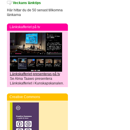
Veckans länktips
Här hittar du de 50 senast tillkomna
länkarna
Länkskafferiet på tv
Länkskafferiet presenteras på tv
Se Alma Taawo presentera
Länkskafferiet i Kunskapskanalen.
Creative Commons