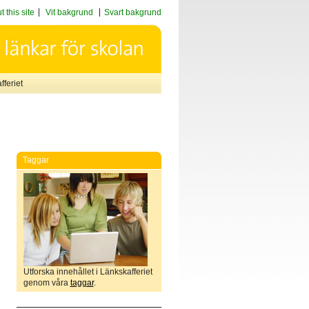
 this site
Vit bakgrund
Svart bakgrund
feriet
Taggar
Utforska innehållet i Länkskafferiet
genom våra
taggar
.