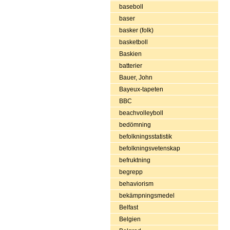
baseboll
baser
basker (folk)
basketboll
Baskien
batterier
Bauer, John
Bayeux-tapeten
BBC
beachvolleyboll
bedömning
befolkningsstatistik
befolkningsvetenskap
befruktning
begrepp
behaviorism
bekämpningsmedel
Belfast
Belgien