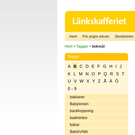
Hem
För yngre elever
Skolämnen
Hem
>
Taggar
>
bokmål
Taggar
A
B
C
D
E
F
G
H
I
J
K
L
M
N
O
P
Q
R
S
T
U
V
W
X
Y
Z
Å
Ä
Ö
0 - 9
babianer
Babylonien
backhoppning
badminton
bahai
Bahá'u'lláh