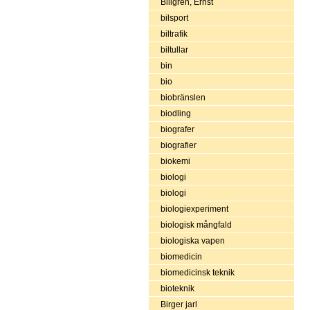
Billgren, Ernst
bilsport
biltrafik
biltullar
bin
bio
biobränslen
biodling
biografer
biografier
biokemi
biologi
biologi
biologiexperiment
biologisk mångfald
biologiska vapen
biomedicin
biomedicinsk teknik
bioteknik
Birger jarl