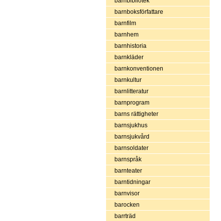
barnbibliotek
barnboksförfattare
barnfilm
barnhem
barnhistoria
barnkläder
barnkonventionen
barnkultur
barnlitteratur
barnprogram
barns rättigheter
barnsjukhus
barnsjukvård
barnsoldater
barnspråk
barnteater
barntidningar
barnvisor
barocken
barrträd