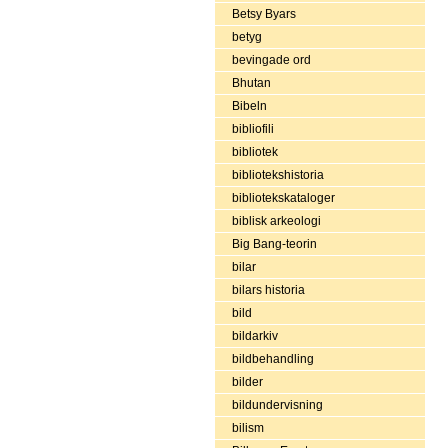
Betsy Byars
betyg
bevingade ord
Bhutan
Bibeln
bibliofili
bibliotek
bibliotekshistoria
bibliotekskataloger
biblisk arkeologi
Big Bang-teorin
bilar
bilars historia
bild
bildarkiv
bildbehandling
bilder
bildundervisning
bilism