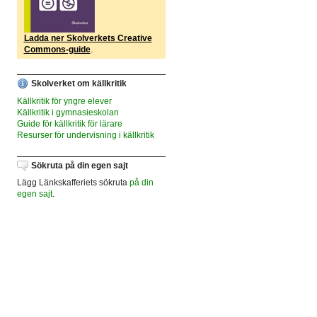
Ladda ner Skolverkets Creative
Commons-guide
.
Skolverket om källkritik
Källkritik för yngre elever
Källkritik i gymnasieskolan
Guide för källkritik för lärare
Resurser för undervisning i källkritik
Sökruta på din egen sajt
Lägg Länkskafferiets sökruta
på din
egen sajt
.