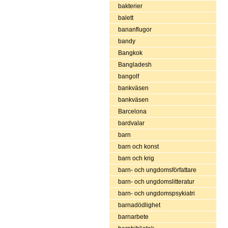
bakterier
balett
bananflugor
bandy
Bangkok
Bangladesh
bangolf
bankväsen
bankväsen
Barcelona
bardvalar
barn
barn och konst
barn och krig
barn- och ungdomsförfattare
barn- och ungdomslitteratur
barn- och ungdomspsykiatri
barnadödlighet
barnarbete