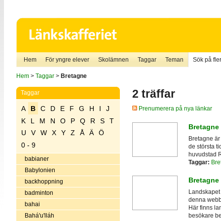
Hem
För yngre elever
Skolämnen
Taggar
Teman
Sök på fler
Hem
>
Taggar
>
Bretagne
2 träffar
Taggar
A
B
C
D
E
F
G
H
I
J
Prenumerera på nya länkar
K
L
M
N
O
P
Q
R
S
T
Bretagne
U
V
W
X
Y
Z
Å
Ä
Ö
Bretagne är
0 - 9
de största t
huvudstad R
babianer
Taggar:
Bre
Babylonien
Bretagne
backhoppning
Landskapet 
badminton
denna webbpl
bahai
Här finns la
Bahá'u'lláh
besökare be