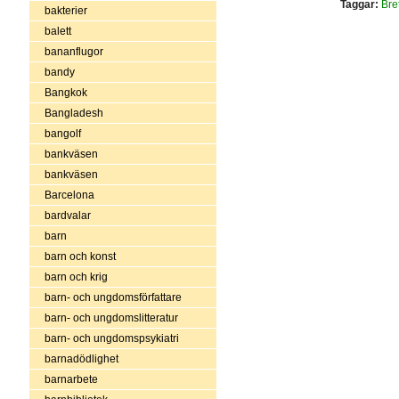
Taggar:
Bre
bakterier
balett
bananflugor
bandy
Bangkok
Bangladesh
bangolf
bankväsen
bankväsen
Barcelona
bardvalar
barn
barn och konst
barn och krig
barn- och ungdomsförfattare
barn- och ungdomslitteratur
barn- och ungdomspsykiatri
barnadödlighet
barnarbete