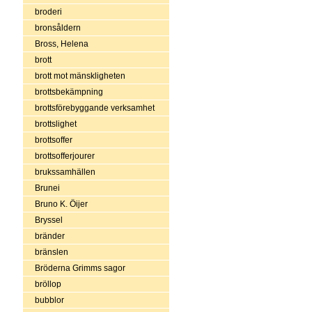
broderi
bronsåldern
Bross, Helena
brott
brott mot mänskligheten
brottsbekämpning
brottsförebyggande verksamhet
brottslighet
brottsoffer
brottsofferjourer
brukssamhällen
Brunei
Bruno K. Öijer
Bryssel
bränder
bränslen
Bröderna Grimms sagor
bröllop
bubblor