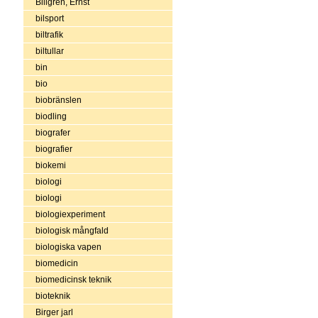
Billgren, Ernst
bilsport
biltrafik
biltullar
bin
bio
biobränslen
biodling
biografer
biografier
biokemi
biologi
biologi
biologiexperiment
biologisk mångfald
biologiska vapen
biomedicin
biomedicinsk teknik
bioteknik
Birger jarl