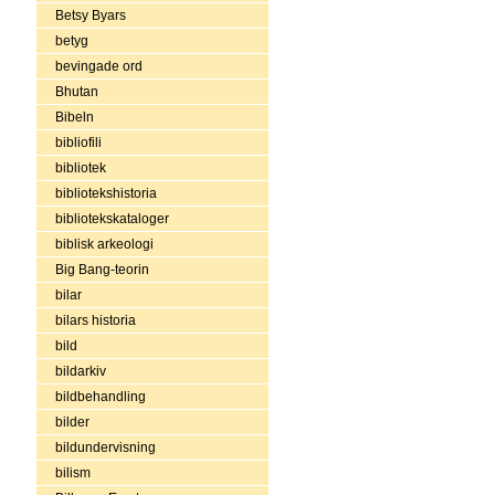
Betsy Byars
betyg
bevingade ord
Bhutan
Bibeln
bibliofili
bibliotek
bibliotekshistoria
bibliotekskataloger
biblisk arkeologi
Big Bang-teorin
bilar
bilars historia
bild
bildarkiv
bildbehandling
bilder
bildundervisning
bilism