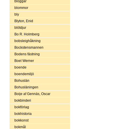
bloggar
blommor
bly
Blyton, Enid
blötdjur
Bo R. Holmberg
bobsleighåkning
Bockstensmannen
Bodens fästning
Boel Werner
boende
boendemiljö
Bohuslän
Bohusläningen
Boije af Gennäs, Oscar
bokbinderi
bokförlag
bokhistoria
bokkonst
bokmål