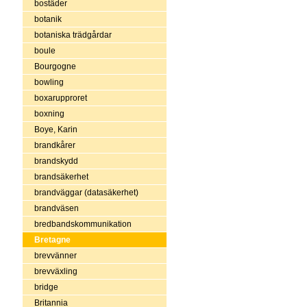
bostäder
botanik
botaniska trädgårdar
boule
Bourgogne
bowling
boxarupproret
boxning
Boye, Karin
brandkårer
brandskydd
brandsäkerhet
brandväggar (datasäkerhet)
brandväsen
bredbandskommunikation
Bretagne
brevvänner
brevväxling
bridge
Britannia