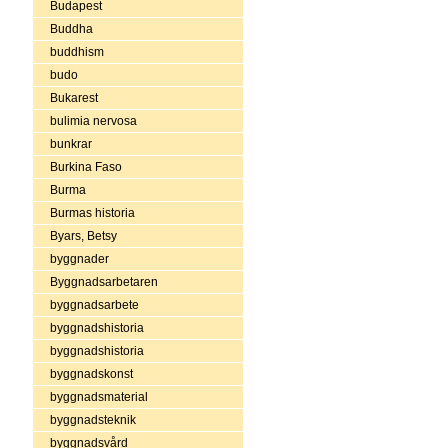
Budapest
Buddha
buddhism
budo
Bukarest
bulimia nervosa
bunkrar
Burkina Faso
Burma
Burmas historia
Byars, Betsy
byggnader
Byggnadsarbetaren
byggnadsarbete
byggnadshistoria
byggnadshistoria
byggnadskonst
byggnadsmaterial
byggnadsteknik
byggnadsvård