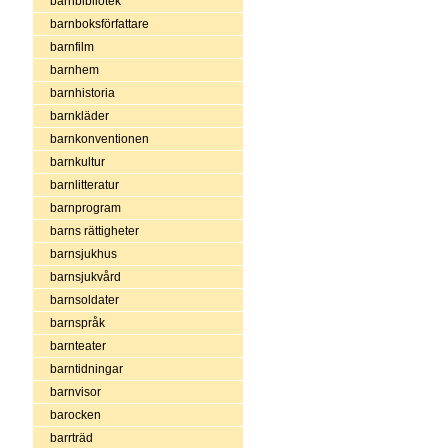
barnbibliotek
barnboksförfattare
barnfilm
barnhem
barnhistoria
barnkläder
barnkonventionen
barnkultur
barnlitteratur
barnprogram
barns rättigheter
barnsjukhus
barnsjukvård
barnsoldater
barnspråk
barnteater
barntidningar
barnvisor
barocken
barrträd