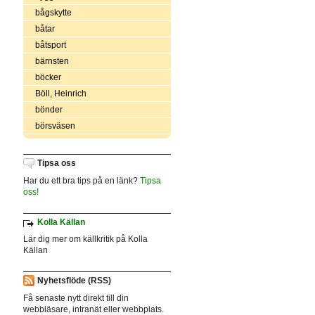
bågskytte
båtar
båtsport
bärnsten
böcker
Böll, Heinrich
bönder
börsväsen
Tipsa oss
Har du ett bra tips på en länk?
Tipsa
oss!
Kolla Källan
Lär dig mer om källkritik på Kolla
Källan
Nyhetsflöde (RSS)
Få senaste nytt direkt till din
webbläsare, intranät eller webbplats.