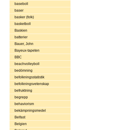
baseboll
baser
basker (folk)
basketboll
Baskien
batterier
Bauer, John
Bayeux-tapeten
BBC
beachvolleyboll
bedömning
befolkningsstatistik
befolkningsvetenskap
befruktning
begrepp
behaviorism
bekämpningsmedel
Belfast
Belgien