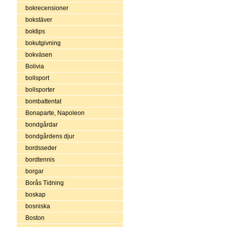
bokrecensioner
bokstäver
boktips
bokutgivning
bokväsen
Bolivia
bollsport
bollsporter
bombattentat
Bonaparte, Napoleon
bondgårdar
bondgårdens djur
bordsseder
bordtennis
borgar
Borås Tidning
boskap
bosniska
Boston