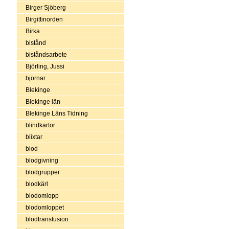
Birger Sjöberg
Birgittinorden
Birka
bistånd
biståndsarbete
Björling, Jussi
björnar
Blekinge
Blekinge län
Blekinge Läns Tidning
blindkartor
blixtar
blod
blodgivning
blodgrupper
blodkärl
blodomlopp
blodomloppet
blodtransfusion