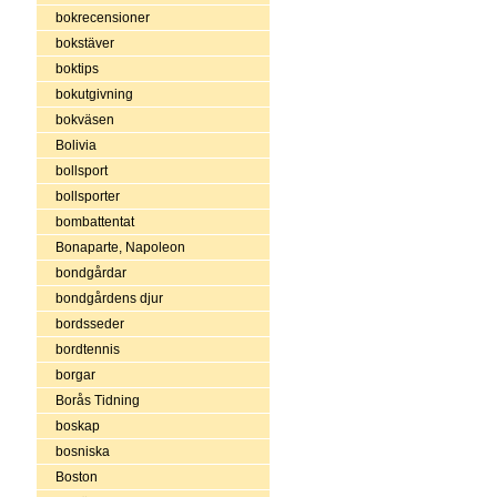
bokrecensioner
bokstäver
boktips
bokutgivning
bokväsen
Bolivia
bollsport
bollsporter
bombattentat
Bonaparte, Napoleon
bondgårdar
bondgårdens djur
bordsseder
bordtennis
borgar
Borås Tidning
boskap
bosniska
Boston