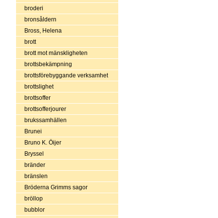
broderi
bronsåldern
Bross, Helena
brott
brott mot mänskligheten
brottsbekämpning
brottsförebyggande verksamhet
brottslighet
brottsoffer
brottsofferjourer
brukssamhällen
Brunei
Bruno K. Öijer
Bryssel
bränder
bränslen
Bröderna Grimms sagor
bröllop
bubblor