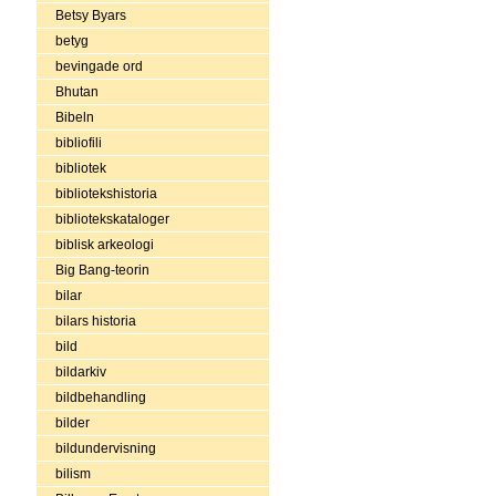
Betsy Byars
betyg
bevingade ord
Bhutan
Bibeln
bibliofili
bibliotek
bibliotekshistoria
bibliotekskataloger
biblisk arkeologi
Big Bang-teorin
bilar
bilars historia
bild
bildarkiv
bildbehandling
bilder
bildundervisning
bilism