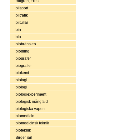
Billgren, Ernst
bilsport
biltrafik
biltullar
bin
bio
biobränslen
biodling
biografer
biografier
biokemi
biologi
biologi
biologiexperiment
biologisk mångfald
biologiska vapen
biomedicin
biomedicinsk teknik
bioteknik
Birger jarl