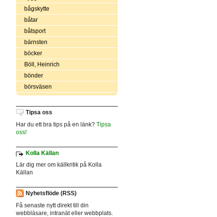
bågskytte
båtar
båtsport
bärnsten
böcker
Böll, Heinrich
bönder
börsväsen
Tipsa oss
Har du ett bra tips på en länk?
Tipsa
oss!
Kolla Källan
Lär dig mer om källkritik på Kolla
Källan
Nyhetsflöde (RSS)
Få senaste nytt direkt till din
webbläsare, intranät eller webbplats.