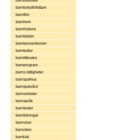
barnbibliotek
barnboksförfattare
barnfilm
barnhem
barnhistoria
barnkläder
barnkonventionen
barnkultur
barnlitteratur
barnprogram
barns rättigheter
barnsjukhus
barnsjukvård
barnsoldater
barnspråk
barnteater
barntidningar
barnvisor
barocken
barrträd