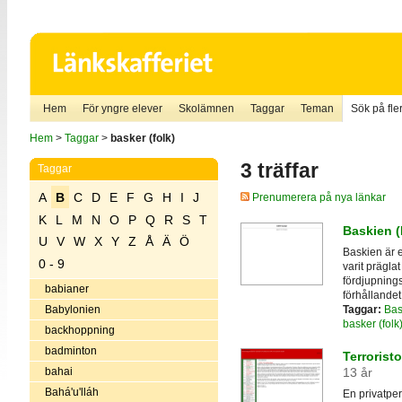
Hem
För yngre elever
Skolämnen
Taggar
Teman
Sök på fler
Hem
>
Taggar
>
basker (folk)
3 träffar
Taggar
A
B
C
D
E
F
G
H
I
J
Prenumerera på nya länkar
K
L
M
N
O
P
Q
R
S
T
Baskien (P
U
V
W
X
Y
Z
Å
Ä
Ö
Baskien är 
0 - 9
varit präglat
fördjupnings
babianer
förhållandet 
Taggar:
Bas
Babylonien
basker (folk
backhoppning
badminton
Terrorist
bahai
13 år
Bahá'u'lláh
En privatpe