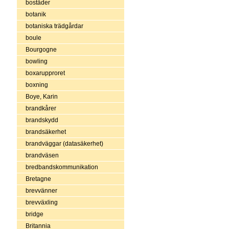
bostäder
botanik
botaniska trädgårdar
boule
Bourgogne
bowling
boxarupproret
boxning
Boye, Karin
brandkårer
brandskydd
brandsäkerhet
brandväggar (datasäkerhet)
brandväsen
bredbandskommunikation
Bretagne
brevvänner
brevväxling
bridge
Britannia