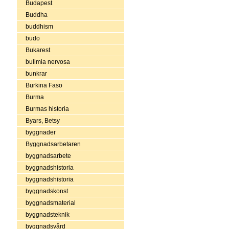
Budapest
Buddha
buddhism
budo
Bukarest
bulimia nervosa
bunkrar
Burkina Faso
Burma
Burmas historia
Byars, Betsy
byggnader
Byggnadsarbetaren
byggnadsarbete
byggnadshistoria
byggnadshistoria
byggnadskonst
byggnadsmaterial
byggnadsteknik
byggnadsvård