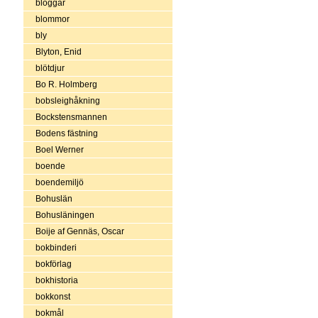
bloggar
blommor
bly
Blyton, Enid
blötdjur
Bo R. Holmberg
bobsleighåkning
Bockstensmannen
Bodens fästning
Boel Werner
boende
boendemiljö
Bohuslän
Bohusläningen
Boije af Gennäs, Oscar
bokbinderi
bokförlag
bokhistoria
bokkonst
bokmål