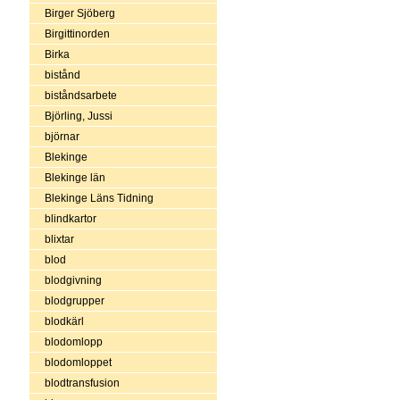
Birger Sjöberg
Birgittinorden
Birka
bistånd
biståndsarbete
Björling, Jussi
björnar
Blekinge
Blekinge län
Blekinge Läns Tidning
blindkartor
blixtar
blod
blodgivning
blodgrupper
blodkärl
blodomlopp
blodomloppet
blodtransfusion