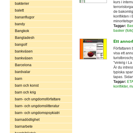
kurs i inter
bakterier
terroristorga
balett
de bakomlig
konflikten i
bananflugor
minoritetsgr
bandy
Taggar:
Bas
basker (folk
Bangkok
Bangladesh
Ett annor
bangolf
Författaren
bankväsen
visa ett ann
turistbrosch
bankväsen
"vinkrig i La
Barcelona
Är du intres
bardvalar
typiska spa
tapas. Sidan
barn
Taggar:
ET
barn och konst
konflikter
,
ma
barn och krig
barn- och ungdomsförfattare
barn- och ungdomslitteratur
barn- och ungdomspsykiatri
barnadödlighet
barnarbete