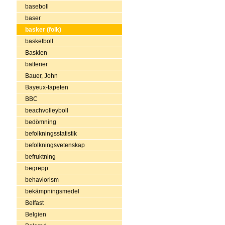
baseboll
baser
basker (folk)
basketboll
Baskien
batterier
Bauer, John
Bayeux-tapeten
BBC
beachvolleyboll
bedömning
befolkningsstatistik
befolkningsvetenskap
befruktning
begrepp
behaviorism
bekämpningsmedel
Belfast
Belgien