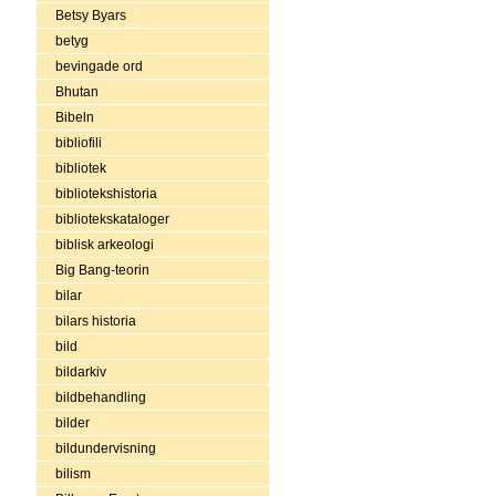
Betsy Byars
betyg
bevingade ord
Bhutan
Bibeln
bibliofili
bibliotek
bibliotekshistoria
bibliotekskataloger
biblisk arkeologi
Big Bang-teorin
bilar
bilars historia
bild
bildarkiv
bildbehandling
bilder
bildundervisning
bilism