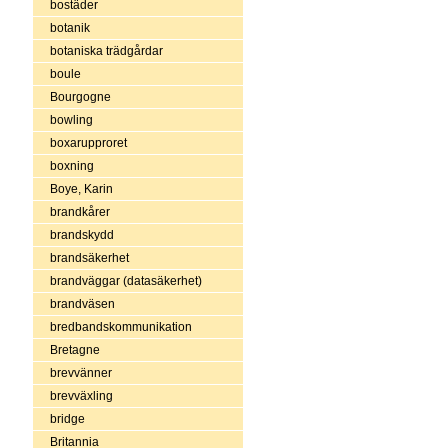
bostäder
botanik
botaniska trädgårdar
boule
Bourgogne
bowling
boxarupproret
boxning
Boye, Karin
brandkårer
brandskydd
brandsäkerhet
brandväggar (datasäkerhet)
brandväsen
bredbandskommunikation
Bretagne
brevvänner
brevväxling
bridge
Britannia