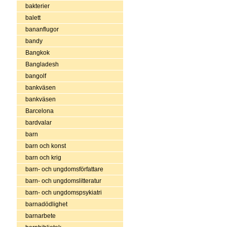
bakterier
balett
bananflugor
bandy
Bangkok
Bangladesh
bangolf
bankväsen
bankväsen
Barcelona
bardvalar
barn
barn och konst
barn och krig
barn- och ungdomsförfattare
barn- och ungdomslitteratur
barn- och ungdomspsykiatri
barnadödlighet
barnarbete