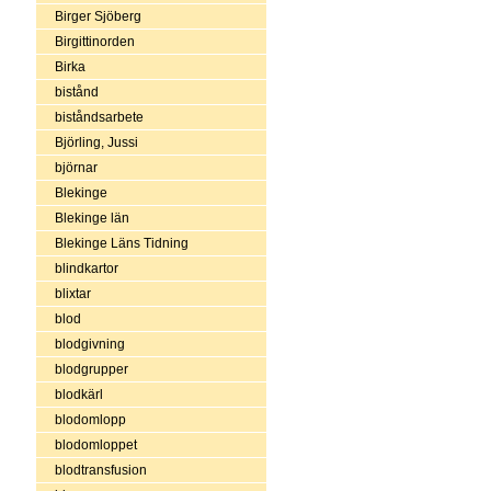
Birger Sjöberg
Birgittinorden
Birka
bistånd
biståndsarbete
Björling, Jussi
björnar
Blekinge
Blekinge län
Blekinge Läns Tidning
blindkartor
blixtar
blod
blodgivning
blodgrupper
blodkärl
blodomlopp
blodomloppet
blodtransfusion