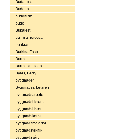
Budapest
Buddha
buddhism
budo
Bukarest
bulimia nervosa
bunkrar
Burkina Faso
Burma
Burmas historia
Byars, Betsy
byggnader
Byggnadsarbetaren
byggnadsarbete
byggnadshistoria
byggnadshistoria
byggnadskonst
byggnadsmaterial
byggnadsteknik
byggnadsvård