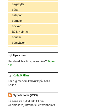
bågskytte
båtar
båtsport
bärnsten
böcker
Böll, Heinrich
bönder
börsväsen
Tipsa oss
Har du ett bra tips på en länk?
Tipsa
oss!
Kolla Källan
Lär dig mer om källkritik på Kolla
Källan
Nyhetsflöde (RSS)
Få senaste nytt direkt till din
webbläsare, intranät eller webbplats.