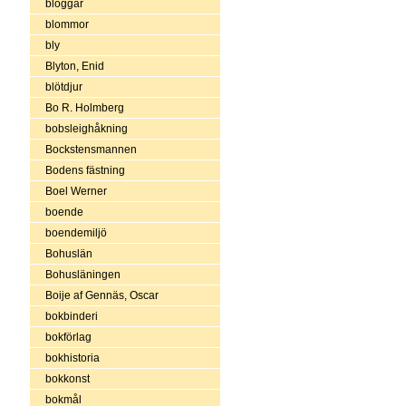
bloggar
blommor
bly
Blyton, Enid
blötdjur
Bo R. Holmberg
bobsleighåkning
Bockstensmannen
Bodens fästning
Boel Werner
boende
boendemiljö
Bohuslän
Bohusläningen
Boije af Gennäs, Oscar
bokbinderi
bokförlag
bokhistoria
bokkonst
bokmål