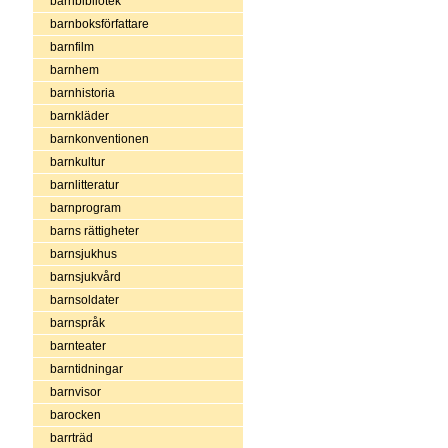
barnbibliotek
barnboksförfattare
barnfilm
barnhem
barnhistoria
barnkläder
barnkonventionen
barnkultur
barnlitteratur
barnprogram
barns rättigheter
barnsjukhus
barnsjukvård
barnsoldater
barnspråk
barnteater
barntidningar
barnvisor
barocken
barrträd