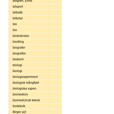
Billgren, Ernst
bilsport
biltrafik
biltullar
bin
bio
biobränslen
biodling
biografer
biografier
biokemi
biologi
biologi
biologiexperiment
biologisk mångfald
biologiska vapen
biomedicin
biomedicinsk teknik
bioteknik
Birger jarl