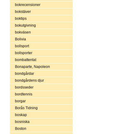
bokrecensioner
bokstäver
boktips
bokutgivning
bokväsen
Bolivia
bollsport
bollsporter
bombattentat
Bonaparte, Napoleon
bondgårdar
bondgårdens djur
bordsseder
bordtennis
borgar
Borås Tidning
boskap
bosniska
Boston