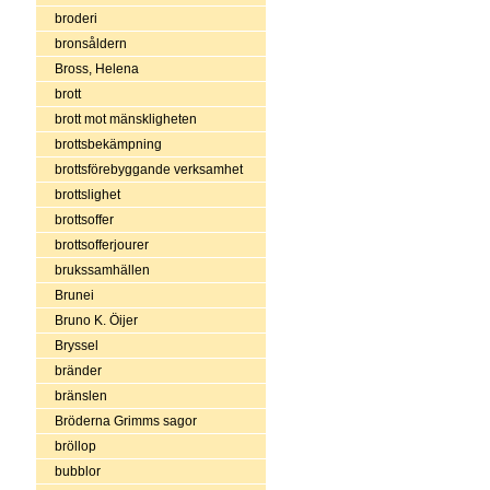
broderi
bronsåldern
Bross, Helena
brott
brott mot mänskligheten
brottsbekämpning
brottsförebyggande verksamhet
brottslighet
brottsoffer
brottsofferjourer
brukssamhällen
Brunei
Bruno K. Öijer
Bryssel
bränder
bränslen
Bröderna Grimms sagor
bröllop
bubblor