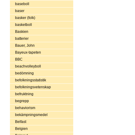
baseboll
baser
basker (folk)
basketboll
Baskien
batterier
Bauer, John
Bayeux-tapeten
BBC
beachvolleyboll
bedömning
befolkningsstatistik
befolkningsvetenskap
befruktning
begrepp
behaviorism
bekämpningsmedel
Belfast
Belgien