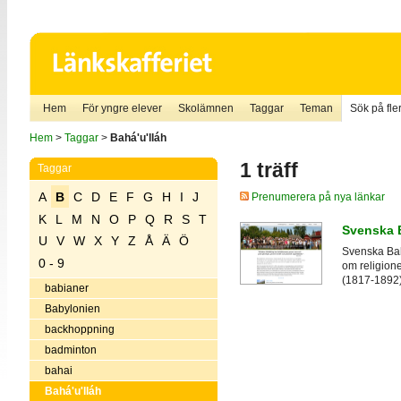
Hem
För yngre elever
Skolämnen
Taggar
Teman
Sök på fler
Hem
>
Taggar
>
Bahá'u'lláh
1 träff
Taggar
A
B
C
D
E
F
G
H
I
J
Prenumerera på nya länkar
K
L
M
N
O
P
Q
R
S
T
Svenska 
U
V
W
X
Y
Z
Å
Ä
Ö
Svenska Bah
0 - 9
om religion
(1817-1892)
babianer
Babylonien
backhoppning
badminton
bahai
Bahá'u'lláh