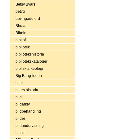
Betsy Byars
betyg
bevingade ord
Bhutan
Bibeln
bibliofili
bibliotek
bibliotekshistoria
bibliotekskataloger
biblisk arkeologi
Big Bang-teorin
bilar
bilars historia
bild
bildarkiv
bildbehandling
bilder
bildundervisning
bilism