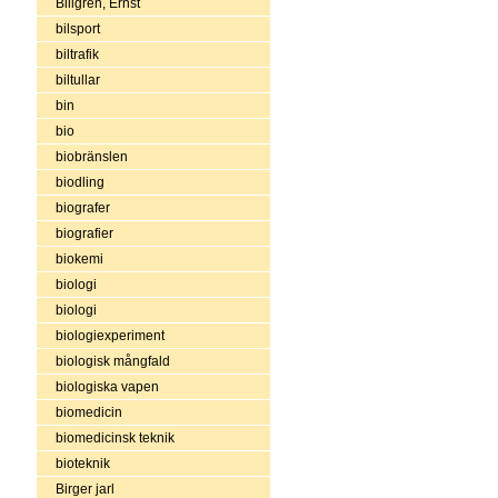
Billgren, Ernst
bilsport
biltrafik
biltullar
bin
bio
biobränslen
biodling
biografer
biografier
biokemi
biologi
biologi
biologiexperiment
biologisk mångfald
biologiska vapen
biomedicin
biomedicinsk teknik
bioteknik
Birger jarl