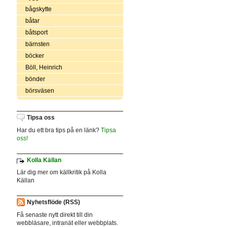
bågskytte
båtar
båtsport
bärnsten
böcker
Böll, Heinrich
bönder
börsväsen
Tipsa oss
Har du ett bra tips på en länk?
Tipsa
oss!
Kolla Källan
Lär dig mer om källkritik på Kolla
Källan
Nyhetsflöde (RSS)
Få senaste nytt direkt till din
webbläsare, intranät eller webbplats.