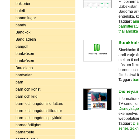
Filippinerna
bakterier
Uzbekistan,
balett
Sagorna är 
engelska, k
bananflugor
Taggar:
ani
bandy
barnlitteratu
thailändska
Bangkok
Bangladesh
Stockholm
bangolf
Stockholm fi
bankväsen
april varje å
mellan 6 och
bankväsen
Läs om filme
Barcelona
barnen och
filmfestival 
bardvalar
Taggar:
bar
barn
barn och konst
Disneyan
barn och krig
Information 
TV-serier, e
barn- och ungdomsförfattare
Disneyfrågo
barn- och ungdomslitteratur
exempelvis
barn- och ungdomspsykiatri
webbplatse
Taggar:
Dis
barnadödlighet
serier
,
teckn
barnarbete