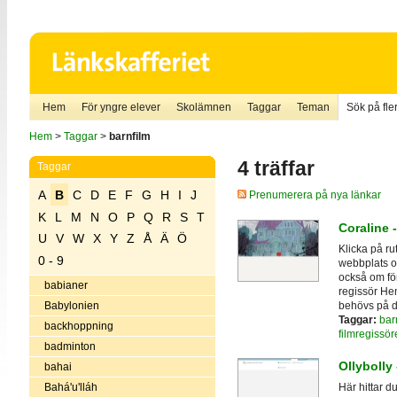
Hem
För yngre elever
Skolämnen
Taggar
Teman
Sök på fler
Hem
>
Taggar
>
barnfilm
4 träffar
Taggar
A
B
C
D
E
F
G
H
I
J
Prenumerera på nya länkar
K
L
M
N
O
P
Q
R
S
T
Coraline -
U
V
W
X
Y
Z
Å
Ä
Ö
Klicka på rut
0 - 9
webbplats o
också om för
babianer
regissör He
behövs på d
Babylonien
Taggar:
bar
backhoppning
filmregissör
badminton
Ollybolly
bahai
Bahá'u'lláh
Här hittar d