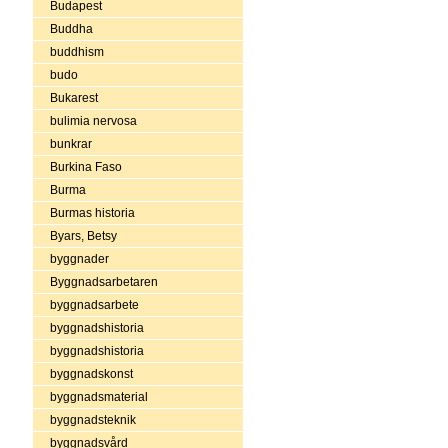
Budapest
Buddha
buddhism
budo
Bukarest
bulimia nervosa
bunkrar
Burkina Faso
Burma
Burmas historia
Byars, Betsy
byggnader
Byggnadsarbetaren
byggnadsarbete
byggnadshistoria
byggnadshistoria
byggnadskonst
byggnadsmaterial
byggnadsteknik
byggnadsvård