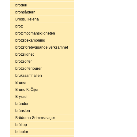
broderi
bronsåldern
Bross, Helena
brott
brott mot mänskligheten
brottsbekämpning
brottsförebyggande verksamhet
brottslighet
brottsoffer
brottsofferjourer
brukssamhällen
Brunei
Bruno K. Öijer
Bryssel
bränder
bränslen
Bröderna Grimms sagor
bröllop
bubblor