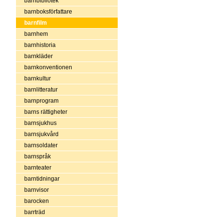
barnbibliotek
barnboksförfattare
barnfilm
barnhem
barnhistoria
barnkläder
barnkonventionen
barnkultur
barnlitteratur
barnprogram
barns rättigheter
barnsjukhus
barnsjukvård
barnsoldater
barnspråk
barnteater
barntidningar
barnvisor
barocken
barrträd