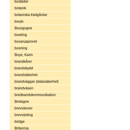
bostäder
botanik
botaniska trädgårdar
boule
Bourgogne
bowling
boxarupproret
boxning
Boye, Karin
brandkårer
brandskydd
brandsäkerhet
brandväggar (datasäkerhet)
brandväsen
bredbandskommunikation
Bretagne
brevvänner
brevväxling
bridge
Britannia