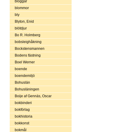
bloggar
blommor
bly
Blyton, Enid
blötdjur
Bo R. Holmberg
bobsleighåkning
Bockstensmannen
Bodens fästning
Boel Werner
boende
boendemiljö
Bohuslän
Bohusläningen
Boije af Gennäs, Oscar
bokbinderi
bokförlag
bokhistoria
bokkonst
bokmål