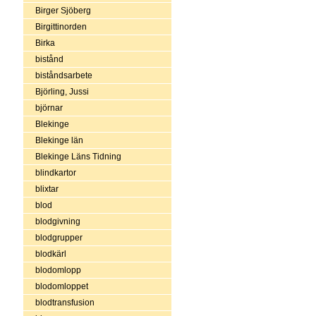
Birger Sjöberg
Birgittinorden
Birka
bistånd
biståndsarbete
Björling, Jussi
björnar
Blekinge
Blekinge län
Blekinge Läns Tidning
blindkartor
blixtar
blod
blodgivning
blodgrupper
blodkärl
blodomlopp
blodomloppet
blodtransfusion