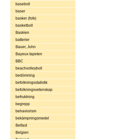
baseboll
baser
basker (folk)
basketboll
Baskien
batterier
Bauer, John
Bayeux-tapeten
BBC
beachvolleyboll
bedömning
befolkningsstatistik
befolkningsvetenskap
befruktning
begrepp
behaviorism
bekämpningsmedel
Belfast
Belgien