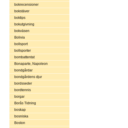
bokrecensioner
bokstäver
boktips
bokutgivning
bokväsen
Bolivia
bollsport
bollsporter
bombattentat
Bonaparte, Napoleon
bondgårdar
bondgårdens djur
bordsseder
bordtennis
borgar
Borås Tidning
boskap
bosniska
Boston