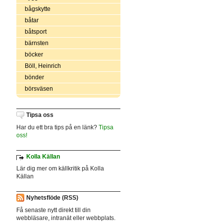
bågskytte
båtar
båtsport
bärnsten
böcker
Böll, Heinrich
bönder
börsväsen
Tipsa oss
Har du ett bra tips på en länk?
Tipsa
oss!
Kolla Källan
Lär dig mer om källkritik på Kolla
Källan
Nyhetsflöde (RSS)
Få senaste nytt direkt till din
webbläsare, intranät eller webbplats.