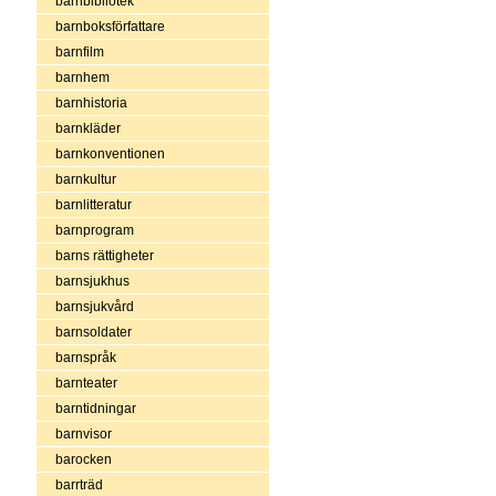
barnbibliotek
barnboksförfattare
barnfilm
barnhem
barnhistoria
barnkläder
barnkonventionen
barnkultur
barnlitteratur
barnprogram
barns rättigheter
barnsjukhus
barnsjukvård
barnsoldater
barnspråk
barnteater
barntidningar
barnvisor
barocken
barrträd