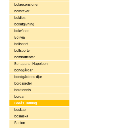
bokrecensioner
bokstäver
boktips
bokutgivning
bokväsen
Bolivia
bollsport
bollsporter
bombattentat
Bonaparte, Napoleon
bondgårdar
bondgårdens djur
bordsseder
bordtennis
borgar
Borås Tidning
boskap
bosniska
Boston