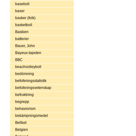
baseboll
baser
basker (folk)
basketboll
Baskien
batterier
Bauer, John
Bayeux-tapeten
BBC
beachvolleyboll
bedömning
befolkningsstatistik
befolkningsvetenskap
befruktning
begrepp
behaviorism
bekämpningsmedel
Belfast
Belgien