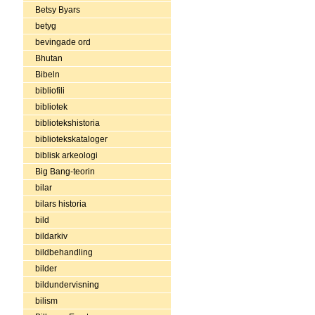
Betsy Byars
betyg
bevingade ord
Bhutan
Bibeln
bibliofili
bibliotek
bibliotekshistoria
bibliotekskataloger
biblisk arkeologi
Big Bang-teorin
bilar
bilars historia
bild
bildarkiv
bildbehandling
bilder
bildundervisning
bilism