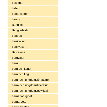
bakterier
balett
bananflugor
bandy
Bangkok
Bangladesh
bangolf
bankväsen
bankväsen
Barcelona
bardvalar
barn
barn och konst
barn och krig
barn- och ungdomsförfattare
barn- och ungdomslitteratur
barn- och ungdomspsykiatri
barnadödlighet
barnarbete