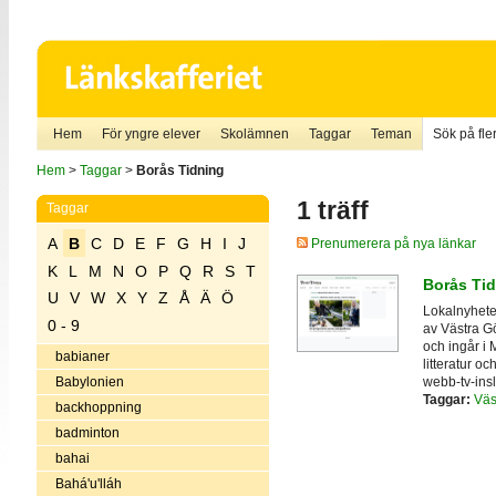
Hem
För yngre elever
Skolämnen
Taggar
Teman
Sök på fler
Hem
>
Taggar
>
Borås Tidning
1 träff
Taggar
A
B
C
D
E
F
G
H
I
J
Prenumerera på nya länkar
K
L
M
N
O
P
Q
R
S
T
Borås Ti
U
V
W
X
Y
Z
Å
Ä
Ö
Lokalnyhete
0 - 9
av Västra Gö
och ingår i 
babianer
litteratur o
webb-tv-insl
Babylonien
Taggar:
Väs
backhoppning
badminton
bahai
Bahá'u'lláh