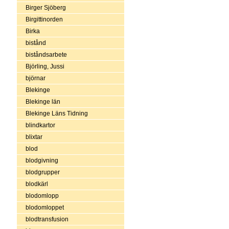
Birger Sjöberg
Birgittinorden
Birka
bistånd
biståndsarbete
Björling, Jussi
björnar
Blekinge
Blekinge län
Blekinge Läns Tidning
blindkartor
blixtar
blod
blodgivning
blodgrupper
blodkärl
blodomlopp
blodomloppet
blodtransfusion