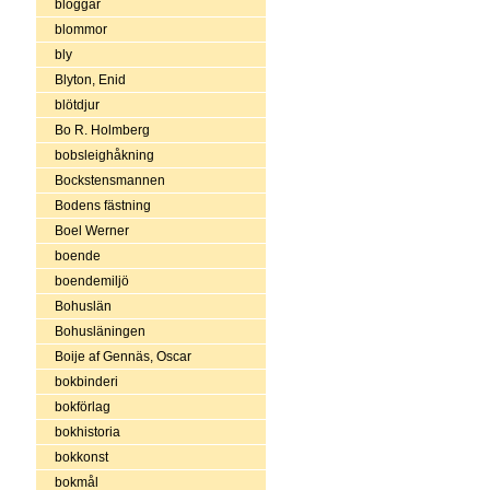
bloggar
blommor
bly
Blyton, Enid
blötdjur
Bo R. Holmberg
bobsleighåkning
Bockstensmannen
Bodens fästning
Boel Werner
boende
boendemiljö
Bohuslän
Bohusläningen
Boije af Gennäs, Oscar
bokbinderi
bokförlag
bokhistoria
bokkonst
bokmål