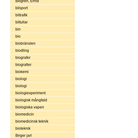
Billgren, Ernst
bilsport
biltrafik
biltullar
bin
bio
biobränslen
biodling
biografer
biografier
biokemi
biologi
biologi
biologiexperiment
biologisk mångfald
biologiska vapen
biomedicin
biomedicinsk teknik
bioteknik
Birger jarl