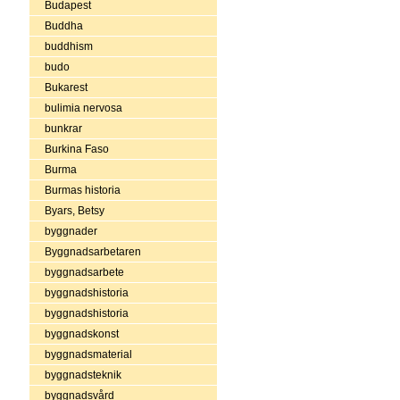
Budapest
Buddha
buddhism
budo
Bukarest
bulimia nervosa
bunkrar
Burkina Faso
Burma
Burmas historia
Byars, Betsy
byggnader
Byggnadsarbetaren
byggnadsarbete
byggnadshistoria
byggnadshistoria
byggnadskonst
byggnadsmaterial
byggnadsteknik
byggnadsvård