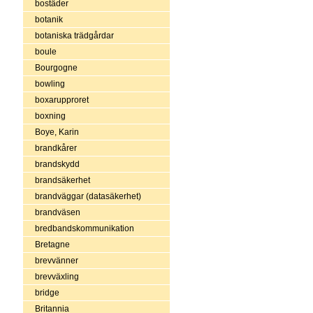
bostäder
botanik
botaniska trädgårdar
boule
Bourgogne
bowling
boxarupproret
boxning
Boye, Karin
brandkårer
brandskydd
brandsäkerhet
brandväggar (datasäkerhet)
brandväsen
bredbandskommunikation
Bretagne
brevvänner
brevväxling
bridge
Britannia