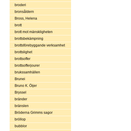
broderi
bronsåldern
Bross, Helena
brott
brott mot mänskligheten
brottsbekämpning
brottsförebyggande verksamhet
brottslighet
brottsoffer
brottsofferjourer
brukssamhällen
Brunei
Bruno K. Öijer
Bryssel
bränder
bränslen
Bröderna Grimms sagor
bröllop
bubblor