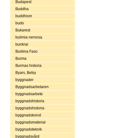
Budapest
Buddha
buddhism
budo
Bukarest
bulimia nervosa
bunkrar
Burkina Faso
Burma
Burmas historia
Byars, Betsy
byggnader
Byggnadsarbetaren
byggnadsarbete
byggnadshistoria
byggnadshistoria
byggnadskonst
byggnadsmaterial
byggnadsteknik
byggnadsvård