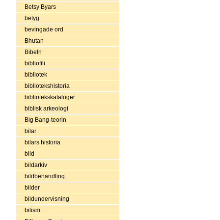
Betsy Byars
betyg
bevingade ord
Bhutan
Bibeln
bibliofili
bibliotek
bibliotekshistoria
bibliotekskataloger
biblisk arkeologi
Big Bang-teorin
bilar
bilars historia
bild
bildarkiv
bildbehandling
bilder
bildundervisning
bilism