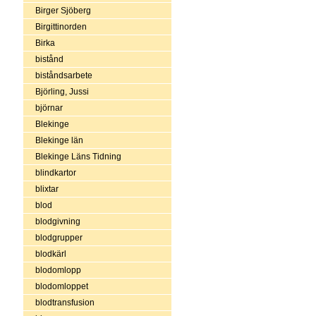
Birger Sjöberg
Birgittinorden
Birka
bistånd
biståndsarbete
Björling, Jussi
björnar
Blekinge
Blekinge län
Blekinge Läns Tidning
blindkartor
blixtar
blod
blodgivning
blodgrupper
blodkärl
blodomlopp
blodomloppet
blodtransfusion