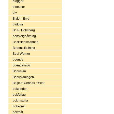
bloggar
blommor
bly
Blyton, Enid
blötdjur
Bo R. Holmberg
bobsleighåkning
Bockstensmannen
Bodens fästning
Boel Werner
boende
boendemiljö
Bohuslän
Bohusläningen
Boije af Gennäs, Oscar
bokbinderi
bokförlag
bokhistoria
bokkonst
bokmål