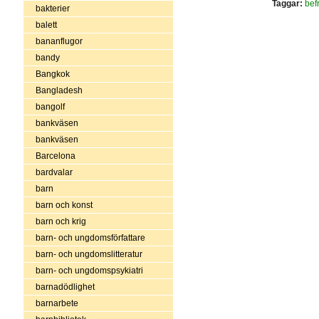
Taggar:
bef
bakterier
balett
bananflugor
bandy
Bangkok
Bangladesh
bangolf
bankväsen
bankväsen
Barcelona
bardvalar
barn
barn och konst
barn och krig
barn- och ungdomsförfattare
barn- och ungdomslitteratur
barn- och ungdomspsykiatri
barnadödlighet
barnarbete