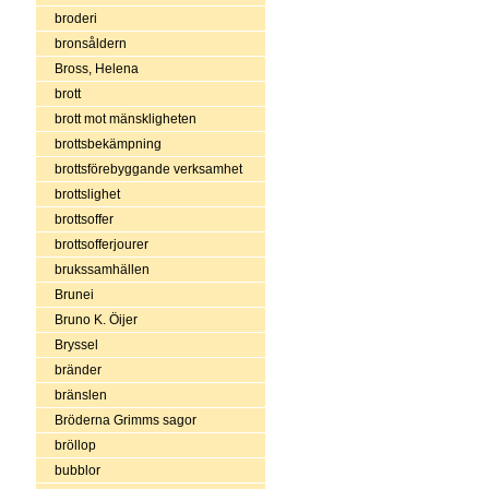
broderi
bronsåldern
Bross, Helena
brott
brott mot mänskligheten
brottsbekämpning
brottsförebyggande verksamhet
brottslighet
brottsoffer
brottsofferjourer
brukssamhällen
Brunei
Bruno K. Öijer
Bryssel
bränder
bränslen
Bröderna Grimms sagor
bröllop
bubblor