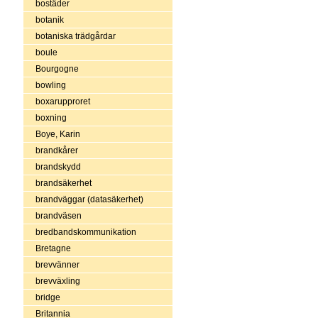
bostäder
botanik
botaniska trädgårdar
boule
Bourgogne
bowling
boxarupproret
boxning
Boye, Karin
brandkårer
brandskydd
brandsäkerhet
brandväggar (datasäkerhet)
brandväsen
bredbandskommunikation
Bretagne
brevvänner
brevväxling
bridge
Britannia