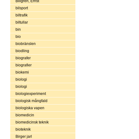
Billgren, Ernst
bilsport
biltrafik
biltullar
bin
bio
biobränslen
biodling
biografer
biografier
biokemi
biologi
biologi
biologiexperiment
biologisk mångfald
biologiska vapen
biomedicin
biomedicinsk teknik
bioteknik
Birger jarl