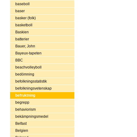
baseboll
baser
basker (folk)
basketboll
Baskien
batterier
Bauer, John
Bayeux-tapeten
BBC
beachvolleyboll
bedömning
befolkningsstatistik
befolkningsvetenskap
befruktning
begrepp
behaviorism
bekämpningsmedel
Belfast
Belgien