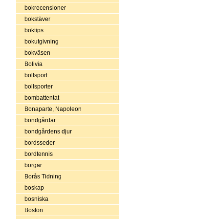
bokrecensioner
bokstäver
boktips
bokutgivning
bokväsen
Bolivia
bollsport
bollsporter
bombattentat
Bonaparte, Napoleon
bondgårdar
bondgårdens djur
bordsseder
bordtennis
borgar
Borås Tidning
boskap
bosniska
Boston