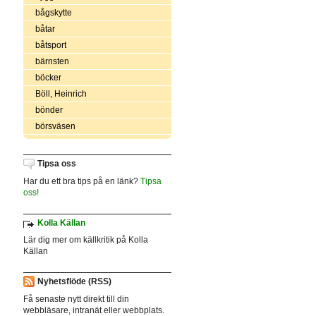
bågskytte
båtar
båtsport
bärnsten
böcker
Böll, Heinrich
bönder
börsväsen
Tipsa oss
Har du ett bra tips på en länk?
Tipsa
oss!
Kolla Källan
Lär dig mer om källkritik på Kolla
Källan
Nyhetsflöde (RSS)
Få senaste nytt direkt till din
webbläsare, intranät eller webbplats.