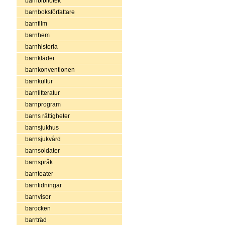
barnbibliotek
barnboksförfattare
barnfilm
barnhem
barnhistoria
barnkläder
barnkonventionen
barnkultur
barnlitteratur
barnprogram
barns rättigheter
barnsjukhus
barnsjukvård
barnsoldater
barnspråk
barnteater
barntidningar
barnvisor
barocken
barrträd