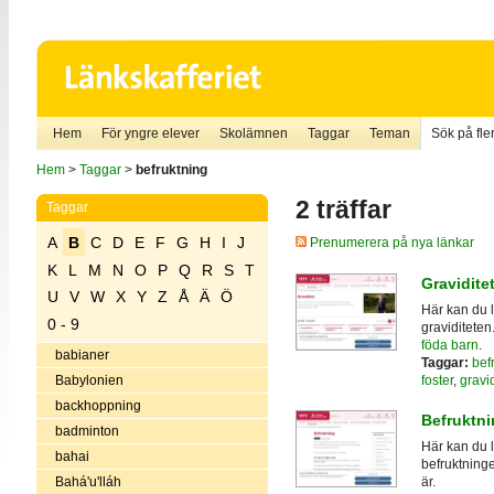
Hem
För yngre elever
Skolämnen
Taggar
Teman
Sök på fler
Hem
>
Taggar
>
befruktning
2 träffar
Taggar
A
B
C
D
E
F
G
H
I
J
Prenumerera på nya länkar
K
L
M
N
O
P
Q
R
S
T
Gravidite
U
V
W
X
Y
Z
Å
Ä
Ö
Här kan du 
0 - 9
graviditete
föda barn
.
babianer
Taggar:
bef
foster
,
gravid
Babylonien
backhoppning
Befruktni
badminton
Här kan du 
bahai
befruktninge
Bahá'u'lláh
är.