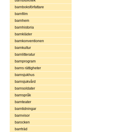
barnbibliotek
barnboksförfattare
barnfilm
barnhem
barnhistoria
barnkläder
barnkonventionen
barnkultur
barnlitteratur
barnprogram
barns rättigheter
barnsjukhus
barnsjukvård
barnsoldater
barnspråk
barnteater
barntidningar
barnvisor
barocken
barrträd