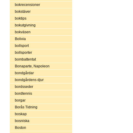
bokrecensioner
bokstäver
boktips
bokutgivning
bokväsen
Bolivia
bollsport
bollsporter
bombattentat
Bonaparte, Napoleon
bondgårdar
bondgårdens djur
bordsseder
bordtennis
borgar
Borås Tidning
boskap
bosniska
Boston