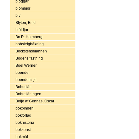
bloggar
blommor
bly
Blyton, Enid
blötdjur
Bo R. Holmberg
bobsleighåkning
Bockstensmannen
Bodens fästning
Boel Werner
boende
boendemiljö
Bohuslän
Bohusläningen
Boije af Gennäs, Oscar
bokbinderi
bokförlag
bokhistoria
bokkonst
bokmål