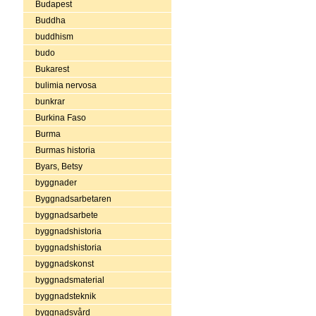
Budapest
Buddha
buddhism
budo
Bukarest
bulimia nervosa
bunkrar
Burkina Faso
Burma
Burmas historia
Byars, Betsy
byggnader
Byggnadsarbetaren
byggnadsarbete
byggnadshistoria
byggnadshistoria
byggnadskonst
byggnadsmaterial
byggnadsteknik
byggnadsvård