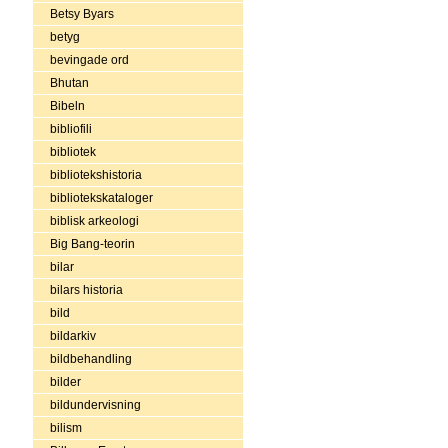
Betsy Byars
betyg
bevingade ord
Bhutan
Bibeln
bibliofili
bibliotek
bibliotekshistoria
bibliotekskataloger
biblisk arkeologi
Big Bang-teorin
bilar
bilars historia
bild
bildarkiv
bildbehandling
bilder
bildundervisning
bilism