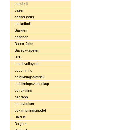
baseboll
baser
basker (folk)
basketboll
Baskien
batterier
Bauer, John
Bayeux-tapeten
BBC
beachvolleyboll
bedömning
befolkningsstatistik
befolkningsvetenskap
befruktning
begrepp
behaviorism
bekämpningsmedel
Belfast
Belgien