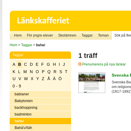
Hem
För yngre elever
Skolämnen
Taggar
Teman
Sök på fler
Hem
>
Taggar
>
bahai
1 träff
Taggar
A
B
C
D
E
F
G
H
I
J
Prenumerera på nya länkar
K
L
M
N
O
P
Q
R
S
T
Svenska 
U
V
W
X
Y
Z
Å
Ä
Ö
Svenska Bah
0 - 9
om religion
(1817-1892)
babianer
Babylonien
backhoppning
badminton
bahai
Bahá'u'lláh