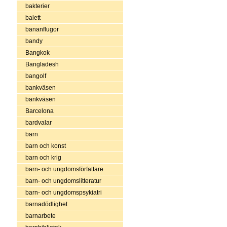
bakterier
balett
bananflugor
bandy
Bangkok
Bangladesh
bangolf
bankväsen
bankväsen
Barcelona
bardvalar
barn
barn och konst
barn och krig
barn- och ungdomsförfattare
barn- och ungdomslitteratur
barn- och ungdomspsykiatri
barnadödlighet
barnarbete