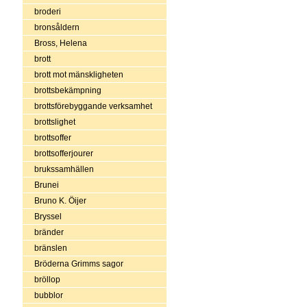
broderi
bronsåldern
Bross, Helena
brott
brott mot mänskligheten
brottsbekämpning
brottsförebyggande verksamhet
brottslighet
brottsoffer
brottsofferjourer
brukssamhällen
Brunei
Bruno K. Öijer
Bryssel
bränder
bränslen
Bröderna Grimms sagor
bröllop
bubblor