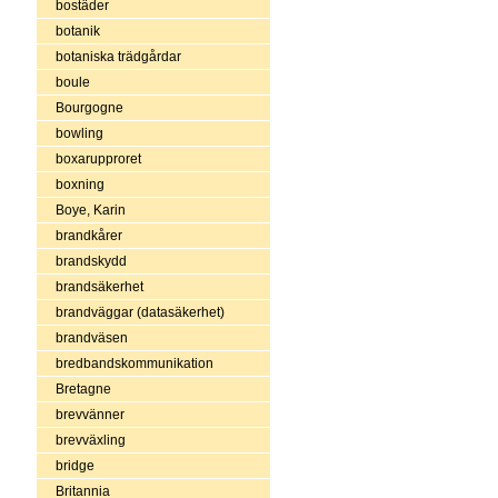
bostäder
botanik
botaniska trädgårdar
boule
Bourgogne
bowling
boxarupproret
boxning
Boye, Karin
brandkårer
brandskydd
brandsäkerhet
brandväggar (datasäkerhet)
brandväsen
bredbandskommunikation
Bretagne
brevvänner
brevväxling
bridge
Britannia