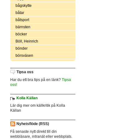
bågskytte
båtar
båtsport
bärnsten
böcker
Böll, Heinrich
bönder
börsväsen
Tipsa oss
Har du ett bra tips på en länk?
Tipsa
oss!
Kolla Källan
Lär dig mer om källkritik på Kolla
Källan
Nyhetsflöde (RSS)
Få senaste nytt direkt till din
webbläsare, intranät eller webbplats.