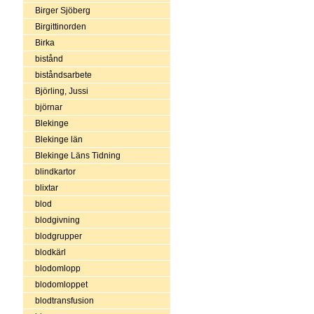
Birger Sjöberg
Birgittinorden
Birka
bistånd
biståndsarbete
Björling, Jussi
björnar
Blekinge
Blekinge län
Blekinge Läns Tidning
blindkartor
blixtar
blod
blodgivning
blodgrupper
blodkärl
blodomlopp
blodomloppet
blodtransfusion