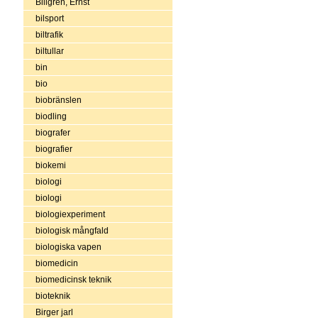
Billgren, Ernst
bilsport
biltrafik
biltullar
bin
bio
biobränslen
biodling
biografer
biografier
biokemi
biologi
biologi
biologiexperiment
biologisk mångfald
biologiska vapen
biomedicin
biomedicinsk teknik
bioteknik
Birger jarl