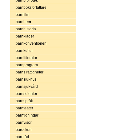
barnbibliotek
barnboksförfattare
barnfilm
barnhem
barnhistoria
barnkläder
barnkonventionen
barnkultur
barnlitteratur
barnprogram
barns rättigheter
barnsjukhus
barnsjukvård
barnsoldater
barnspråk
barnteater
barntidningar
barnvisor
barocken
barrträd