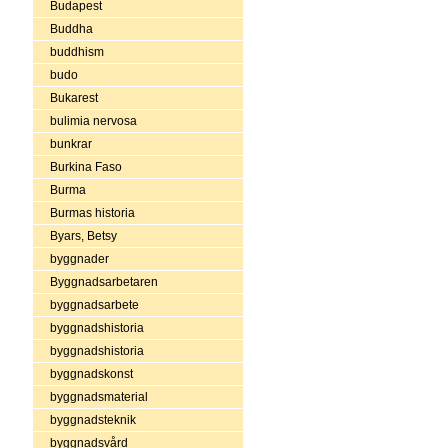
Budapest
Buddha
buddhism
budo
Bukarest
bulimia nervosa
bunkrar
Burkina Faso
Burma
Burmas historia
Byars, Betsy
byggnader
Byggnadsarbetaren
byggnadsarbete
byggnadshistoria
byggnadshistoria
byggnadskonst
byggnadsmaterial
byggnadsteknik
byggnadsvård