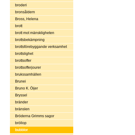
broderi
bronsåldern
Bross, Helena
brott
brott mot mänskligheten
brottsbekämpning
brottsförebyggande verksamhet
brottslighet
brottsoffer
brottsofferjourer
brukssamhällen
Brunei
Bruno K. Öijer
Bryssel
bränder
bränslen
Bröderna Grimms sagor
bröllop
bubblor