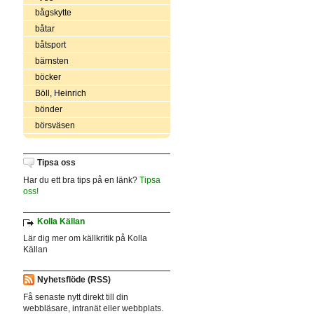
bågskytte
båtar
båtsport
bärnsten
böcker
Böll, Heinrich
bönder
börsväsen
Tipsa oss
Har du ett bra tips på en länk?
Tipsa
oss!
Kolla Källan
Lär dig mer om källkritik på Kolla
Källan
Nyhetsflöde (RSS)
Få senaste nytt direkt till din
webbläsare, intranät eller webbplats.