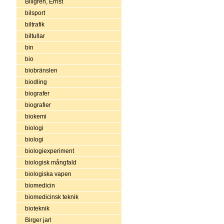
Billgren, Ernst
bilsport
biltrafik
biltullar
bin
bio
biobränslen
biodling
biografer
biografier
biokemi
biologi
biologi
biologiexperiment
biologisk mångfald
biologiska vapen
biomedicin
biomedicinsk teknik
bioteknik
Birger jarl