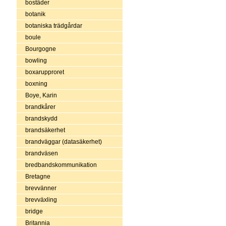
bostäder
botanik
botaniska trädgårdar
boule
Bourgogne
bowling
boxarupproret
boxning
Boye, Karin
brandkårer
brandskydd
brandsäkerhet
brandväggar (datasäkerhet)
brandväsen
bredbandskommunikation
Bretagne
brevvänner
brevväxling
bridge
Britannia