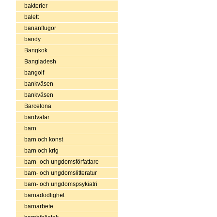
bakterier
balett
bananflugor
bandy
Bangkok
Bangladesh
bangolf
bankväsen
bankväsen
Barcelona
bardvalar
barn
barn och konst
barn och krig
barn- och ungdomsförfattare
barn- och ungdomslitteratur
barn- och ungdomspsykiatri
barnadödlighet
barnarbete