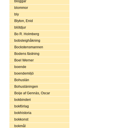
bloggar
blommor
bly
Blyton, Enid
blötdjur
Bo R. Holmberg
bobsleighåkning
Bockstensmannen
Bodens fästning
Boel Werner
boende
boendemiljö
Bohuslän
Bohusläningen
Boije af Gennäs, Oscar
bokbinderi
bokförlag
bokhistoria
bokkonst
bokmål