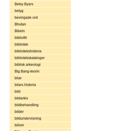
Betsy Byars
betyg
bevingade ord
Bhutan
Bibeln
bibliofili
bibliotek
bibliotekshistoria
bibliotekskataloger
biblisk arkeologi
Big Bang-teorin
bilar
bilars historia
bild
bildarkiv
bildbehandling
bilder
bildundervisning
bilism