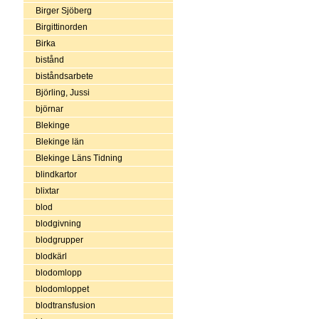
Birger Sjöberg
Birgittinorden
Birka
bistånd
biståndsarbete
Björling, Jussi
björnar
Blekinge
Blekinge län
Blekinge Läns Tidning
blindkartor
blixtar
blod
blodgivning
blodgrupper
blodkärl
blodomlopp
blodomloppet
blodtransfusion