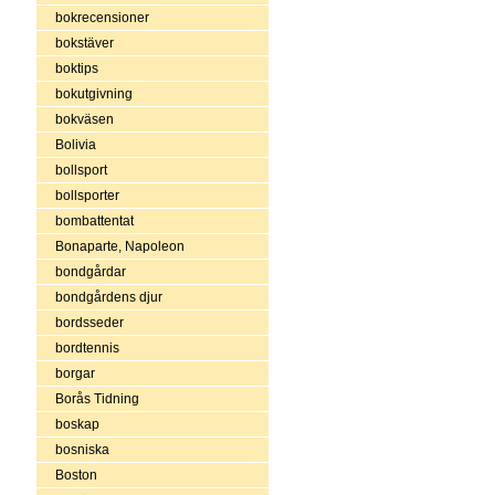
bokrecensioner
bokstäver
boktips
bokutgivning
bokväsen
Bolivia
bollsport
bollsporter
bombattentat
Bonaparte, Napoleon
bondgårdar
bondgårdens djur
bordsseder
bordtennis
borgar
Borås Tidning
boskap
bosniska
Boston