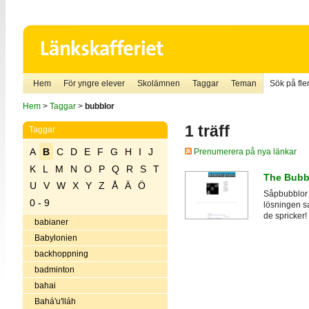
Hem
För yngre elever
Skolämnen
Taggar
Teman
Sök på fler
Hem
>
Taggar
>
bubblor
1 träff
Taggar
A
B
C
D
E
F
G
H
I
J
Prenumerera på nya länkar
K
L
M
N
O
P
Q
R
S
T
The Bubb
U
V
W
X
Y
Z
Å
Ä
Ö
Såpbubblor i
0 - 9
lösningen sa
de spricker!
babianer
Babylonien
backhoppning
badminton
bahai
Bahá'u'lláh