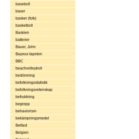
baseboll
baser
basker (folk)
basketboll
Baskien
batterier
Bauer, John
Bayeux-tapeten
BBC
beachvolleyboll
bedömning
befolkningsstatistik
befolkningsvetenskap
befruktning
begrepp
behaviorism
bekämpningsmedel
Belfast
Belgien