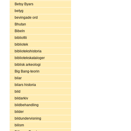
Betsy Byars
betyg
bevingade ord
Bhutan
Bibeln
bibliofili
bibliotek
bibliotekshistoria
bibliotekskataloger
biblisk arkeologi
Big Bang-teorin
bilar
bilars historia
bild
bildarkiv
bildbehandling
bilder
bildundervisning
bilism