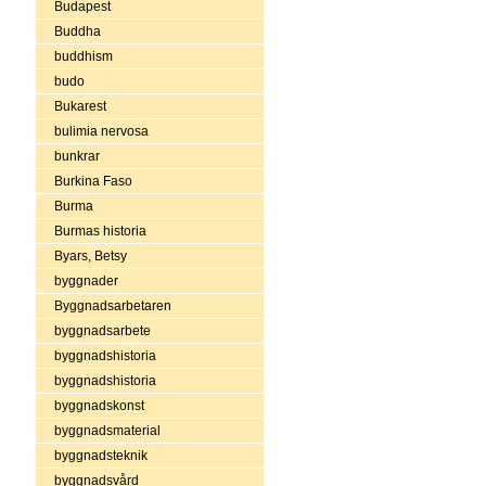
Budapest
Buddha
buddhism
budo
Bukarest
bulimia nervosa
bunkrar
Burkina Faso
Burma
Burmas historia
Byars, Betsy
byggnader
Byggnadsarbetaren
byggnadsarbete
byggnadshistoria
byggnadshistoria
byggnadskonst
byggnadsmaterial
byggnadsteknik
byggnadsvård