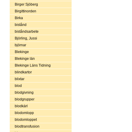
Birger Sjöberg
Birgittinorden
Birka
bistånd
biståndsarbete
Björling, Jussi
björnar
Blekinge
Blekinge län
Blekinge Läns Tidning
blindkartor
blixtar
blod
blodgivning
blodgrupper
blodkärl
blodomlopp
blodomloppet
blodtransfusion