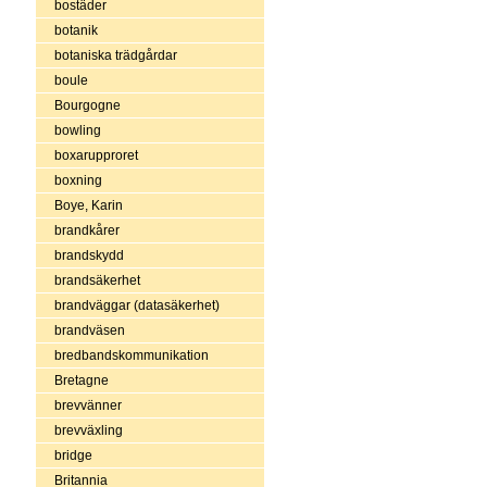
bostäder
botanik
botaniska trädgårdar
boule
Bourgogne
bowling
boxarupproret
boxning
Boye, Karin
brandkårer
brandskydd
brandsäkerhet
brandväggar (datasäkerhet)
brandväsen
bredbandskommunikation
Bretagne
brevvänner
brevväxling
bridge
Britannia