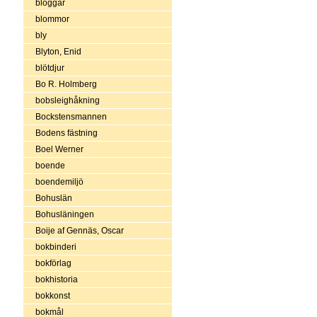
bloggar
blommor
bly
Blyton, Enid
blötdjur
Bo R. Holmberg
bobsleighåkning
Bockstensmannen
Bodens fästning
Boel Werner
boende
boendemiljö
Bohuslän
Bohusläningen
Boije af Gennäs, Oscar
bokbinderi
bokförlag
bokhistoria
bokkonst
bokmål