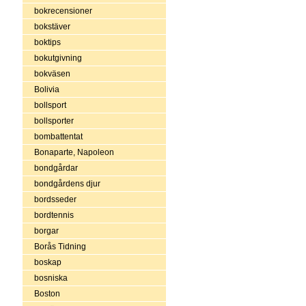
bokrecensioner
bokstäver
boktips
bokutgivning
bokväsen
Bolivia
bollsport
bollsporter
bombattentat
Bonaparte, Napoleon
bondgårdar
bondgårdens djur
bordsseder
bordtennis
borgar
Borås Tidning
boskap
bosniska
Boston