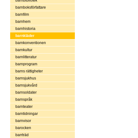
barnbibliotek
barnboksförfattare
barnfilm
barnhem
barnhistoria
barnkläder
barnkonventionen
barnkultur
barnlitteratur
barnprogram
barns rättigheter
barnsjukhus
barnsjukvård
barnsoldater
barnspråk
barnteater
barntidningar
barnvisor
barocken
barrträd