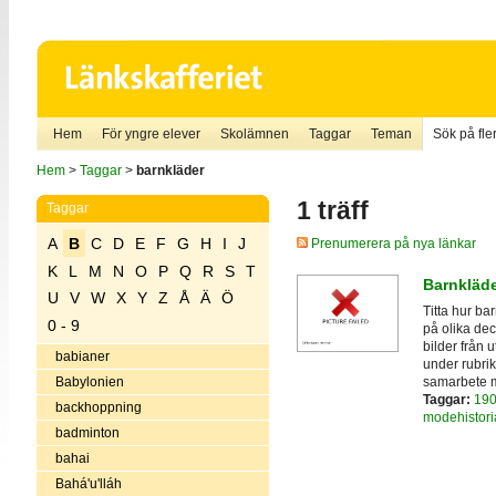
Hem
För yngre elever
Skolämnen
Taggar
Teman
Sök på fler
Hem
>
Taggar
>
barnkläder
1 träff
Taggar
A
B
C
D
E
F
G
H
I
J
Prenumerera på nya länkar
K
L
M
N
O
P
Q
R
S
T
Barnkläde
U
V
W
X
Y
Z
Å
Ä
Ö
Titta hur ba
0 - 9
på olika de
bilder från 
babianer
under rubrik
samarbete me
Babylonien
Taggar:
190
backhoppning
modehistori
badminton
bahai
Bahá'u'lláh