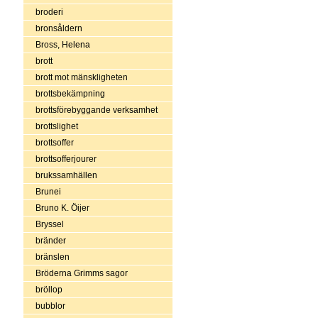
broderi
bronsåldern
Bross, Helena
brott
brott mot mänskligheten
brottsbekämpning
brottsförebyggande verksamhet
brottslighet
brottsoffer
brottsofferjourer
brukssamhällen
Brunei
Bruno K. Öijer
Bryssel
bränder
bränslen
Bröderna Grimms sagor
bröllop
bubblor