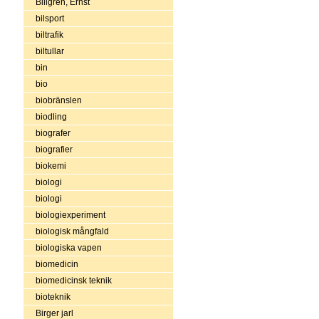
Billgren, Ernst
bilsport
biltrafik
biltullar
bin
bio
biobränslen
biodling
biografer
biografier
biokemi
biologi
biologi
biologiexperiment
biologisk mångfald
biologiska vapen
biomedicin
biomedicinsk teknik
bioteknik
Birger jarl