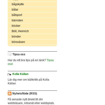
bågskytte
båtar
båtsport
bärnsten
böcker
Böll, Heinrich
bönder
börsväsen
Tipsa oss
Har du ett bra tips på en länk?
Tipsa
oss!
Kolla Källan
Lär dig mer om källkritik på Kolla
Källan
Nyhetsflöde (RSS)
Få senaste nytt direkt till din
webbläsare, intranät eller webbplats.