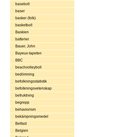
baseboll
baser
basker (folk)
basketboll
Baskien
batterier
Bauer, John
Bayeux-tapeten
BBC
beachvolleyboll
bedömning
befolkningsstatistik
befolkningsvetenskap
befruktning
begrepp
behaviorism
bekämpningsmedel
Belfast
Belgien