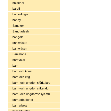
bakterier
balett
bananflugor
bandy
Bangkok
Bangladesh
bangolf
bankväsen
bankväsen
Barcelona
bardvalar
barn
barn och konst
barn och krig
barn- och ungdomsförfattare
barn- och ungdomslitteratur
barn- och ungdomspsykiatri
barnadödlighet
barnarbete