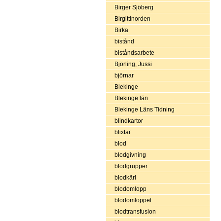
Birger Sjöberg
Birgittinorden
Birka
bistånd
biståndsarbete
Björling, Jussi
björnar
Blekinge
Blekinge län
Blekinge Läns Tidning
blindkartor
blixtar
blod
blodgivning
blodgrupper
blodkärl
blodomlopp
blodomloppet
blodtransfusion