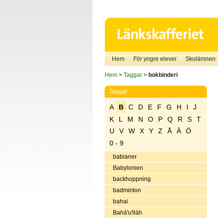
Hem
För yngre elever
Skolämnen
Hem
>
Taggar
>
bokbinderi
Taggar
A
B
C
D
E
F
G
H
I
J
K
L
M
N
O
P
Q
R
S
T
U
V
W
X
Y
Z
Å
Ä
Ö
0 - 9
babianer
Babylonien
backhoppning
badminton
bahai
Bahá'u'lláh