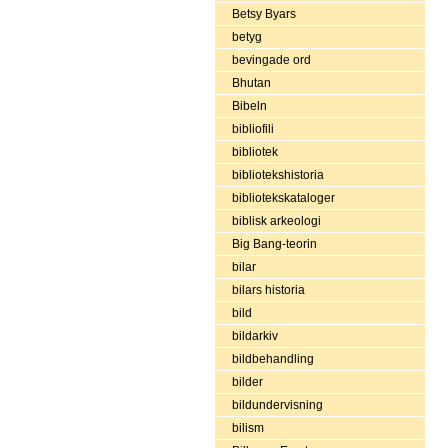
Betsy Byars
betyg
bevingade ord
Bhutan
Bibeln
bibliofili
bibliotek
bibliotekshistoria
bibliotekskataloger
biblisk arkeologi
Big Bang-teorin
bilar
bilars historia
bild
bildarkiv
bildbehandling
bilder
bildundervisning
bilism