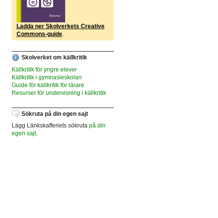
Ladda ner Skolverkets Creative
Commons-guide
.
Skolverket om källkritik
Källkritik för yngre elever
Källkritik i gymnasieskolan
Guide för källkritik för lärare
Resurser för undervisning i källkritik
Sökruta på din egen sajt
Lägg Länkskafferiets sökruta
på din
egen sajt
.