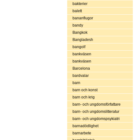
bakterier
balett
bananflugor
bandy
Bangkok
Bangladesh
bangolf
bankväsen
bankväsen
Barcelona
bardvalar
barn
barn och konst
barn och krig
barn- och ungdomsförfattare
barn- och ungdomslitteratur
barn- och ungdomspsykiatri
barnadödlighet
barnarbete