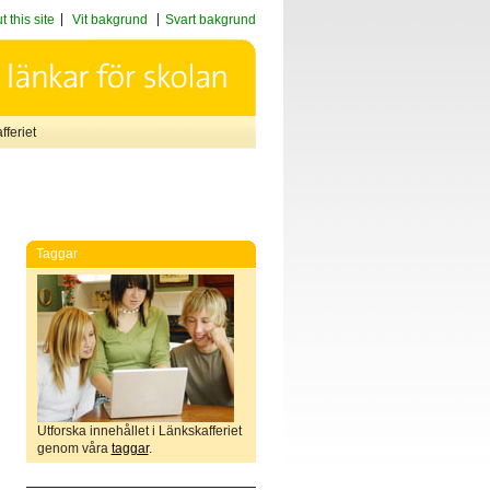
 this site
Vit bakgrund
Svart bakgrund
feriet
Taggar
Utforska innehållet i Länkskafferiet
genom våra
taggar
.