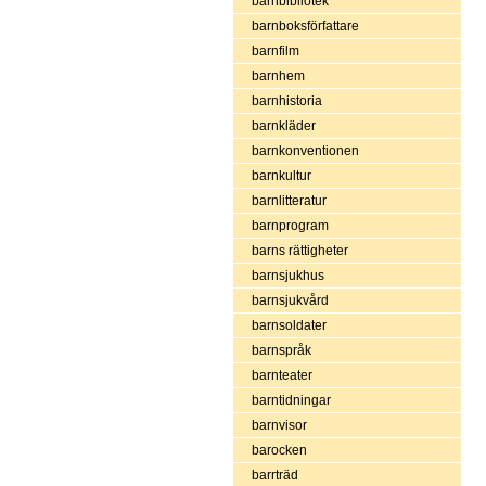
barnbibliotek
barnboksförfattare
barnfilm
barnhem
barnhistoria
barnkläder
barnkonventionen
barnkultur
barnlitteratur
barnprogram
barns rättigheter
barnsjukhus
barnsjukvård
barnsoldater
barnspråk
barnteater
barntidningar
barnvisor
barocken
barrträd