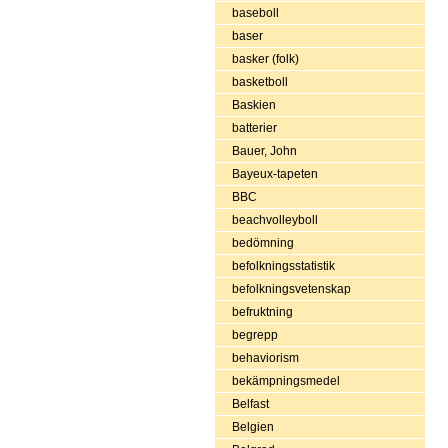
baseboll
baser
basker (folk)
basketboll
Baskien
batterier
Bauer, John
Bayeux-tapeten
BBC
beachvolleyboll
bedömning
befolkningsstatistik
befolkningsvetenskap
befruktning
begrepp
behaviorism
bekämpningsmedel
Belfast
Belgien