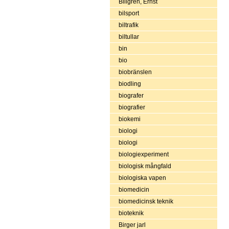
Billgren, Ernst
bilsport
biltrafik
biltullar
bin
bio
biobränslen
biodling
biografer
biografier
biokemi
biologi
biologi
biologiexperiment
biologisk mångfald
biologiska vapen
biomedicin
biomedicinsk teknik
bioteknik
Birger jarl