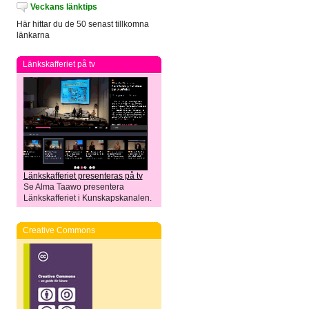
Veckans länktips
Här hittar du de 50 senast tillkomna
länkarna
Länkskafferiet på tv
Länkskafferiet presenteras på tv
Se Alma Taawo presentera
Länkskafferiet i Kunskapskanalen.
Creative Commons