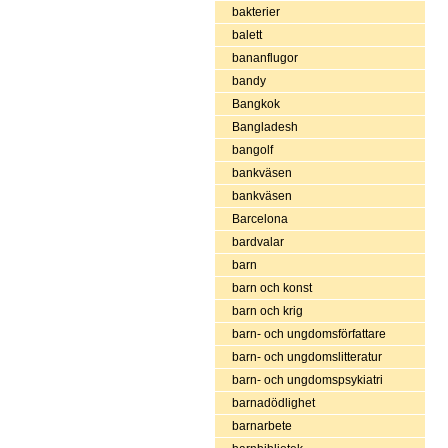
bakterier
balett
bananflugor
bandy
Bangkok
Bangladesh
bangolf
bankväsen
bankväsen
Barcelona
bardvalar
barn
barn och konst
barn och krig
barn- och ungdomsförfattare
barn- och ungdomslitteratur
barn- och ungdomspsykiatri
barnadödlighet
barnarbete