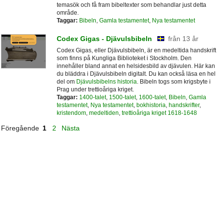
temasök och få fram bibeltexter som behandlar just detta
område.
Taggar:
Bibeln
,
Gamla testamentet
,
Nya testamentet
Codex Gigas - Djävulsbibeln
från 13 år
Codex Gigas, eller Djävulsbibeln, är en medeltida handskrift
som finns på Kungliga Biblioteket i Stockholm. Den
innehåller bland annat en helsidesbild av djävulen. Här kan
du bläddra i Djävulsbibeln digitalt. Du kan också läsa en hel
del om
Djävulsbibelns historia
. Bibeln togs som krigsbyte i
Prag under trettioåriga kriget.
Taggar:
1400-talet
,
1500-talet
,
1600-talet
,
Bibeln
,
Gamla
testamentet
,
Nya testamentet
,
bokhistoria
,
handskrifter
,
kristendom
,
medeltiden
,
trettioåriga kriget 1618-1648
Föregående
1
2
Nästa