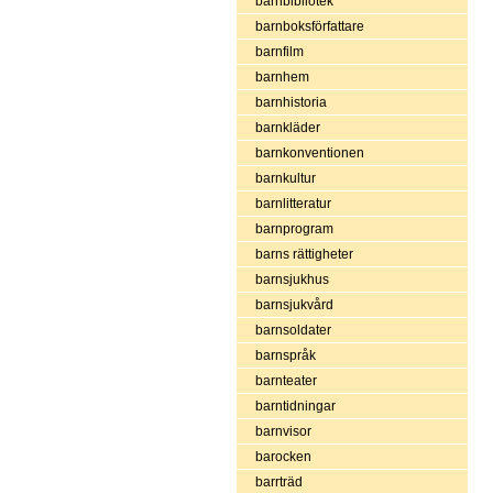
barnbibliotek
barnboksförfattare
barnfilm
barnhem
barnhistoria
barnkläder
barnkonventionen
barnkultur
barnlitteratur
barnprogram
barns rättigheter
barnsjukhus
barnsjukvård
barnsoldater
barnspråk
barnteater
barntidningar
barnvisor
barocken
barrträd