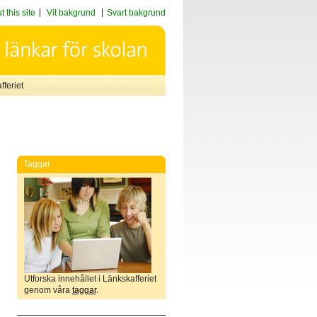
 this site
Vit bakgrund
Svart bakgrund
feriet
Taggar
Utforska innehållet i Länkskafferiet
genom våra
taggar
.