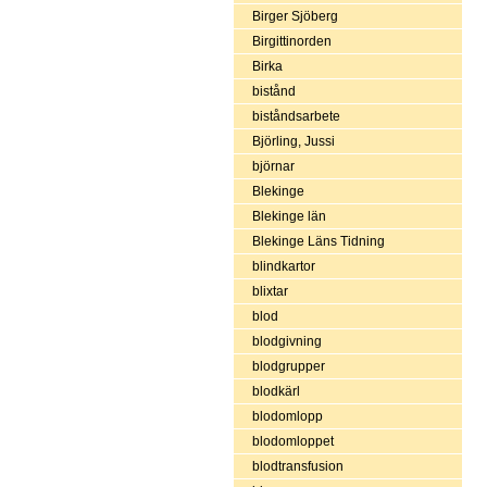
Birger Sjöberg
Birgittinorden
Birka
bistånd
biståndsarbete
Björling, Jussi
björnar
Blekinge
Blekinge län
Blekinge Läns Tidning
blindkartor
blixtar
blod
blodgivning
blodgrupper
blodkärl
blodomlopp
blodomloppet
blodtransfusion