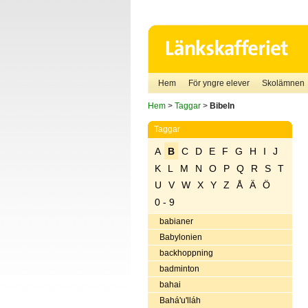
Hem
För yngre elever
Skolämnen
Hem
>
Taggar
>
Bibeln
Taggar
A
B
C
D
E
F
G
H
I
J
K
L
M
N
O
P
Q
R
S
T
U
V
W
X
Y
Z
Å
Ä
Ö
0 - 9
babianer
Babylonien
backhoppning
badminton
bahai
Bahá'u'lláh