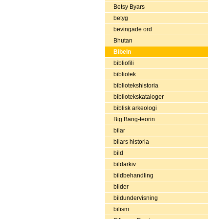
Betsy Byars
betyg
bevingade ord
Bhutan
Bibeln
bibliofili
bibliotek
bibliotekshistoria
bibliotekskataloger
biblisk arkeologi
Big Bang-teorin
bilar
bilars historia
bild
bildarkiv
bildbehandling
bilder
bildundervisning
bilism