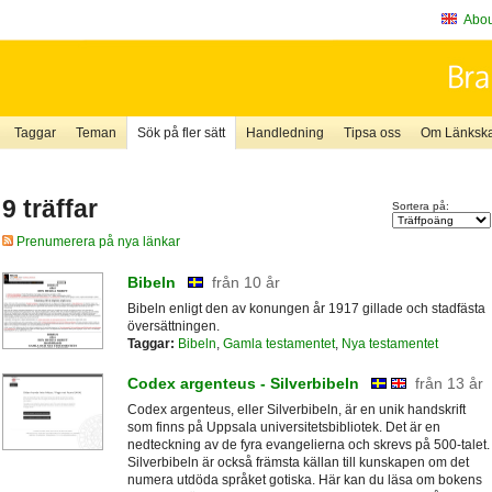
About
Taggar
Teman
Sök på fler sätt
Handledning
Tipsa oss
Om Länkskaf
9 träffar
Sortera på:
Prenumerera på nya länkar
Bibeln
från 10 år
Bibeln enligt den av konungen år 1917 gillade och stadfästa
översättningen.
Taggar:
Bibeln
,
Gamla testamentet
,
Nya testamentet
Codex argenteus - Silverbibeln
från 13 år
Codex argenteus, eller Silverbibeln, är en unik handskrift
som finns på Uppsala universitetsbibliotek. Det är en
nedteckning av de fyra evangelierna och skrevs på 500-talet.
Silverbibeln är också främsta källan till kunskapen om det
numera utdöda språket gotiska. Här kan du läsa om bokens