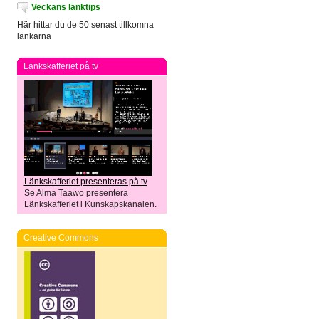
Veckans länktips
Här hittar du de 50 senast tillkomna
länkarna
Länkskafferiet på tv
Länkskafferiet presenteras på tv
Se Alma Taawo presentera
Länkskafferiet i Kunskapskanalen.
Creative Commons