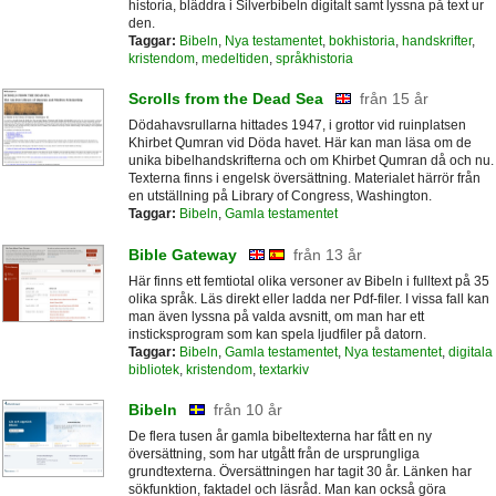
historia, bläddra i Silverbibeln digitalt samt lyssna på text ur
den.
Taggar:
Bibeln
,
Nya testamentet
,
bokhistoria
,
handskrifter
,
kristendom
,
medeltiden
,
språkhistoria
Scrolls from the Dead Sea
från 15 år
Dödahavsrullarna hittades 1947, i grottor vid ruinplatsen
Khirbet Qumran vid Döda havet. Här kan man läsa om de
unika bibelhandskrifterna och om Khirbet Qumran då och nu.
Texterna finns i engelsk översättning. Materialet härrör från
en utställning på Library of Congress, Washington.
Taggar:
Bibeln
,
Gamla testamentet
Bible Gateway
från 13 år
Här finns ett femtiotal olika versoner av Bibeln i fulltext på 35
olika språk. Läs direkt eller ladda ner Pdf-filer. I vissa fall kan
man även lyssna på valda avsnitt, om man har ett
insticksprogram som kan spela ljudfiler på datorn.
Taggar:
Bibeln
,
Gamla testamentet
,
Nya testamentet
,
digitala
bibliotek
,
kristendom
,
textarkiv
Bibeln
från 10 år
De flera tusen år gamla bibeltexterna har fått en ny
översättning, som har utgått från de ursprungliga
grundtexterna. Översättningen har tagit 30 år. Länken har
sökfunktion, faktadel och läsråd. Man kan också göra