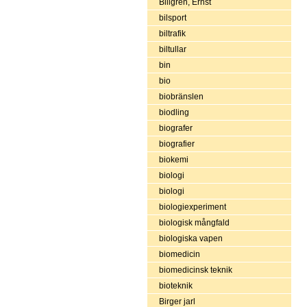
Billgren, Ernst
bilsport
biltrafik
biltullar
bin
bio
biobränslen
biodling
biografer
biografier
biokemi
biologi
biologi
biologiexperiment
biologisk mångfald
biologiska vapen
biomedicin
biomedicinsk teknik
bioteknik
Birger jarl