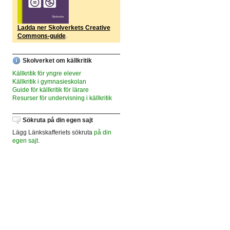
Ladda ner Skolverkets Creative
Commons-guide
.
Skolverket om källkritik
Källkritik för yngre elever
Källkritik i gymnasieskolan
Guide för källkritik för lärare
Resurser för undervisning i källkritik
Sökruta på din egen sajt
Lägg Länkskafferiets sökruta
på din
egen sajt
.