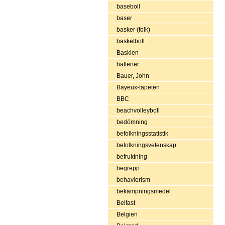
baseboll
baser
basker (folk)
basketboll
Baskien
batterier
Bauer, John
Bayeux-tapeten
BBC
beachvolleyboll
bedömning
befolkningsstatistik
befolkningsvetenskap
befruktning
begrepp
behaviorism
bekämpningsmedel
Belfast
Belgien