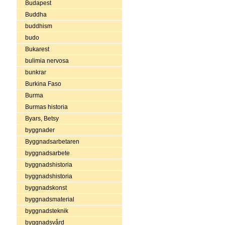
Budapest
Buddha
buddhism
budo
Bukarest
bulimia nervosa
bunkrar
Burkina Faso
Burma
Burmas historia
Byars, Betsy
byggnader
Byggnadsarbetaren
byggnadsarbete
byggnadshistoria
byggnadshistoria
byggnadskonst
byggnadsmaterial
byggnadsteknik
byggnadsvård