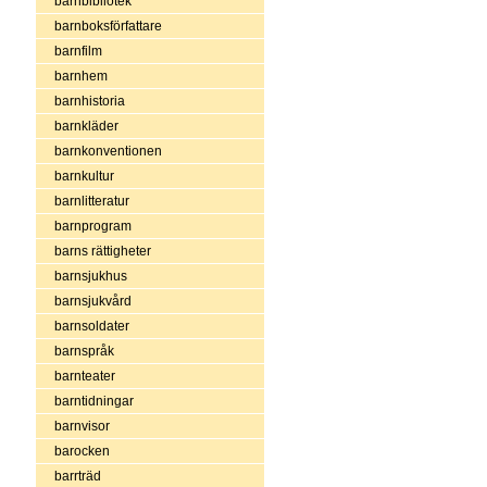
barnbibliotek
barnboksförfattare
barnfilm
barnhem
barnhistoria
barnkläder
barnkonventionen
barnkultur
barnlitteratur
barnprogram
barns rättigheter
barnsjukhus
barnsjukvård
barnsoldater
barnspråk
barnteater
barntidningar
barnvisor
barocken
barrträd