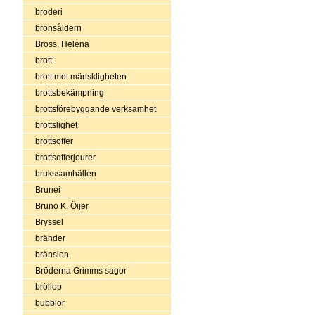
broderi
bronsåldern
Bross, Helena
brott
brott mot mänskligheten
brottsbekämpning
brottsförebyggande verksamhet
brottslighet
brottsoffer
brottsofferjourer
brukssamhällen
Brunei
Bruno K. Öijer
Bryssel
bränder
bränslen
Bröderna Grimms sagor
bröllop
bubblor