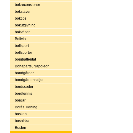
bokrecensioner
bokstäver
boktips
bokutgivning
bokväsen
Bolivia
bollsport
bollsporter
bombattentat
Bonaparte, Napoleon
bondgårdar
bondgårdens djur
bordsseder
bordtennis
borgar
Borås Tidning
boskap
bosniska
Boston