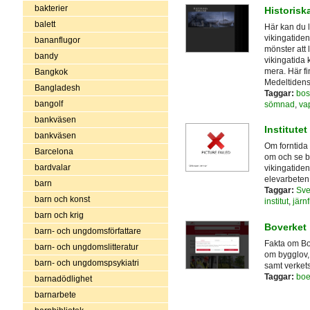
bakterier
Historisk
balett
Här kan du 
vikingatide
bananflugor
mönster att 
bandy
vikingatida 
mera. Här f
Bangkok
Medeltidens
Bangladesh
Taggar:
bos
bangolf
sömnad
,
va
bankväsen
Institutet
bankväsen
Om forntida 
Barcelona
om och se b
bardvalar
vikingatiden
elevarbeten
barn
Taggar:
Sve
barn och konst
institut
,
järn
barn och krig
Boverket
barn- och ungdomsförfattare
Fakta om Bo
barn- och ungdomslitteratur
om bygglov,
barn- och ungdomspsykiatri
samt verket
Taggar:
bo
barnadödlighet
barnarbete