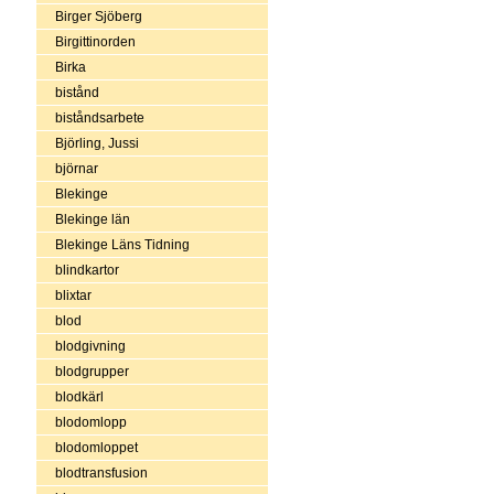
Birger Sjöberg
Birgittinorden
Birka
bistånd
biståndsarbete
Björling, Jussi
björnar
Blekinge
Blekinge län
Blekinge Läns Tidning
blindkartor
blixtar
blod
blodgivning
blodgrupper
blodkärl
blodomlopp
blodomloppet
blodtransfusion