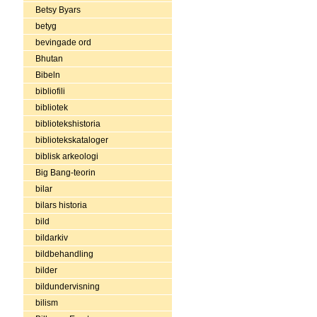
Betsy Byars
betyg
bevingade ord
Bhutan
Bibeln
bibliofili
bibliotek
bibliotekshistoria
bibliotekskataloger
biblisk arkeologi
Big Bang-teorin
bilar
bilars historia
bild
bildarkiv
bildbehandling
bilder
bildundervisning
bilism