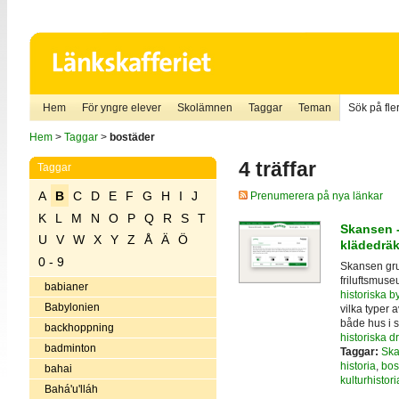
Hem
För yngre elever
Skolämnen
Taggar
Teman
Sök på fler
Hem
>
Taggar
>
bostäder
4 träffar
Taggar
A
B
C
D
E
F
G
H
I
J
Prenumerera på nya länkar
K
L
M
N
O
P
Q
R
S
T
Skansen -
U
V
W
X
Y
Z
Å
Ä
Ö
klädedräk
0 - 9
Skansen grun
friluftsmuse
babianer
historiska 
Babylonien
vilka typer a
både hus i 
backhoppning
historiska dr
badminton
Taggar:
Sk
historia
,
bos
bahai
kulturhistori
Bahá'u'lláh