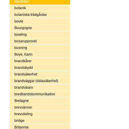
bostäder
botanik
botaniska trädgårdar
boule
Bourgogne
bowling
boxarupproret
boxning
Boye, Karin
brandkårer
brandskydd
brandsäkerhet
brandväggar (datasäkerhet)
brandväsen
bredbandskommunikation
Bretagne
brevvänner
brevväxling
bridge
Britannia