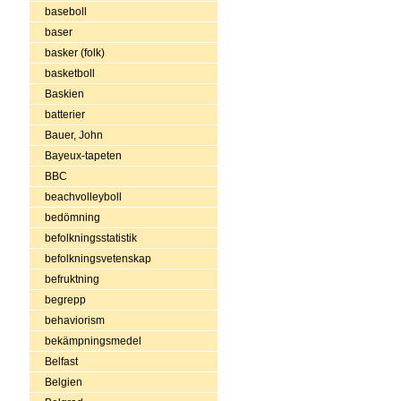
baseboll
baser
basker (folk)
basketboll
Baskien
batterier
Bauer, John
Bayeux-tapeten
BBC
beachvolleyboll
bedömning
befolkningsstatistik
befolkningsvetenskap
befruktning
begrepp
behaviorism
bekämpningsmedel
Belfast
Belgien