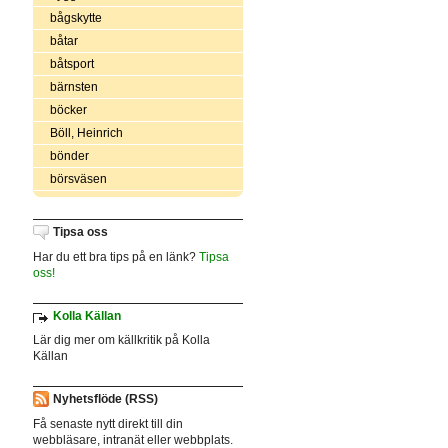
bågskytte
båtar
båtsport
bärnsten
böcker
Böll, Heinrich
bönder
börsväsen
Tipsa oss
Har du ett bra tips på en länk?
Tipsa
oss!
Kolla Källan
Lär dig mer om källkritik på Kolla
Källan
Nyhetsflöde (RSS)
Få senaste nytt direkt till din
webbläsare, intranät eller webbplats.