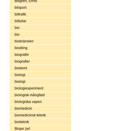
Billgren, Ernst
bilsport
biltrafik
biltullar
bin
bio
biobränslen
biodling
biografer
biografier
biokemi
biologi
biologi
biologiexperiment
biologisk mångfald
biologiska vapen
biomedicin
biomedicinsk teknik
bioteknik
Birger jarl