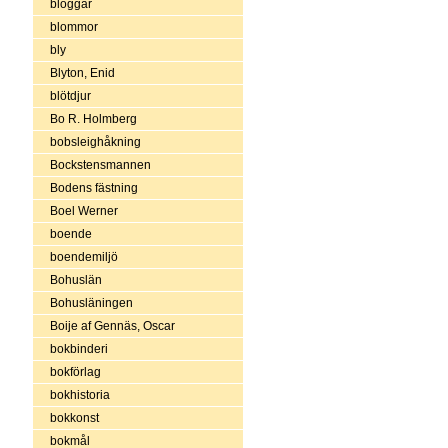
bloggar
blommor
bly
Blyton, Enid
blötdjur
Bo R. Holmberg
bobsleighåkning
Bockstensmannen
Bodens fästning
Boel Werner
boende
boendemiljö
Bohuslän
Bohusläningen
Boije af Gennäs, Oscar
bokbinderi
bokförlag
bokhistoria
bokkonst
bokmål