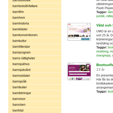
barnbibliotek
utbildningsm
barnboksförfattare
Flash Player 
barnfilm
Taggar:
åkl
juridik
,
rätt
barnhem
barnhistoria
Våld och 
barnkläder
UMO är en u
barnkonventionen
och 25 år. 
kränkningar
barnkultur
landsting oc
barnlitteratur
Taggar:
brot
mobbing
,
m
barnprogram
övergrepp
,
barns rättigheter
barnsjukhus
Brottsof
13 år
barnsjukvård
En presenta
barnsoldater
Här får du 
barnspråk
brottskadeer
barnteater
arrangemang,
Taggar:
brot
barntidningar
barnvisor
barocken
barrträd