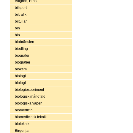
Billgren, Ernst
bilsport
biltrafik
biltullar
bin
bio
biobränslen
biodling
biografer
biografier
biokemi
biologi
biologi
biologiexperiment
biologisk mångfald
biologiska vapen
biomedicin
biomedicinsk teknik
bioteknik
Birger jarl