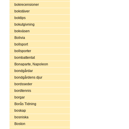
bokrecensioner
bokstäver
boktips
bokutgivning
bokväsen
Bolivia
bollsport
bollsporter
bombattentat
Bonaparte, Napoleon
bondgårdar
bondgårdens djur
bordsseder
bordtennis
borgar
Borås Tidning
boskap
bosniska
Boston