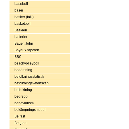
baseboll
baser
basker (folk)
basketboll
Baskien
batterier
Bauer, John
Bayeux-tapeten
BBC
beachvolleyboll
bedömning
befolkningsstatistik
befolkningsvetenskap
befruktning
begrepp
behaviorism
bekämpningsmedel
Belfast
Belgien