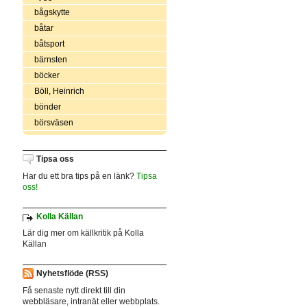
bågskytte
båtar
båtsport
bärnsten
böcker
Böll, Heinrich
bönder
börsväsen
Tipsa oss
Har du ett bra tips på en länk?
Tipsa
oss!
Kolla Källan
Lär dig mer om källkritik på Kolla
Källan
Nyhetsflöde (RSS)
Få senaste nytt direkt till din
webbläsare, intranät eller webbplats.