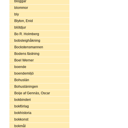
bloggar
blommor
bly
Blyton, Enid
blötdjur
Bo R. Holmberg
bobsleighåkning
Bockstensmannen
Bodens fästning
Boel Werner
boende
boendemiljö
Bohuslän
Bohusläningen
Boije af Gennäs, Oscar
bokbinderi
bokförlag
bokhistoria
bokkonst
bokmål