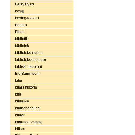
Betsy Byars
betyg
bevingade ord
Bhutan
Bibeln
bibliofili
bibliotek
bibliotekshistoria
bibliotekskataloger
biblisk arkeologi
Big Bang-teorin
bilar
bilars historia
bild
bildarkiv
bildbehandling
bilder
bildundervisning
bilism