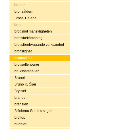
broderi
bronsåldern
Bross, Helena
brott
brott mot mänskligheten
brottsbekämpning
brottsförebyggande verksamhet
brottslighet
brottsoffer
brottsofferjourer
brukssamhällen
Brunei
Bruno K. Öijer
Bryssel
bränder
bränslen
Bröderna Grimms sagor
bröllop
bubblor