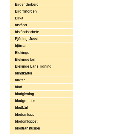
Birger Sjöberg
Birgittinorden
Birka
bistånd
biståndsarbete
Björling, Jussi
björnar
Blekinge
Blekinge län
Blekinge Läns Tidning
blindkartor
blixtar
blod
blodgivning
blodgrupper
blodkärl
blodomlopp
blodomloppet
blodtransfusion