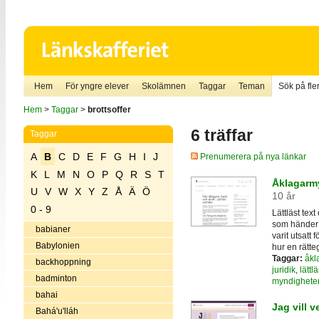
Hem
För yngre elever
Skolämnen
Taggar
Teman
Sök på fler
Hem
>
Taggar
>
brottsoffer
6 träffar
Taggar
A
B
C
D
E
F
G
H
I
J
Prenumerera på nya länkar
K
L
M
N
O
P
Q
R
S
T
Åklagarmy
U
V
W
X
Y
Z
Å
Ä
Ö
10 år
0 - 9
Lättläst tex
som händer 
babianer
varit utsatt 
Babylonien
hur en rätte
Taggar:
åkl
backhoppning
juridik
,
lättlä
badminton
myndighete
bahai
Jag vill v
Bahá'u'lláh