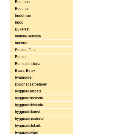
Budapest
Buddha
buddhism
budo
Bukarest
bulimia nervosa
bunkrar
Burkina Faso
Burma
Burmas historia
Byars, Betsy
byggnader
Byggnadsarbetaren
byggnadsarbete
byggnadshistoria
byggnadshistoria
byggnadskonst
byggnadsmaterial
byggnadsteknik
byggnadsvård