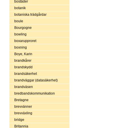
bostäder
botanik
botaniska trädgårdar
boule
Bourgogne
bowling
boxarupproret
boxning
Boye, Karin
brandkårer
brandskydd
brandsäkerhet
brandväggar (datasäkerhet)
brandväsen
bredbandskommunikation
Bretagne
brevvänner
brevväxling
bridge
Britannia