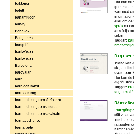
Här kan du s
bakterier
göra mot ba
balett
varit med om
information
bananflugor
eller om det
bandy
språk
att la
att stödja pe
Bangkok
sidan.
Bangladesh
Taggar:
bar
bangolf
brottsofferjo
bankväsen
Dags att 
bankväsen
Ibland kan d
Barcelona
skiljas eller
bardvalar
övergrepp. E
Här kan du h
barn
dig för stöd e
barn och konst
Taggar:
brot
ungdomsfrå
barn och krig
barn- och ungdomsförfattare
Rättegån
barn- och ungdomslitteratur
Rättegångs
barn- och ungdomspsykiatri
sätt visar v
Innehållet g
barnadödlighet
rättssalen o
barnarbete
nämndemän, 
för hela rät