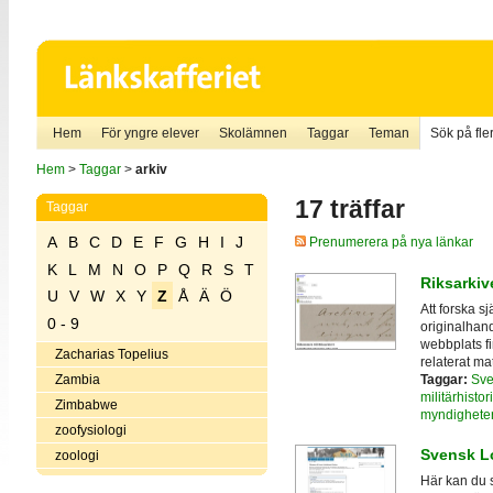
Hem
För yngre elever
Skolämnen
Taggar
Teman
Sök på fler
Hem
>
Taggar
>
arkiv
17 träffar
Taggar
A
B
C
D
E
F
G
H
I
J
Prenumerera på nya länkar
K
L
M
N
O
P
Q
R
S
T
Riksarkiv
U
V
W
X
Y
Z
Å
Ä
Ö
Att forska sj
0 - 9
originalhan
webbplats f
Zacharias Topelius
relaterat ma
Taggar:
Sve
Zambia
militärhistor
Zimbabwe
myndighete
zoofysiologi
Svensk Lo
zoologi
Här kan du 