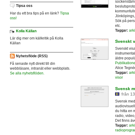
sockenstämmo
Tipsa oss
beslutsprot
kommunfullm
Har du ett bra tips på en länk?
Tipsa
Jönköpings,
oss!
Sök på pers
etc.
Taggar:
arki
Kolla Källan
Lär dig mer om källkritik på Kolla
Svenskt v
Källan
Svenskt vis
instrumental
Nyhetsflöde (RSS)
äldre popul
Publikatione
Få senaste nytt direkt till din
Alice Tegnér
webbläsare, intranät eller webbplats.
Taggar:
arki
Se alla nyhetsflöden.
visor
Svensk me
från 13
Svensk medi
audiovisuell
du hitta en 
radio, video
Det finns äv
Taggar:
arki
radioprogr