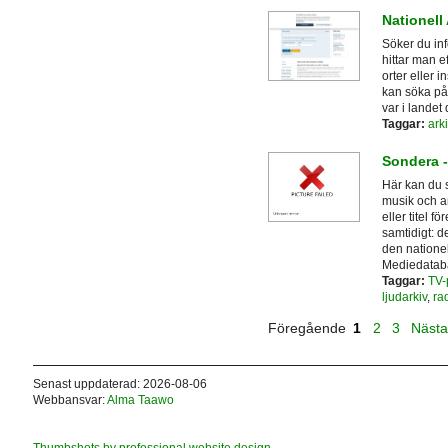
Nationell
Söker du inf
hittar man e
orter eller i
kan söka på 
var i landet
Taggar:
arki
Sondera -
Här kan du s
musik och a
eller titel 
samtidigt: d
den nationel
Mediedatab
Taggar:
TV-
ljudarkiv
,
ra
Föregående
1
2
3
Näst
Senast uppdaterad: 2026-08-06
Webbansvar:
Alma Taawo
Thumbshots by professional website design