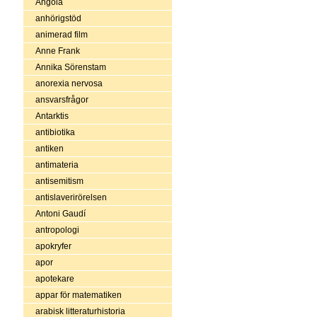
Angola
anhörigstöd
animerad film
Anne Frank
Annika Sörenstam
anorexia nervosa
ansvarsfrågor
Antarktis
antibiotika
antiken
antimateria
antisemitism
antislaverirörelsen
Antoni Gaudí
antropologi
apokryfer
apor
apotekare
appar för matematiken
arabisk litteraturhistoria