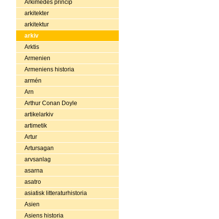
Arkimedes princip
arkitekter
arkitektur
arkiv
Arktis
Armenien
Armeniens historia
armén
Arn
Arthur Conan Doyle
artikelarkiv
artimetik
Artur
Artursagan
arvsanlag
asarna
asatro
asiatisk litteraturhistoria
Asien
Asiens historia