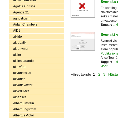
afro-amerikaner
Svenska a
Agatha Christie
En samlingsp
släktforskni
Agenda 21
söka i mater
agnosticism
privatperso
Aidan Chambers
Taggar:
arki
AIDS
Svenskt v
aikido
Svenskt vis
akrobatik
instrumental
akronymer
äldre popul
Publikatione
aktier
Alice Tegnér
aktiesparande
Taggar:
arki
visor
akutvård
akvariefiskar
Föregående
1
2
3
Näst
akvarier
akvarieväxter
akvedukter
albanska
Albert Einstein
Albert Engström
Albertus Pictor