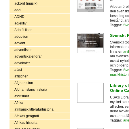
ackord (musik)
Arbetarröre
adel
den svenska 
forskning oc
ADHD
bestånd, art
adjektiv
Taggar:
Sve
Adolf Hitler
Svenskt 
adoption
Svenskt Rock
advent
information
adventister
finns en
art
om svenska o
adventskalendrar
också nyhet
advokater
och bilder 
afasi
Taggar:
Sve
musikhistori
affischer
Afghanistan
Library o
Afghanistans historia
Online Ca
aforismer
USA:s Librar
mycket stor 
Afrika
affischer, s
afrikansk litteraturhistoria
delar av vär
och annat lä
Afrikas geografi
Taggar:
arki
Afrikas historia