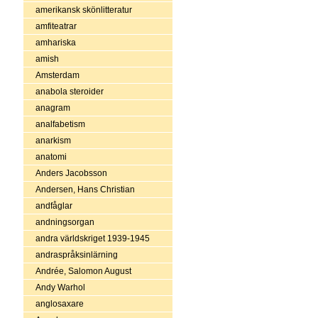
amerikansk skönlitteratur
amfiteatrar
amhariska
amish
Amsterdam
anabola steroider
anagram
analfabetism
anarkism
anatomi
Anders Jacobsson
Andersen, Hans Christian
andfåglar
andningsorgan
andra världskriget 1939-1945
andraspråksinlärning
Andrée, Salomon August
Andy Warhol
anglosaxare