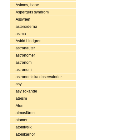
Asimov, Isaac
Aspergers syndrom
Assyrien
asteroiderna
astma
Astrid Lindgren
astronauter
astronomer
astronomi
astronomi
astronomiska observatorier
asyl
asylsökande
ateism
Aten
atmosfären
atomer
atomfysik
atomkärnor