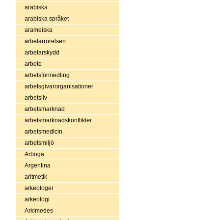
arabiska
arabiska språket
arameiska
arbetarrörelsen
arbetarskydd
arbete
arbetsförmedling
arbetsgivarorganisationer
arbetsliv
arbetsmarknad
arbetsmarknadskonflikter
arbetsmedicin
arbetsmiljö
Arboga
Argentina
aritmetik
arkeologer
arkeologi
Arkimedes