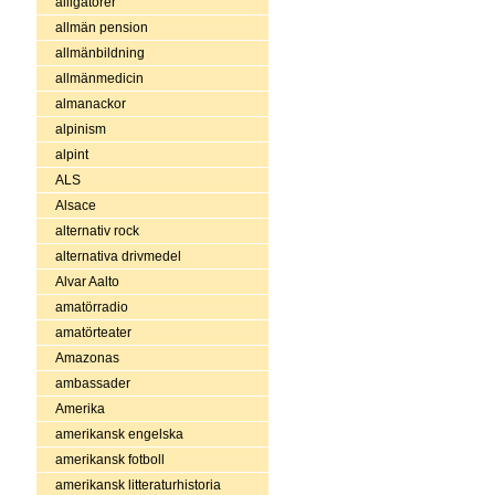
alligatorer
allmän pension
allmänbildning
allmänmedicin
almanackor
alpinism
alpint
ALS
Alsace
alternativ rock
alternativa drivmedel
Alvar Aalto
amatörradio
amatörteater
Amazonas
ambassader
Amerika
amerikansk engelska
amerikansk fotboll
amerikansk litteraturhistoria