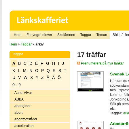
Hem
För yngre elever
Skolämnen
Taggar
Teman
Sök på fler
Hem
>
Taggar
>
arkiv
17 träffar
Taggar
A
B
C
D
E
F
G
H
I
J
Prenumerera på nya länkar
K
L
M
N
O
P
Q
R
S
T
Svensk Lo
U
V
W
X
Y
Z
Å
Ä
Ö
Här kan du 
0 - 9
sockenstämmo
beslutsprot
Aalto, Alvar
kommunfullm
Jönköpings,
ABBA
Sök på pers
aboriginer
etc.
abort
Taggar:
arki
abortmotstånd
Arbetarrö
acceleration
år