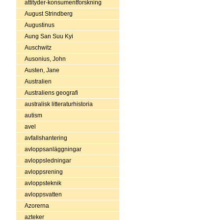
attityder-konsumentforskning
August Strindberg
Augustinus
Aung San Suu Kyi
Auschwitz
Ausonius, John
Austen, Jane
Australien
Australiens geografi
australisk litteraturhistoria
autism
avel
avfallshantering
avloppsanläggningar
avloppsledningar
avloppsrening
avloppsteknik
avloppsvatten
Azorerna
azteker