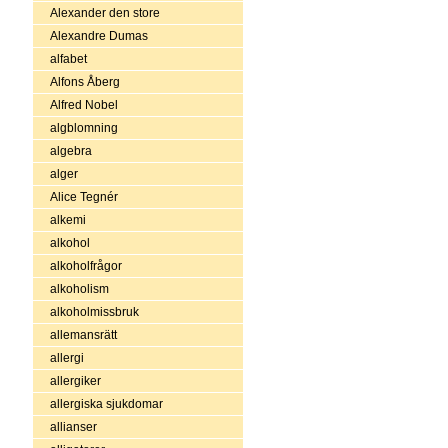
Alexander den store
Alexandre Dumas
alfabet
Alfons Åberg
Alfred Nobel
algblomning
algebra
alger
Alice Tegnér
alkemi
alkohol
alkoholfrågor
alkoholism
alkoholmissbruk
allemansrätt
allergi
allergiker
allergiska sjukdomar
allianser