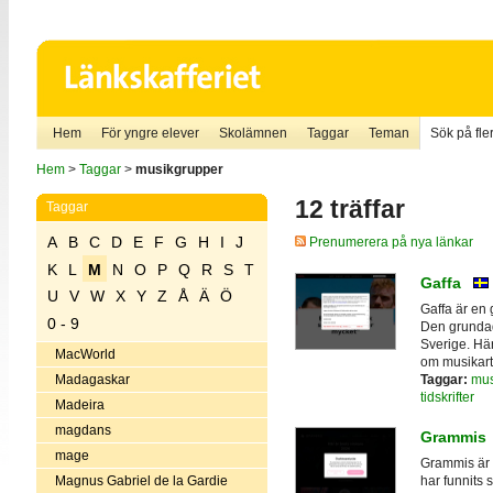
Hem
För yngre elever
Skolämnen
Taggar
Teman
Sök på fler
Hem
>
Taggar
>
musikgrupper
12 träffar
Taggar
A
B
C
D
E
F
G
H
I
J
Prenumerera på nya länkar
K
L
M
N
O
P
Q
R
S
T
Gaffa
U
V
W
X
Y
Z
Å
Ä
Ö
Gaffa är en
0 - 9
Den grundad
Sverige. Här
MacWorld
om musikarti
Taggar:
mus
Madagaskar
tidskrifter
Madeira
magdans
Grammis
mage
Grammis är 
Magnus Gabriel de la Gardie
har funnits