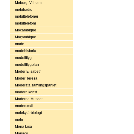
Moberg, Vilhelm
mobilradio
mobiltelefoner
mobiltelefoni
Mocambique
Moçambique
mode
modehistoria
modellflyg
modellflygplan
Moder Elisabeth
Moder Teresa
Moderata samlingspartiet
modern konst
Moderna Museet
modersmål
molekylärbiologi
moln
Mona Lisa
Monaco