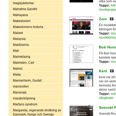
vilka som vu
magsjukdomar
Taggar:
fol
Mahatma Gandhi
musikgrupp
Mahayana
Zero
Makedonien
En musiktidn
Makedoniens historia
tidningen fi
Malawi
Taggar:
mus
musiktidnin
Malaysia
Maldiverna
Bob Hund
Mali
På Bob Hunds
Malmköping
bandets spe
Taggar:
mus
Malmsten, Carl
Malmö
Kent
Malta
Kent var et
Mannerheim, Gustaf
ner sin verk
hemsida fin
mansrollen
skivor samt l
Maranata
Taggar:
ack
sångtexter
maratonlöpning
Marfans syndrom
Svenskt 
Margareta, regerande drottning av
Svenskt Rock
Danmark, Norge och Sverige