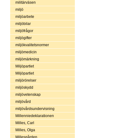
militärväsen
miljö
miljöarbete
miljöbilar
miljöfrågor
miljögifter
miljökvalitetsnormer
miljömedicin
miljömärkning
Miljöpartiet
Miljöpartiet
miljörörelser
miljöskydd
miljövetenskap
miljövård
miljövårdsundervisning
Millenniedeklarationen
Milles, Carl
Milles, Olga
Millesgården