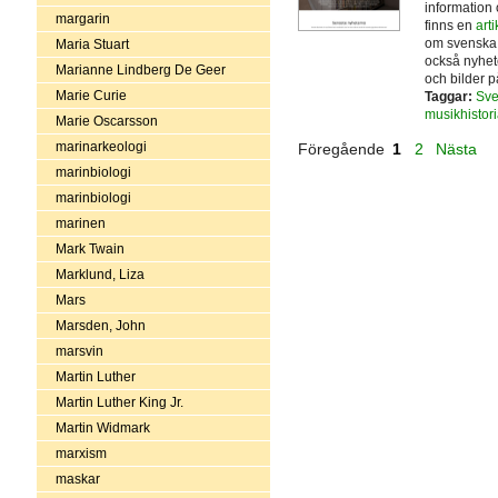
information
margarin
finns en
art
om svenska o
Maria Stuart
också nyhet
Marianne Lindberg De Geer
och bilder 
Marie Curie
Taggar:
Sve
musikhistori
Marie Oscarsson
marinarkeologi
Föregående
1
2
Nästa
marinbiologi
marinbiologi
marinen
Mark Twain
Marklund, Liza
Mars
Marsden, John
marsvin
Martin Luther
Martin Luther King Jr.
Martin Widmark
marxism
maskar