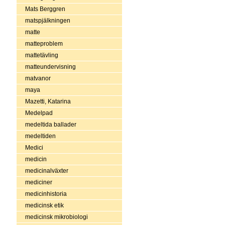
Mats Berggren
matspjälkningen
matte
matteproblem
mattetävling
matteundervisning
matvanor
maya
Mazetti, Katarina
Medelpad
medeltida ballader
medeltiden
Medici
medicin
medicinalväxter
mediciner
medicinhistoria
medicinsk etik
medicinsk mikrobiologi