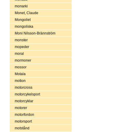
monarki
Monet, Claude
Mongoliet
mongoliska
Moni Nilsson-Brännström
monster
mopeder
moral
mormoner
mossor
Motala
motion
motorcross
motorcykelsport
motorcyklar
motorer
motorfordon
motorsport
motstånd