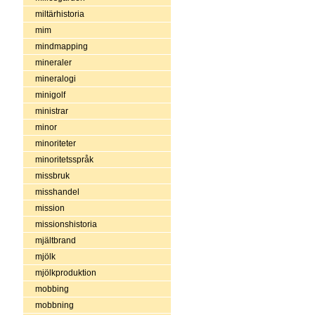
miltärhistoria
mim
mindmapping
mineraler
mineralogi
minigolf
ministrar
minor
minoriteter
minoritetsspråk
missbruk
misshandel
mission
missionshistoria
mjältbrand
mjölk
mjölkproduktion
mobbing
mobbning