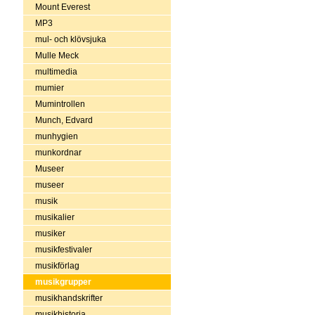
Mount Everest
MP3
mul- och klövsjuka
Mulle Meck
multimedia
mumier
Mumintrollen
Munch, Edvard
munhygien
munkordnar
Museer
museer
musik
musikalier
musiker
musikfestivaler
musikförlag
musikgrupper
musikhandskrifter
musikhistoria