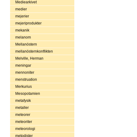
Mediearkivet
medier
mejerier
mejeriprodukter
mekanik
melanom
Mellanöstern
mellanösternkonflikten
Melville, Herman
meningar
mennoniter
menstruation
Merkurius
Mesopotamien
metafysik
metaller
meteorer
meteoriter
meteorologi
metodister