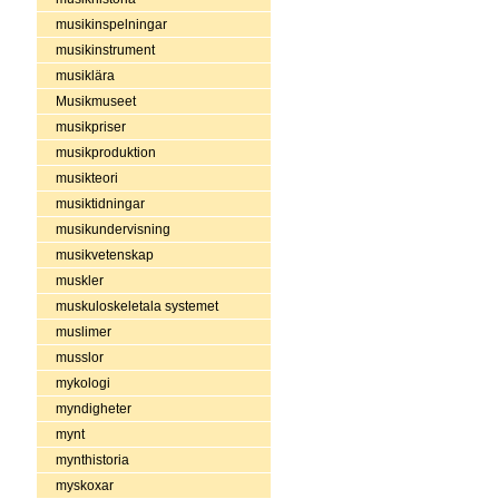
musikinspelningar
musikinstrument
musiklära
Musikmuseet
musikpriser
musikproduktion
musikteori
musiktidningar
musikundervisning
musikvetenskap
muskler
muskuloskeletala systemet
muslimer
musslor
mykologi
myndigheter
mynt
mynthistoria
myskoxar