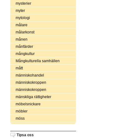
mysterier
myter
mytologi
målare
målarkonst
månen
månfärder
mångkultur
Mångkulturella samhällen
mått
människohandel
människokroppen
människokroppen
mänskliga rättigheter
möbelsnickare
möbler
möss
Tipsa oss