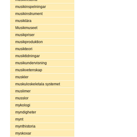
musikinspelningar
musikinstrument
musiklära
Musikmuseet
musikpriser
musikproduktion
musikteori
musiktidningar
musikundervisning
musikvetenskap
muskler
muskuloskeletala systemet
muslimer
musslor
mykologi
myndigheter
mynt
mynthistoria
myskoxar