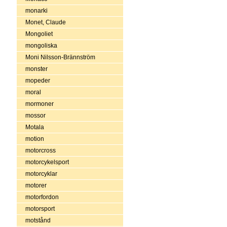
monarki
Monet, Claude
Mongoliet
mongoliska
Moni Nilsson-Brännström
monster
mopeder
moral
mormoner
mossor
Motala
motion
motorcross
motorcykelsport
motorcyklar
motorer
motorfordon
motorsport
motstånd