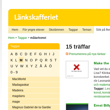
Hem
För yngre elever
Skolämnen
Taggar
Teman
Sök på fler
Hem
>
Taggar
>
målarkonst
15 träffar
Taggar
A
B
C
D
E
F
G
H
I
J
Prenumerera på nya länkar
K
L
M
N
O
P
Q
R
S
T
Make the 
U
V
W
X
Y
Z
Å
Ä
Ö
Vad vet du 
0 - 9
Lisa? Klicka
konstverket.
MacWorld
rör Leonard
och matema
Madagaskar
Taggar:
Leo
Madeira
konst
,
konst
magdans
renässanse
mage
Ernst Bill
Magnus Gabriel de la Gardie