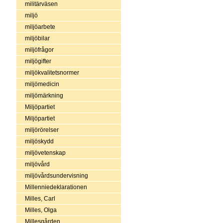
militärväsen
miljö
miljöarbete
miljöbilar
miljöfrågor
miljögifter
miljökvalitetsnormer
miljömedicin
miljömärkning
Miljöpartiet
Miljöpartiet
miljörörelser
miljöskydd
miljövetenskap
miljövård
miljövårdsundervisning
Millenniedeklarationen
Milles, Carl
Milles, Olga
Millesgården