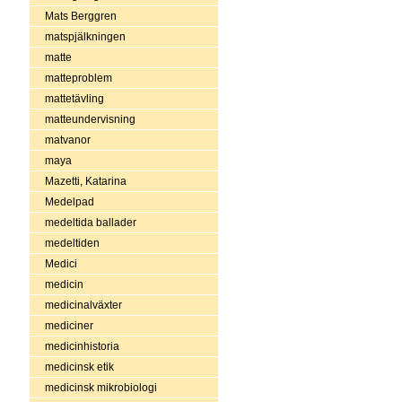
Mats Berggren
matspjälkningen
matte
matteproblem
mattetävling
matteundervisning
matvanor
maya
Mazetti, Katarina
Medelpad
medeltida ballader
medeltiden
Medici
medicin
medicinalväxter
mediciner
medicinhistoria
medicinsk etik
medicinsk mikrobiologi