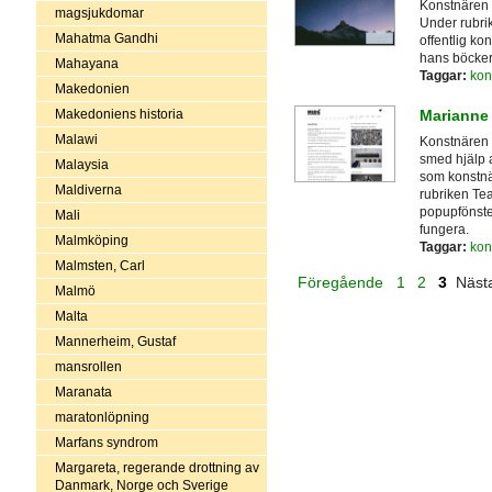
Konstnären v
magsjukdomar
Under rubrik
Mahatma Gandhi
offentlig ko
hans böcker,
Mahayana
Taggar:
kon
Makedonien
Makedoniens historia
Marianne
Malawi
Konstnären 
smed hjälp a
Malaysia
som konstnä
Maldiverna
rubriken Te
popupfönster
Mali
fungera.
Malmköping
Taggar:
kon
Malmsten, Carl
Föregående
1
2
3
Näs
Malmö
Malta
Mannerheim, Gustaf
mansrollen
Maranata
maratonlöpning
Marfans syndrom
Margareta, regerande drottning av
Danmark, Norge och Sverige