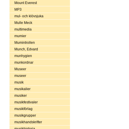
Mount Everest
MP3
mul- och klövsjuka
Mulle Meck
multimedia
mumier
Mumintrollen
Munch, Edvard
munhygien
munkordnar
Museer
museer
musik
musikalier
musiker
musikfestivaler
musikförlag
musikgrupper
musikhandskrifter
musikhistoria