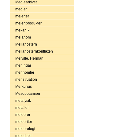
Mediearkivet
medier
mejerier
mejeriprodukter
mekanik
melanom
Mellanöstern
mellanösternkonflikten
Melville, Herman
meningar
mennoniter
menstruation
Merkurius
Mesopotamien
metafysik
metaller
meteorer
meteoriter
meteorologi
metodister