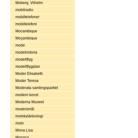
Moberg, Vilhelm
mobilradio
mobiltelefoner
mobiltelefoni
Mocambique
Moçambique
mode
modehistoria
modellflyg
modellflygplan
Moder Elisabeth
Moder Teresa
Moderata samlingspartiet
modern konst
Moderna Museet
modersmål
molekylärbiologi
moln
Mona Lisa
Monaco