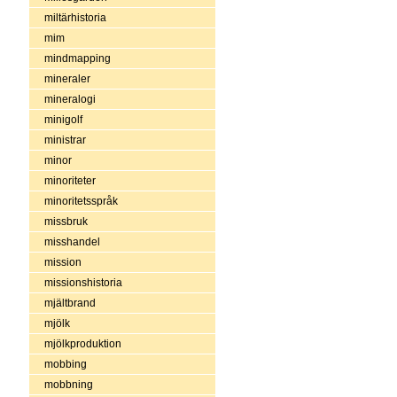
miltärhistoria
mim
mindmapping
mineraler
mineralogi
minigolf
ministrar
minor
minoriteter
minoritetsspråk
missbruk
misshandel
mission
missionshistoria
mjältbrand
mjölk
mjölkproduktion
mobbing
mobbning