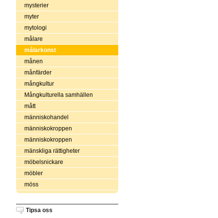
mysterier
myter
mytologi
målare
målarkonst
månen
månfärder
mångkultur
Mångkulturella samhällen
mått
människohandel
människokroppen
människokroppen
mänskliga rättigheter
möbelsnickare
möbler
möss
Tipsa oss