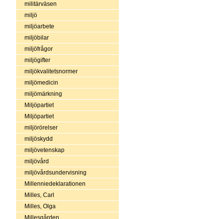
militärväsen
miljö
miljöarbete
miljöbilar
miljöfrågor
miljögifter
miljökvalitetsnormer
miljömedicin
miljömärkning
Miljöpartiet
Miljöpartiet
miljörörelser
miljöskydd
miljövetenskap
miljövård
miljövårdsundervisning
Millenniedeklarationen
Milles, Carl
Milles, Olga
Millesgården