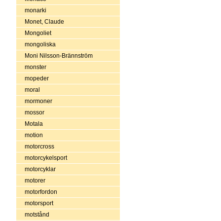
monarki
Monet, Claude
Mongoliet
mongoliska
Moni Nilsson-Brännström
monster
mopeder
moral
mormoner
mossor
Motala
motion
motorcross
motorcykelsport
motorcyklar
motorer
motorfordon
motorsport
motstånd