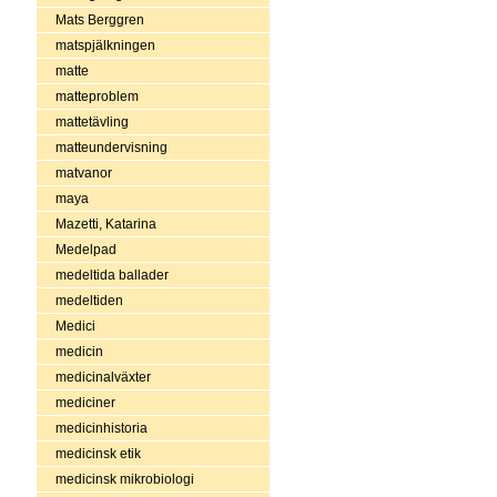
Mats Berggren
matspjälkningen
matte
matteproblem
mattetävling
matteundervisning
matvanor
maya
Mazetti, Katarina
Medelpad
medeltida ballader
medeltiden
Medici
medicin
medicinalväxter
mediciner
medicinhistoria
medicinsk etik
medicinsk mikrobiologi