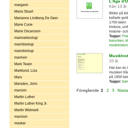
L'Age d'O
margarin
från 13 år
Maria Stuart
Bilder på kl
kallade gul
Marianne Lindberg De Geer
1700-talen. 
Marie Curie
historia, un
Marie Oscarsson
historie- oc
Taggar:
Fra
marinarkeologi
barocken
,
k
marinbiologi
modehistori
marinbiologi
Musikhist
marinen
10 år
Mark Twain
Här kan du 
Marklund, Liza
musiken frå
på 1900-tale
Mars
Taggar:
bar
Marsden, John
Föregående
1
2
3
Näst
marsvin
Martin Luther
Martin Luther King Jr.
Martin Widmark
marxism
maskar