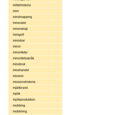
miltärhistoria
mim
mindmapping
mineraler
mineralogi
minigolf
ministrar
minor
minoriteter
minoritetsspråk
missbruk
misshandel
mission
missionshistoria
mjältbrand
mjölk
mjölkproduktion
mobbing
mobbning