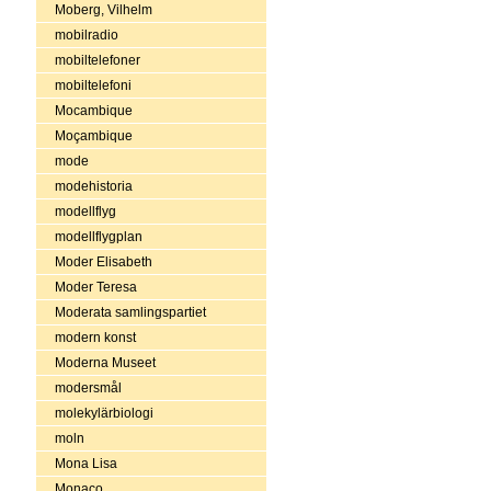
Moberg, Vilhelm
mobilradio
mobiltelefoner
mobiltelefoni
Mocambique
Moçambique
mode
modehistoria
modellflyg
modellflygplan
Moder Elisabeth
Moder Teresa
Moderata samlingspartiet
modern konst
Moderna Museet
modersmål
molekylärbiologi
moln
Mona Lisa
Monaco