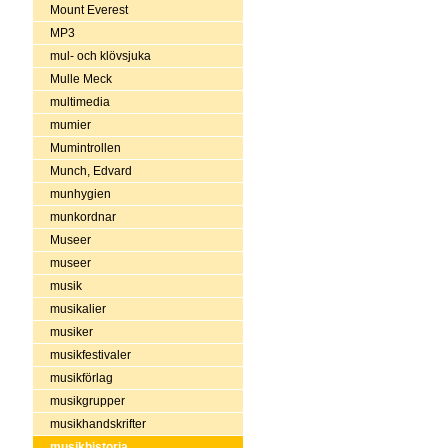
Mount Everest
MP3
mul- och klövsjuka
Mulle Meck
multimedia
mumier
Mumintrollen
Munch, Edvard
munhygien
munkordnar
Museer
museer
musik
musikalier
musiker
musikfestivaler
musikförlag
musikgrupper
musikhandskrifter
musikhistoria