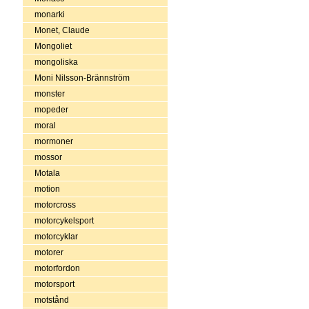
monarki
Monet, Claude
Mongoliet
mongoliska
Moni Nilsson-Brännström
monster
mopeder
moral
mormoner
mossor
Motala
motion
motorcross
motorcykelsport
motorcyklar
motorer
motorfordon
motorsport
motstånd