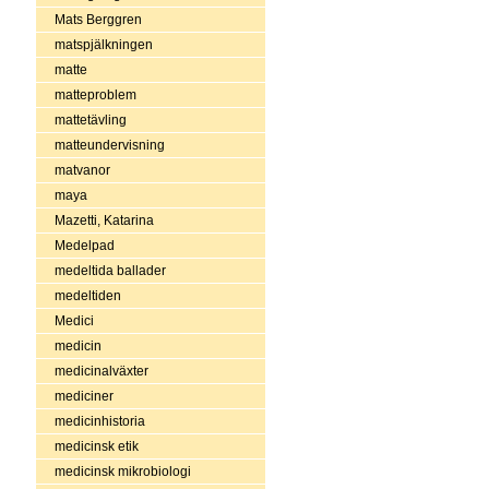
Mats Berggren
matspjälkningen
matte
matteproblem
mattetävling
matteundervisning
matvanor
maya
Mazetti, Katarina
Medelpad
medeltida ballader
medeltiden
Medici
medicin
medicinalväxter
mediciner
medicinhistoria
medicinsk etik
medicinsk mikrobiologi