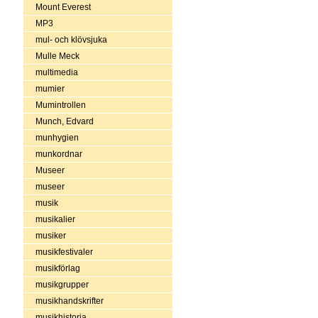
Mount Everest
MP3
mul- och klövsjuka
Mulle Meck
multimedia
mumier
Mumintrollen
Munch, Edvard
munhygien
munkordnar
Museer
museer
musik
musikalier
musiker
musikfestivaler
musikförlag
musikgrupper
musikhandskrifter
musikhistoria