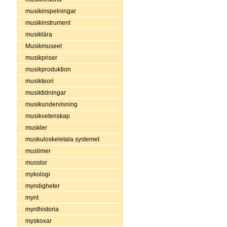
musikinspelningar
musikinstrument
musiklära
Musikmuseet
musikpriser
musikproduktion
musikteori
musiktidningar
musikundervisning
musikvetenskap
muskler
muskuloskeletala systemet
muslimer
musslor
mykologi
myndigheter
mynt
mynthistoria
myskoxar