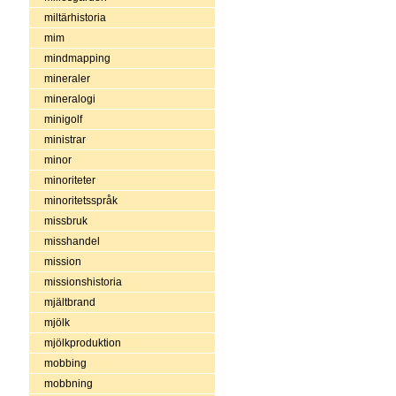
miltärhistoria
mim
mindmapping
mineraler
mineralogi
minigolf
ministrar
minor
minoriteter
minoritetsspråk
missbruk
misshandel
mission
missionshistoria
mjältbrand
mjölk
mjölkproduktion
mobbing
mobbning