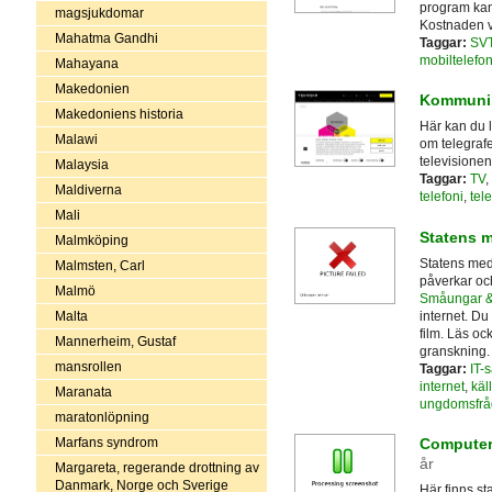
program kan
magsjukdomar
Kostnaden va
Mahatma Gandhi
Taggar:
SV
mobiltelefon
Mahayana
Makedonien
Kommunik
Makedoniens historia
Här kan du l
Malawi
om telegrafe
televisionen
Malaysia
Taggar:
TV
,
Maldiverna
telefoni
,
tele
Mali
Statens 
Malmköping
Statens medi
Malmsten, Carl
påverkar oc
Malmö
Småungar &
internet. Du
Malta
film. Läs oc
Mannerheim, Gustaf
granskning.
mansrollen
Taggar:
IT-
internet
,
käll
Maranata
ungdomsfrå
maratonlöpning
Marfans syndrom
Computers
år
Margareta, regerande drottning av
Danmark, Norge och Sverige
Här finns st