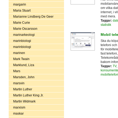
mobilanvänd
margarin
om vilka da
Maria Stuart
internet, i 
med mera.
Marianne Lindberg De Geer
Taggar:
dat
Marie Curie
statistik
Marie Oscarsson
Mobil tel
marinarkeologi
Ska du köpa 
marinbiologi
telefoni och
marinbiologi
för mobilte
marinen
fast telefoni
Telekområdg
Mark Twain
bakom infor
Marklund, Liza
Taggar:
TV
,
konsument
Mars
mobiltelefon
Marsden, John
marsvin
Martin Luther
Martin Luther King Jr.
Martin Widmark
marxism
maskar