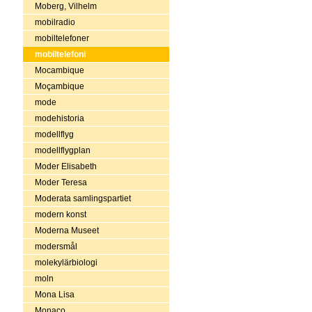
Moberg, Vilhelm
mobilradio
mobiltelefoner
mobiltelefoni
Mocambique
Moçambique
mode
modehistoria
modellflyg
modellflygplan
Moder Elisabeth
Moder Teresa
Moderata samlingspartiet
modern konst
Moderna Museet
modersmål
molekylärbiologi
moln
Mona Lisa
Monaco