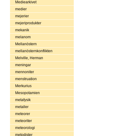
Mediearkivet
medier
mejerier
mejeriprodukter
mekanik
melanom
Mellanöstern
mellanösternkonflikten
Melville, Herman
meningar
mennoniter
menstruation
Merkurius
Mesopotamien
metafysik
metaller
meteorer
meteoriter
meteorologi
metodister