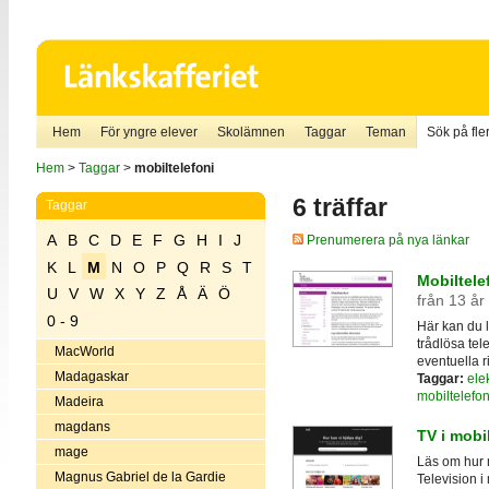
Hem
För yngre elever
Skolämnen
Taggar
Teman
Sök på fler
Hem
>
Taggar
>
mobiltelefoni
6 träffar
Taggar
A
B
C
D
E
F
G
H
I
J
Prenumerera på nya länkar
K
L
M
N
O
P
Q
R
S
T
Mobiltele
U
V
W
X
Y
Z
Å
Ä
Ö
från 13 år
0 - 9
Här kan du l
trådlösa tel
MacWorld
eventuella r
Madagaskar
Taggar:
ele
mobiltelefon
Madeira
magdans
TV i mobi
mage
Läs om hur 
Magnus Gabriel de la Gardie
Television i