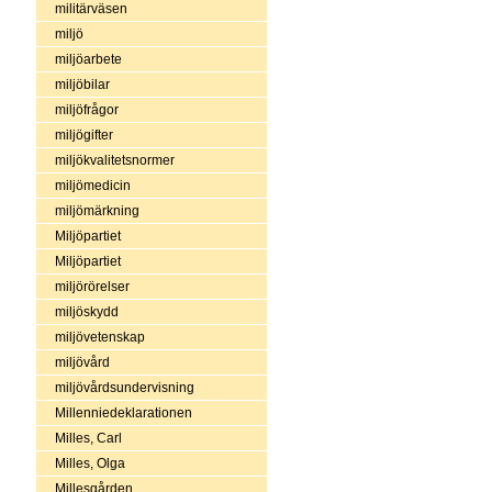
militärväsen
miljö
miljöarbete
miljöbilar
miljöfrågor
miljögifter
miljökvalitetsnormer
miljömedicin
miljömärkning
Miljöpartiet
Miljöpartiet
miljörörelser
miljöskydd
miljövetenskap
miljövård
miljövårdsundervisning
Millenniedeklarationen
Milles, Carl
Milles, Olga
Millesgården