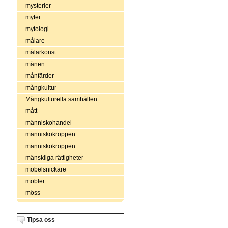
mysterier
myter
mytologi
målare
målarkonst
månen
månfärder
mångkultur
Mångkulturella samhällen
mått
människohandel
människokroppen
människokroppen
mänskliga rättigheter
möbelsnickare
möbler
möss
Tipsa oss