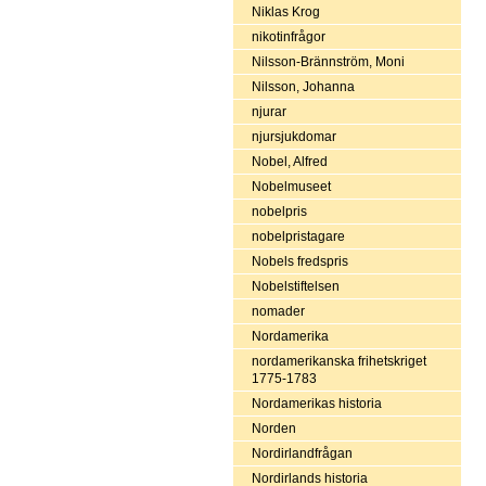
Niklas Krog
nikotinfrågor
Nilsson-Brännström, Moni
Nilsson, Johanna
njurar
njursjukdomar
Nobel, Alfred
Nobelmuseet
nobelpris
nobelpristagare
Nobels fredspris
Nobelstiftelsen
nomader
Nordamerika
nordamerikanska frihetskriget
1775-1783
Nordamerikas historia
Norden
Nordirlandfrågan
Nordirlands historia