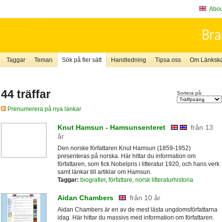
About
Taggar
Teman
Sök på fler sätt
Handledning
Tipsa oss
Om Länkskaf
44 träffar
Sortera på:
Prenumerera på nya länkar
Knut Hamsun - Hamsunsenteret
från 13
år
Den norske författaren Knut Hamsun (1859-1952)
presenteras på norska. Här hittar du information om
författaren, som fick Nobelpris i litteratur 1920, och hans verk
samt länkar till artiklar om Hamsun.
Taggar:
biografier
,
författare
,
norsk litteraturhistoria
Aidan Chambers
från 10 år
Aidan Chambers är en av de mest lästa ungdomsförfattarna
idag. Här hittar du massivs med information om författaren.