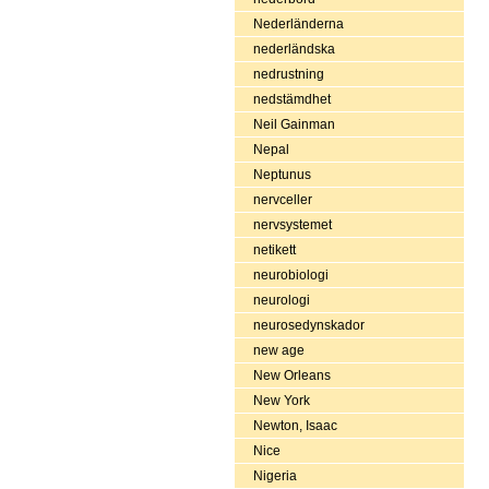
Nederländerna
nederländska
nedrustning
nedstämdhet
Neil Gainman
Nepal
Neptunus
nervceller
nervsystemet
netikett
neurobiologi
neurologi
neurosedynskador
new age
New Orleans
New York
Newton, Isaac
Nice
Nigeria