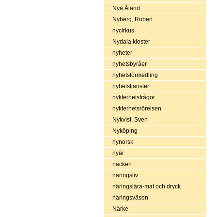
Nya Åland
Nyberg, Robert
nycirkus
Nydala kloster
nyheter
nyhetsbyråer
nyhetsförmedling
nyhetstjänster
nykterhetsfrågor
nykterhetsrörelsen
Nykvist, Sven
Nyköping
nynorsk
nyår
näcken
näringsliv
näringslära-mat och dryck
näringsväsen
Närke