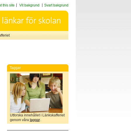
 this site
Vit bakgrund
Svart bakgrund
feriet
Taggar
Utforska innehållet i Länkskafferiet
genom våra
taggar
.