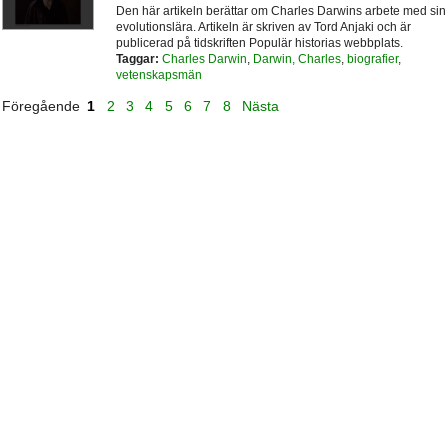
Den här artikeln berättar om Charles Darwins arbete med sin
evolutionslära. Artikeln är skriven av Tord Anjaki och är
publicerad på tidskriften Populär historias webbplats.
Taggar:
Charles Darwin
,
Darwin, Charles
,
biografier
,
vetenskapsmän
Föregående
1
2
3
4
5
6
7
8
Nästa