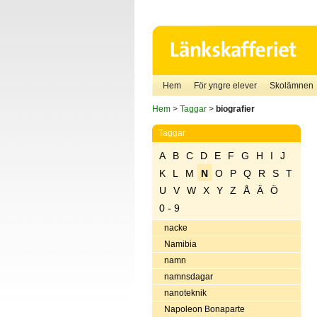
Hem
För yngre elever
Skolämnen
Hem
>
Taggar
>
biografier
Taggar
A
B
C
D
E
F
G
H
I
J
K
L
M
N
O
P
Q
R
S
T
U
V
W
X
Y
Z
Å
Ä
Ö
0 - 9
nacke
Namibia
namn
namnsdagar
nanoteknik
Napoleon Bonaparte