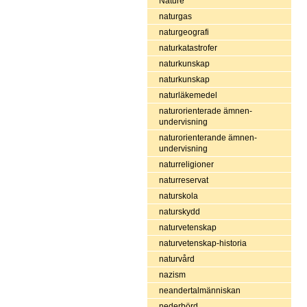
Nature
naturgas
naturgeografi
naturkatastrofer
naturkunskap
naturkunskap
naturläkemedel
naturorienterade ämnen-
undervisning
naturorienterande ämnen-
undervisning
naturreligioner
naturreservat
naturskola
naturskydd
naturvetenskap
naturvetenskap-historia
naturvård
nazism
neandertalmänniskan
nederbörd