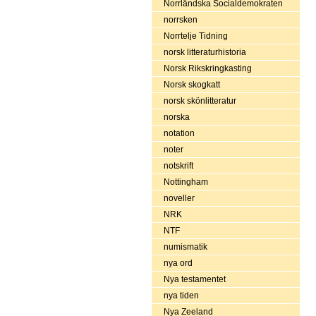
Norrländska Socialdemokraten
norrsken
Norrtelje Tidning
norsk litteraturhistoria
Norsk Rikskringkasting
Norsk skogkatt
norsk skönlitteratur
norska
notation
noter
notskrift
Nottingham
noveller
NRK
NTF
numismatik
nya ord
Nya testamentet
nya tiden
Nya Zeeland