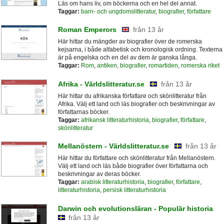
Läs om hans liv, om böckerna och en hel del annat.
Taggar:
barn- och ungdomslitteratur
,
biografier
,
författare
Roman Emperors
från 13 år
Här hittar du mängder av biografier över de romerska
kejsarna, i både alfabetisk och kronologisk ordning. Texterna
är på engelska och en del av dem är ganska långa.
Taggar:
Rom
,
antiken
,
biografier
,
romartiden
,
romerska riket
Afrika - Världslitteratur.se
från 13 år
Här hittar du afrikanska författare och skönlitteratur från
Afrika. Välj ett land och läs biografier och beskrivningar av
författarnas böcker.
Taggar:
afrikansk litteraturhistoria
,
biografier
,
författare
,
skönlitteratur
Mellanöstern - Världslitteratur.se
från 13 år
Här hittar du författare och skönlitteratur från Mellanöstern.
Välj ett land och läs både biografier över författarna och
beskrivningar av deras böcker.
Taggar:
arabisk litteraturhistoria
,
biografier
,
författare
,
litteraturhistoria
,
persisk litteraturhistoria
Darwin och evolutionsläran - Populär historia
från 13 år