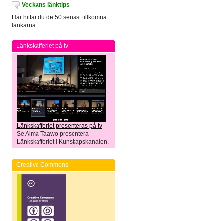
Veckans länktips
Här hittar du de 50 senast tillkomna
länkarna
Länkskafferiet på tv
Länkskafferiet presenteras på tv
Se Alma Taawo presentera
Länkskafferiet i Kunskapskanalen.
Creative Commons