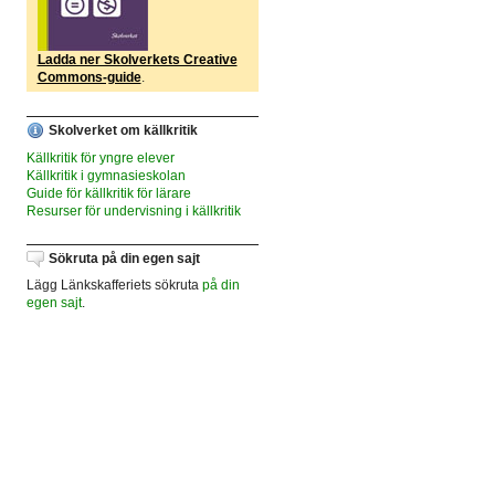
Ladda ner Skolverkets Creative
Commons-guide
.
Skolverket om källkritik
Källkritik för yngre elever
Källkritik i gymnasieskolan
Guide för källkritik för lärare
Resurser för undervisning i källkritik
Sökruta på din egen sajt
Lägg Länkskafferiets sökruta
på din
egen sajt
.