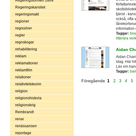
Regeringsformen 1809
författarlex
Regeringskansliet
skolbibliot
tjänst - kan
regeringsmakt
också, ofta 
regioner
lånekortsnu
regissörer
information o
Taggar:
biog
regler
litterära ver
regnskogar
Aidan Ch
rehabilitering
reklam
Aidan Chamb
idag. Här hi
reklamationer
Läs om hans
reklamfilm
Taggar:
bar
relationer
Föregående
1
2
3
4
5
relativitetsteorin
religion
religionshistoria
religionskrig
Rembrandt
renar
renässansen
reportage