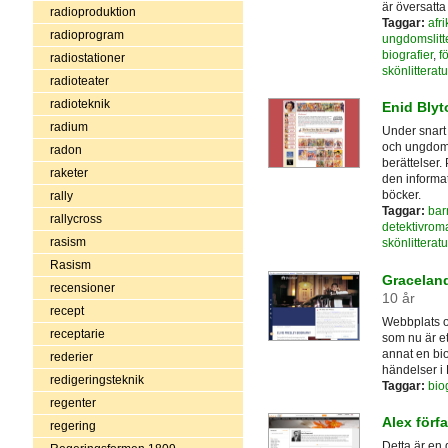
är översatta 
radioproduktion
Taggar:
afri
radioprogram
ungdomslitte
biografier
,
f
radiostationer
skönlitteratu
radioteater
radioteknik
Enid Blyt
radium
Under snart 
och ungdoma
radon
berättelser.
raketer
den informa
böcker.
rally
Taggar:
bar
rallycross
detektivrom
rasism
skönlitteratu
Rasism
Graceland
recensioner
10 år
recept
Webbplats o
receptarie
som nu är e
annat en biog
rederier
händelser i E
redigeringsteknik
Taggar:
biog
regenter
Alex förfa
regering
Detta är en