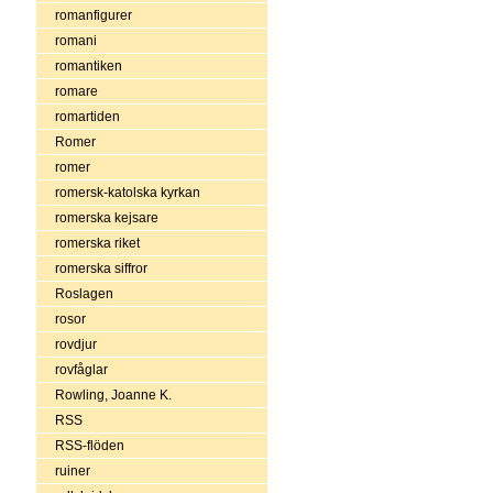
romanfigurer
romani
romantiken
romare
romartiden
Romer
romer
romersk-katolska kyrkan
romerska kejsare
romerska riket
romerska siffror
Roslagen
rosor
rovdjur
rovfåglar
Rowling, Joanne K.
RSS
RSS-flöden
ruiner