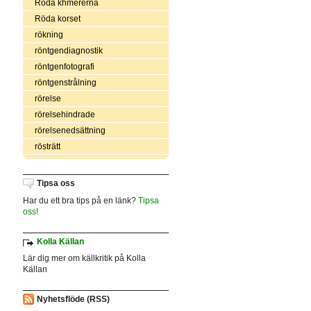
Röda khmererna
Röda korset
rökning
röntgendiagnostik
röntgenfotografi
röntgenstrålning
rörelse
rörelsehindrade
rörelsenedsättning
rösträtt
Tipsa oss
Har du ett bra tips på en länk?
Tipsa
oss!
Kolla Källan
Lär dig mer om källkritik på Kolla
Källan
Nyhetsflöde (RSS)