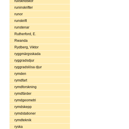
rullskridskor
runinskrifter
runor
runskrift
runstenar
Rutherford, E.
Rwanda
Rydberg, Viktor
ryggmärgsskada
ryggradsdjur
ryggradslösa djur
rymden
rymdfart
rymdforskning
rymdfärder
rymdgeometri
rymdskepp
rymdstationer
rymdteknik
ryska