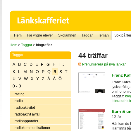
Hem
För yngre elever
Skolämnen
Taggar
Teman
Sök på fler
Hem
>
Taggar
>
biografier
44 träffar
Taggar
A
B
C
D
E
F
G
H
I
J
Prenumerera på nya länkar
K
L
M
N
O
P
Q
R
S
T
Franz Kaf
U
V
W
X
Y
Z
Å
Ä
Ö
Franz Kafka 
0 - 9
tyskspråkiga
om honom och
racing
Taggar:
biog
litteraturhist
radio
radioaktivitet
Barn & ung
radioaktivt avfall
13 år
radioapparater
Här kan du l
radiokommunikationer
Här finns bå