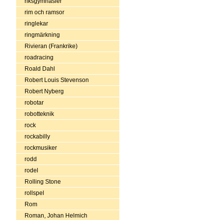
riksgymnasier
rim och ramsor
ringlekar
ringmärkning
Rivieran (Frankrike)
roadracing
Roald Dahl
Robert Louis Stevenson
Robert Nyberg
robotar
robotteknik
rock
rockabilly
rockmusiker
rodd
rodel
Rolling Stone
rollspel
Rom
Roman, Johan Helmich