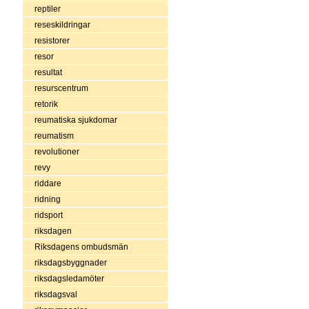
reptiler
reseskildringar
resistorer
resor
resultat
resurscentrum
retorik
reumatiska sjukdomar
reumatism
revolutioner
revy
riddare
ridning
ridsport
riksdagen
Riksdagens ombudsmän
riksdagsbyggnader
riksdagsledamöter
riksdagsval