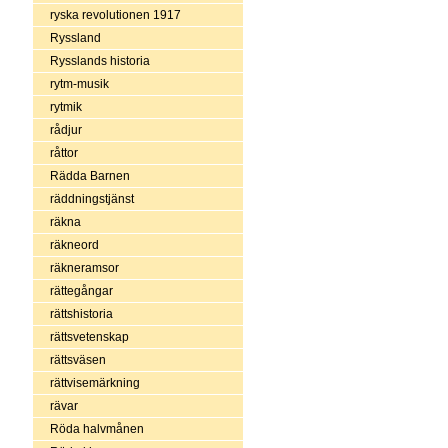
ryska revolutionen 1917
Ryssland
Rysslands historia
rytm-musik
rytmik
rådjur
råttor
Rädda Barnen
räddningstjänst
räkna
räkneord
räkneramsor
rättegångar
rättshistoria
rättsvetenskap
rättsväsen
rättvisemärkning
rävar
Röda halvmånen