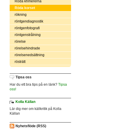
Röda khmererna
Röda korset
rökning
röntgendiagnostik
röntgenfotografi
röntgenstrålning
rörelse
rörelsehindrade
rörelsenedsättning
rösträtt
Tipsa oss
Har du ett bra tips på en länk?
Tipsa
oss!
Kolla Källan
Lär dig mer om källkritik på Kolla
Källan
Nyhetsflöde (RSS)