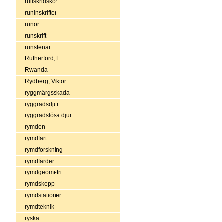
rullskridskor
runinskrifter
runor
runskrift
runstenar
Rutherford, E.
Rwanda
Rydberg, Viktor
ryggmärgsskada
ryggradsdjur
ryggradslösa djur
rymden
rymdfart
rymdforskning
rymdfärder
rymdgeometri
rymdskepp
rymdstationer
rymdteknik
ryska