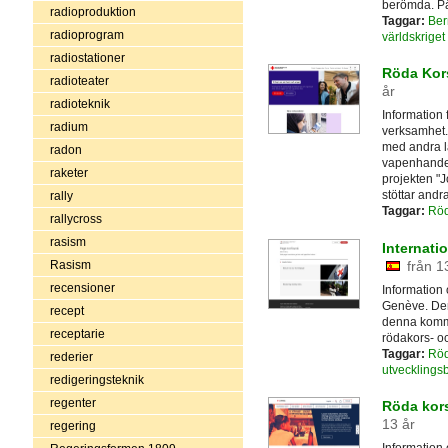
berömda. På
radioproduktion
Taggar:
Ber
radioprogram
världskrige
radiostationer
Röda Kor
radioteater
år
radioteknik
Information
radium
verksamhet.
med andra l
radon
vapenhandel
raketer
projekten "
stöttar andr
rally
Taggar:
Röd
rallycross
rasism
Internati
från 1
Rasism
recensioner
Information 
Genève. Den
recept
denna kommit
receptarie
rödakors- o
Taggar:
Röd
rederier
utvecklings
redigeringsteknik
regenter
Röda kor
13 år
regering