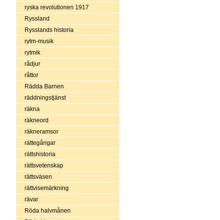
ryska revolutionen 1917
Ryssland
Rysslands historia
rytm-musik
rytmik
rådjur
råttor
Rädda Barnen
räddningstjänst
räkna
räkneord
räkneramsor
rättegångar
rättshistoria
rättsvetenskap
rättsväsen
rättvisemärkning
rävar
Röda halvmånen