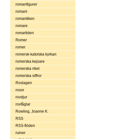
romanfigurer
romani
romantiken
romare
romartiden
Romer
romer
romersk-katolska kyrkan
romerska kejsare
romerska riket
romerska siffror
Roslagen
rosor
rovdjur
rovfåglar
Rowling, Joanne K.
RSS
RSS-flöden
ruiner