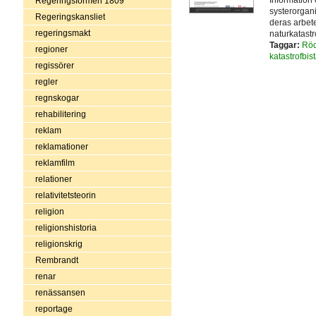
Information
Regeringsformen 1809
systerorgan
Regeringskansliet
deras arbete
regeringsmakt
naturkatastr
Taggar:
Röd
regioner
katastrofbis
regissörer
regler
regnskogar
rehabilitering
reklam
reklamationer
reklamfilm
relationer
relativitetsteorin
religion
religionshistoria
religionskrig
Rembrandt
renar
renässansen
reportage