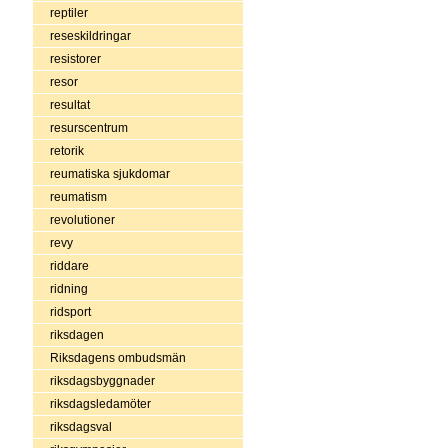
reptiler
reseskildringar
resistorer
resor
resultat
resurscentrum
retorik
reumatiska sjukdomar
reumatism
revolutioner
revy
riddare
ridning
ridsport
riksdagen
Riksdagens ombudsmän
riksdagsbyggnader
riksdagsledamöter
riksdagsval