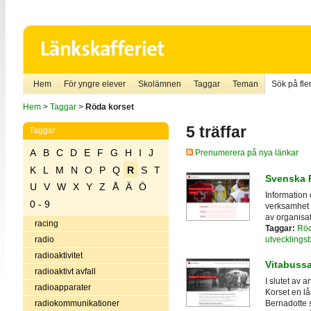
Hem
För yngre elever
Skolämnen
Taggar
Teman
Sök på fler
Hem
>
Taggar
>
Röda korset
5 träffar
Taggar
A
B
C
D
E
F
G
H
I
J
Prenumerera på nya länkar
K
L
M
N
O
P
Q
R
S
T
Svenska 
U
V
W
X
Y
Z
Å
Ä
Ö
Information
0 - 9
verksamhet 
av organisa
racing
Taggar:
Röd
utvecklings
radio
radioaktivitet
Vitabuss
radioaktivt avfall
I slutet av
radioapparater
Korset en lå
radiokommunikationer
Bernadotte 