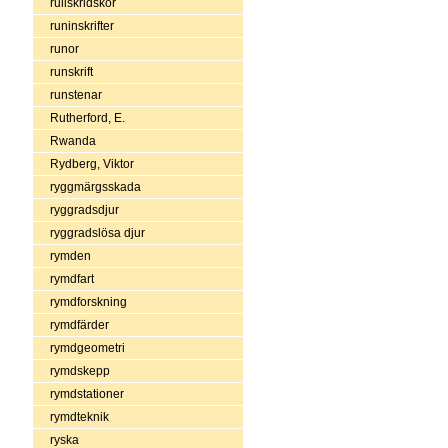
rullskridskor
runinskrifter
runor
runskrift
runstenar
Rutherford, E.
Rwanda
Rydberg, Viktor
ryggmärgsskada
ryggradsdjur
ryggradslösa djur
rymden
rymdfart
rymdforskning
rymdfärder
rymdgeometri
rymdskepp
rymdstationer
rymdteknik
ryska