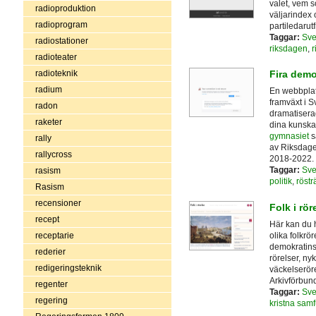
valet, vem so
radioproduktion
väljarindex
radioprogram
partiledarut
Taggar:
Sve
radiostationer
riksdagen
,
r
radioteater
radioteknik
Fira demo
radium
En webbplat
framväxt i Sv
radon
dramatiserade
raketer
dina kunskap
gymnasiet
s
rally
av Riksdag
rallycross
2018-2022.
Taggar:
Sve
rasism
politik
,
rösträ
Rasism
recensioner
Folk i rör
recept
Här kan du 
olika folkrö
receptarie
demokratins 
rederier
rörelser, ny
redigeringsteknik
väckelserör
Arkivförbund
regenter
Taggar:
Sve
regering
kristna sam