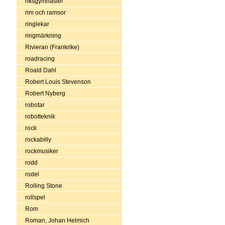
riksgymnasier
rim och ramsor
ringlekar
ringmärkning
Rivieran (Frankrike)
roadracing
Roald Dahl
Robert Louis Stevenson
Robert Nyberg
robotar
robotteknik
rock
rockabilly
rockmusiker
rodd
rodel
Rolling Stone
rollspel
Rom
Roman, Johan Helmich