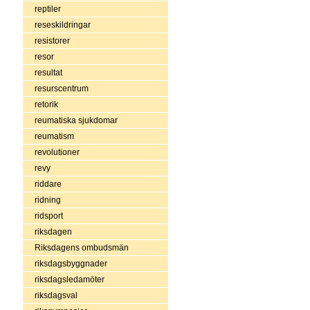
reptiler
reseskildringar
resistorer
resor
resultat
resurscentrum
retorik
reumatiska sjukdomar
reumatism
revolutioner
revy
riddare
ridning
ridsport
riksdagen
Riksdagens ombudsmän
riksdagsbyggnader
riksdagsledamöter
riksdagsval