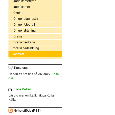
Röda khmererna
Röda korset
rökning
röntgendiagnostik
röntgenfotografi
röntgenstrålning
rörelse
rörelsehindrade
rörelsenedsättning
rösträtt
Tipsa oss
Har du ett bra tips på en länk?
Tipsa
oss!
Kolla Källan
Lär dig mer om källkritik på Kolla
Källan
Nyhetsflöde (RSS)