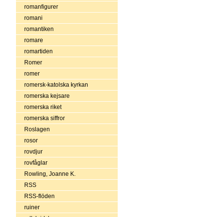
romanfigurer
romani
romantiken
romare
romartiden
Romer
romer
romersk-katolska kyrkan
romerska kejsare
romerska riket
romerska siffror
Roslagen
rosor
rovdjur
rovfåglar
Rowling, Joanne K.
RSS
RSS-flöden
ruiner