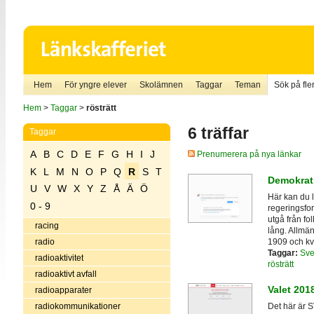
Hem
För yngre elever
Skolämnen
Taggar
Teman
Sök på fler
Hem
>
Taggar
>
rösträtt
6 träffar
Taggar
A
B
C
D
E
F
G
H
I
J
Prenumerera på nya länkar
K
L
M
N
O
P
Q
R
S
T
Demokrati
U
V
W
X
Y
Z
Å
Ä
Ö
Här kan du l
0 - 9
regeringsfor
utgå från fol
racing
lång. Allmän
1909 och kvi
radio
Taggar:
Sve
radioaktivitet
rösträtt
radioaktivt avfall
Valet 201
radioapparater
radiokommunikationer
Det här är 