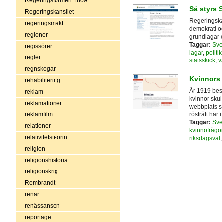
Regeringsformen 1809
Så styrs 
Regeringskansliet
Regeringskan
regeringsmakt
demokrati och
regioner
grundlagar 
Taggar:
Sve
regissörer
lagar
,
politik
regler
statsskick
,
v
regnskogar
Kvinnors 
rehabilitering
År 1919 besl
reklam
kvinnor skul
reklamationer
webbplats s
rösträtt här 
reklamfilm
Taggar:
Sve
relationer
kvinnofrågo
relativitetsteorin
riksdagsval
religion
religionshistoria
religionskrig
Rembrandt
renar
renässansen
reportage