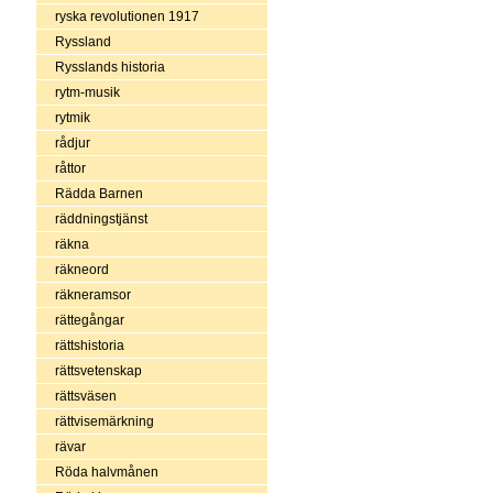
ryska revolutionen 1917
Ryssland
Rysslands historia
rytm-musik
rytmik
rådjur
råttor
Rädda Barnen
räddningstjänst
räkna
räkneord
räkneramsor
rättegångar
rättshistoria
rättsvetenskap
rättsväsen
rättvisemärkning
rävar
Röda halvmånen