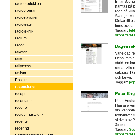
Bif är Sveri
radioproduktion
hämtas på bi
radioprogram
reda på vil
Sverige. Min
radiostationer
länkar till 
radioteater
finns också.
Taggar:
bibl
radioteknik
skönlitteratu
radium
radon
Dagenssk
raketer
Varje dag r
Dessutom hi
rally
värld, en ko
rallycross
annat. Alla 
sökbara. Du k
rasism
och betyg.
Rasism
Taggar:
po
recensioner
Peter Eng
recept
Peter Englun
receptarie
Han är även
rederier
sin webbplat
redigeringsteknik
textarkivet 
skrivna av 
regenter
ämnen.
regering
Taggar:
Sve
skönlitteratu