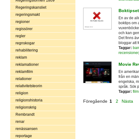
Regeringsformen 1809
Regeringskansliet
Boktipset
regeringsmakt
En av de all
regioner
boktips om a
vuxenböcker, 
regissörer
och kan gen
regler
Det finns ä
bloggar att f
regnskogar
Taggar:
bar
rehabilitering
recensioner
reklam
Movie Re
reklamationer
En amerikan
reklamfilm
från en mängd
relationer
engelska, me
relativitetsteorin
språk. Sök på
Taggar:
film
religion
religionshistoria
Föregående
1
2
Nästa
religionskrig
Rembrandt
renar
renässansen
reportage