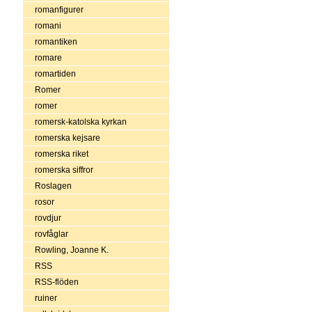
romanfigurer
romani
romantiken
romare
romartiden
Romer
romer
romersk-katolska kyrkan
romerska kejsare
romerska riket
romerska siffror
Roslagen
rosor
rovdjur
rovfåglar
Rowling, Joanne K.
RSS
RSS-flöden
ruiner