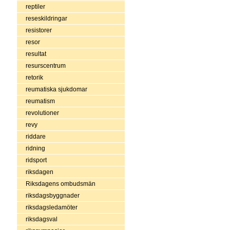
reptiler
reseskildringar
resistorer
resor
resultat
resurscentrum
retorik
reumatiska sjukdomar
reumatism
revolutioner
revy
riddare
ridning
ridsport
riksdagen
Riksdagens ombudsmän
riksdagsbyggnader
riksdagsledamöter
riksdagsval