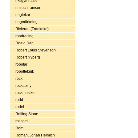
riksgymnasier
rim och ramsor
ringlekar
ringmärkning
Rivieran (Frankrike)
roadracing
Roald Dahl
Robert Louis Stevenson
Robert Nyberg
robotar
robotteknik
rock
rockabilly
rockmusiker
rodd
rodel
Rolling Stone
rollspel
Rom
Roman, Johan Helmich