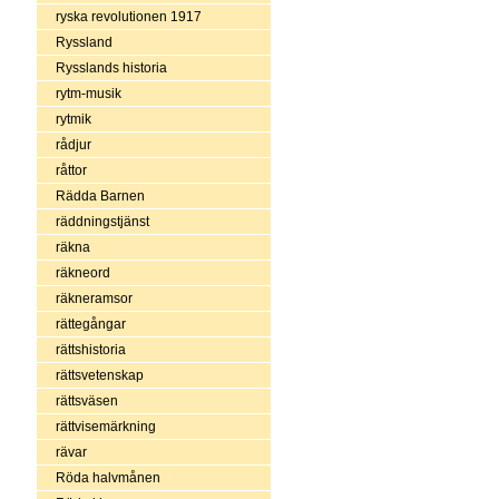
ryska revolutionen 1917
Ryssland
Rysslands historia
rytm-musik
rytmik
rådjur
råttor
Rädda Barnen
räddningstjänst
räkna
räkneord
räkneramsor
rättegångar
rättshistoria
rättsvetenskap
rättsväsen
rättvisemärkning
rävar
Röda halvmånen