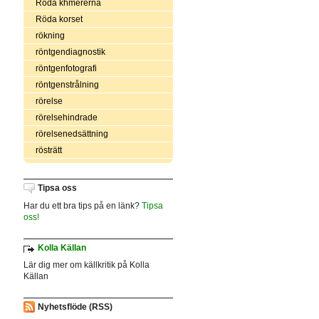
Röda khmererna
Röda korset
rökning
röntgendiagnostik
röntgenfotografi
röntgenstrålning
rörelse
rörelsehindrade
rörelsenedsättning
rösträtt
Tipsa oss
Har du ett bra tips på en länk?
Tipsa
oss!
Kolla Källan
Lär dig mer om källkritik på Kolla
Källan
Nyhetsflöde (RSS)