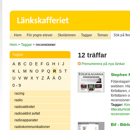
Hem
För yngre elever
Skolämnen
Taggar
Teman
Sök på fler
Hem
>
Taggar
>
recensioner
12 träffar
Taggar
A
B
C
D
E
F
G
H
I
J
Prenumerera på nya länkar
K
L
M
N
O
P
Q
R
S
T
Stephen K
U
V
W
X
Y
Z
Å
Ä
Ö
Följeslagar
0 - 9
webben. Här
författaren,
racing
författaren 
recensioner 
radio
Taggar:
Kin
radioaktivitet
litteraturhist
radioaktivt avfall
recensioner
radioapparater
Bif - Bibl
radiokommunikationer