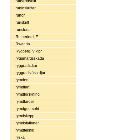
rullskridskor
runinskrifter
runor
runskrift
runstenar
Rutherford, E.
Rwanda
Rydberg, Viktor
ryggmärgsskada
ryggradsdjur
ryggradslösa djur
rymden
rymdfart
rymdforskning
rymdfärder
rymdgeometri
rymdskepp
rymdstationer
rymdteknik
ryska