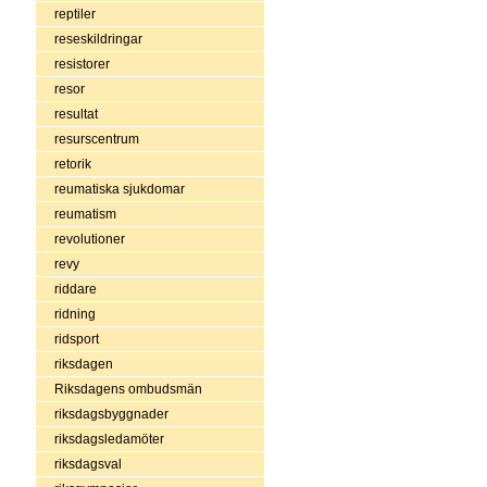
reptiler
reseskildringar
resistorer
resor
resultat
resurscentrum
retorik
reumatiska sjukdomar
reumatism
revolutioner
revy
riddare
ridning
ridsport
riksdagen
Riksdagens ombudsmän
riksdagsbyggnader
riksdagsledamöter
riksdagsval