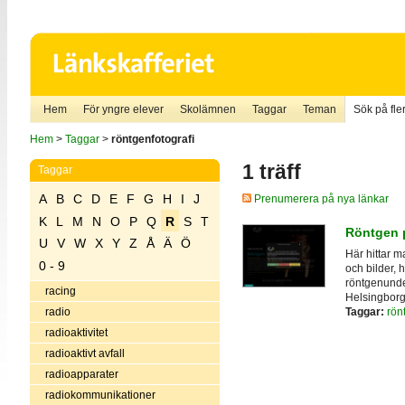
Hem
För yngre elever
Skolämnen
Taggar
Teman
Sök på fler
Hem
>
Taggar
>
röntgenfotografi
1 träff
Taggar
A
B
C
D
E
F
G
H
I
J
Prenumerera på nya länkar
K
L
M
N
O
P
Q
R
S
T
Röntgen p
U
V
W
X
Y
Z
Å
Ä
Ö
Här hittar m
0 - 9
och bilder, h
röntgenunder
racing
Helsingborg
Taggar:
rön
radio
radioaktivitet
radioaktivt avfall
radioapparater
radiokommunikationer