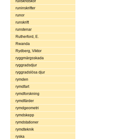
rullskridskor
runinskrifter
runor
runskrift
runstenar
Rutherford, E.
Rwanda
Rydberg, Viktor
ryggmärgsskada
ryggradsdjur
ryggradslösa djur
rymden
rymdfart
rymdforskning
rymdfärder
rymdgeometri
rymdskepp
rymdstationer
rymdteknik
ryska