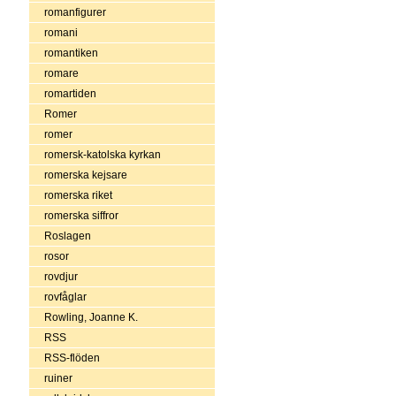
romanfigurer
romani
romantiken
romare
romartiden
Romer
romer
romersk-katolska kyrkan
romerska kejsare
romerska riket
romerska siffror
Roslagen
rosor
rovdjur
rovfåglar
Rowling, Joanne K.
RSS
RSS-flöden
ruiner