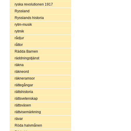
ryska revolutionen 1917
Ryssland
Rysslands historia
rytm-musik
rytmik
rådjur
råttor
Rädda Barnen
räddningstjänst
räkna
räkneord
räkneramsor
rättegångar
rättshistoria
rättsvetenskap
rättsväsen
rättvisemärkning
rävar
Röda halvmånen