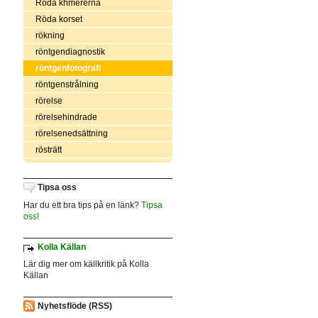
Röda khmererna
Röda korset
rökning
röntgendiagnostik
röntgenfotografi
röntgenstrålning
rörelse
rörelsehindrade
rörelsenedsättning
rösträtt
Tipsa oss
Har du ett bra tips på en länk?
Tipsa
oss!
Kolla Källan
Lär dig mer om källkritik på Kolla
Källan
Nyhetsflöde (RSS)