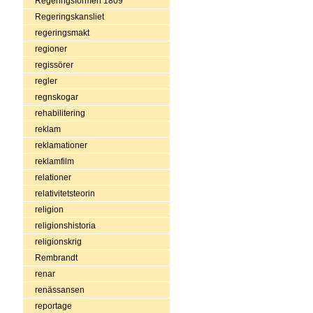
Regeringsformen 1809
Regeringskansliet
regeringsmakt
regioner
regissörer
regler
regnskogar
rehabilitering
reklam
reklamationer
reklamfilm
relationer
relativitetsteorin
religion
religionshistoria
religionskrig
Rembrandt
renar
renässansen
reportage