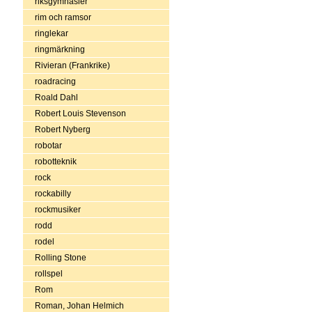
riksgymnasier
rim och ramsor
ringlekar
ringmärkning
Rivieran (Frankrike)
roadracing
Roald Dahl
Robert Louis Stevenson
Robert Nyberg
robotar
robotteknik
rock
rockabilly
rockmusiker
rodd
rodel
Rolling Stone
rollspel
Rom
Roman, Johan Helmich