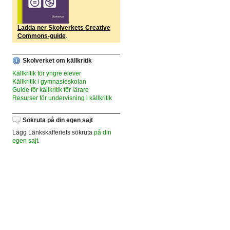
Ladda ner Skolverkets Creative
Commons-guide
.
Skolverket om källkritik
Källkritik för yngre elever
Källkritik i gymnasieskolan
Guide för källkritik för lärare
Resurser för undervisning i källkritik
Sökruta på din egen sajt
Lägg Länkskafferiets sökruta
på din
egen sajt
.