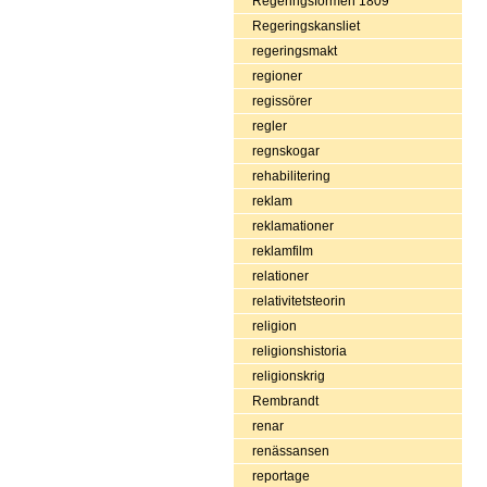
Regeringsformen 1809
Regeringskansliet
regeringsmakt
regioner
regissörer
regler
regnskogar
rehabilitering
reklam
reklamationer
reklamfilm
relationer
relativitetsteorin
religion
religionshistoria
religionskrig
Rembrandt
renar
renässansen
reportage