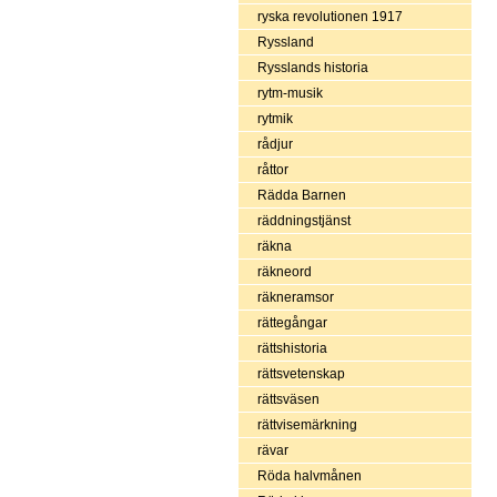
ryska revolutionen 1917
Ryssland
Rysslands historia
rytm-musik
rytmik
rådjur
råttor
Rädda Barnen
räddningstjänst
räkna
räkneord
räkneramsor
rättegångar
rättshistoria
rättsvetenskap
rättsväsen
rättvisemärkning
rävar
Röda halvmånen