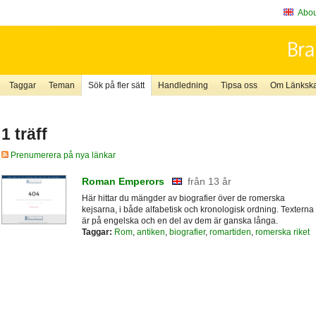
About
Taggar
Teman
Sök på fler sätt
Handledning
Tipsa oss
Om Länkskaf
1 träff
Prenumerera på nya länkar
Roman Emperors
från 13 år
Här hittar du mängder av biografier över de romerska
kejsarna, i både alfabetisk och kronologisk ordning. Texterna
är på engelska och en del av dem är ganska långa.
Taggar:
Rom
,
antiken
,
biografier
,
romartiden
,
romerska riket