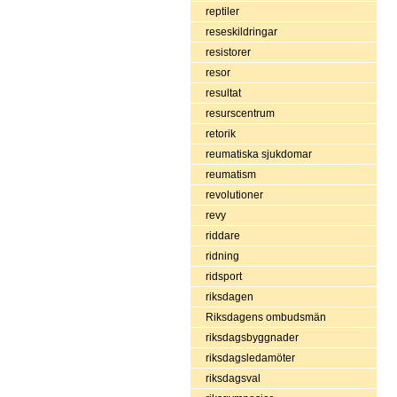
reptiler
reseskildringar
resistorer
resor
resultat
resurscentrum
retorik
reumatiska sjukdomar
reumatism
revolutioner
revy
riddare
ridning
ridsport
riksdagen
Riksdagens ombudsmän
riksdagsbyggnader
riksdagsledamöter
riksdagsval