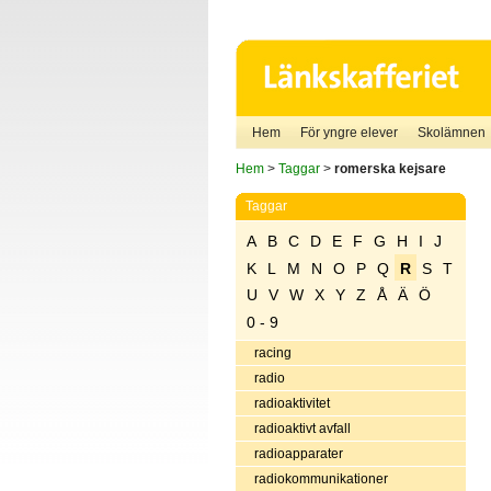
Hem
För yngre elever
Skolämnen
Hem
>
Taggar
>
romerska kejsare
Taggar
A
B
C
D
E
F
G
H
I
J
K
L
M
N
O
P
Q
R
S
T
U
V
W
X
Y
Z
Å
Ä
Ö
0 - 9
racing
radio
radioaktivitet
radioaktivt avfall
radioapparater
radiokommunikationer