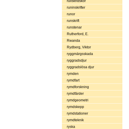
rullskridskor
runinskrifter
runor
runskrift
runstenar
Rutherford, E.
Rwanda
Rydberg, Viktor
ryggmärgsskada
ryggradsdjur
ryggradslösa djur
rymden
rymdfart
rymdforskning
rymdfärder
rymdgeometri
rymdskepp
rymdstationer
rymdteknik
ryska