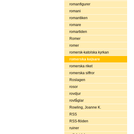
romanfigurer
romani
romantiken
romare
romartiden
Romer
romer
romersk-katolska kyrkan
romerska kejsare
romerska riket
romerska siffror
Roslagen
rosor
rovdjur
rovfåglar
Rowling, Joanne K.
RSS
RSS-flöden
ruiner