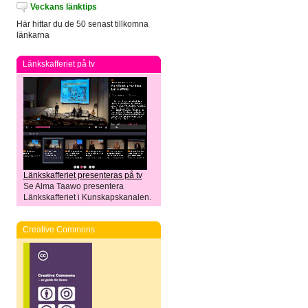
Veckans länktips
Här hittar du de 50 senast tillkomna
länkarna
Länkskafferiet på tv
Länkskafferiet presenteras på tv
Se Alma Taawo presentera
Länkskafferiet i Kunskapskanalen.
Creative Commons