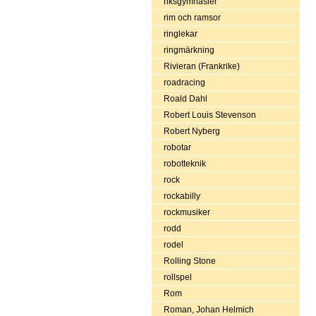
riksgymnasier
rim och ramsor
ringlekar
ringmärkning
Rivieran (Frankrike)
roadracing
Roald Dahl
Robert Louis Stevenson
Robert Nyberg
robotar
robotteknik
rock
rockabilly
rockmusiker
rodd
rodel
Rolling Stone
rollspel
Rom
Roman, Johan Helmich