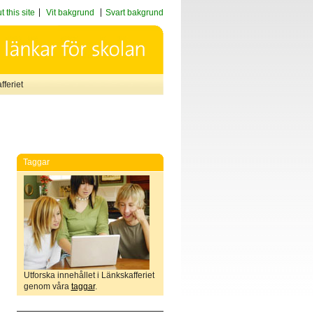
 this site
Vit bakgrund
Svart bakgrund
feriet
Taggar
Utforska innehållet i Länkskafferiet
genom våra
taggar
.