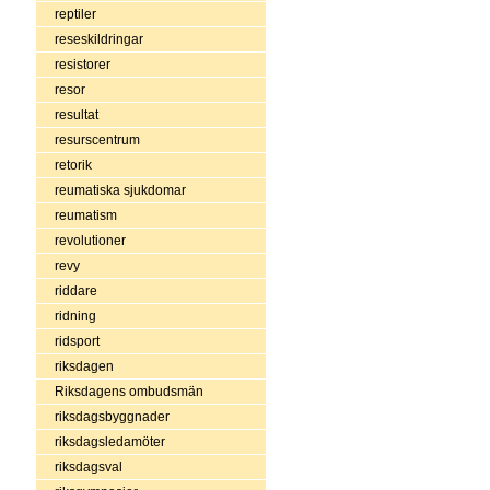
reptiler
reseskildringar
resistorer
resor
resultat
resurscentrum
retorik
reumatiska sjukdomar
reumatism
revolutioner
revy
riddare
ridning
ridsport
riksdagen
Riksdagens ombudsmän
riksdagsbyggnader
riksdagsledamöter
riksdagsval