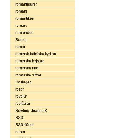
romanfigurer
romani
romantiken
romare
romartiden
Romer
romer
romersk-katolska kyrkan
romerska kejsare
romerska riket
romerska siffror
Roslagen
rosor
rovdjur
rovfåglar
Rowling, Joanne K.
RSS
RSS-flöden
ruiner