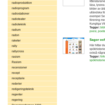
litteraturarv
radioproduktion
läsa, lyssna 
radioprogram
bilder av ä
utländska för
radiostationer
exempel Sel
radioteater
förening me
Kungliga Vi
radioteknik
Taggar:
bibl
radium
poesi
,
poete
radon
Sagor och
raketer
Här hittar d
rally
spökhistorie
rallycross
också några
Taggar:
fol
rasism
spökhistorie
Rasism
recensioner
recept
receptarie
rederier
redigeringsteknik
regenter
regering