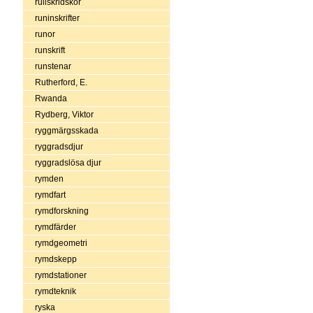
rullskridskor
runinskrifter
runor
runskrift
runstenar
Rutherford, E.
Rwanda
Rydberg, Viktor
ryggmärgsskada
ryggradsdjur
ryggradslösa djur
rymden
rymdfart
rymdforskning
rymdfärder
rymdgeometri
rymdskepp
rymdstationer
rymdteknik
ryska