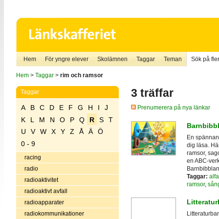
Hem
För yngre elever
Skolämnen
Taggar
Teman
Sök på fler
Hem
>
Taggar
>
rim och ramsor
3 träffar
Taggar
A
B
C
D
E
F
G
H
I
J
Prenumerera på nya länkar
K
L
M
N
O
P
Q
R
S
T
Barnbibb
U
V
W
X
Y
Z
Å
Ä
Ö
En spännande
0 - 9
dig läsa. Hä
ramsor, sago
racing
en ABC-verk
Barnbibblan
radio
Taggar:
alf
radioaktivitet
ramsor
,
sån
radioaktivt avfall
Litteratu
radioapparater
radiokommunikationer
Litteraturba