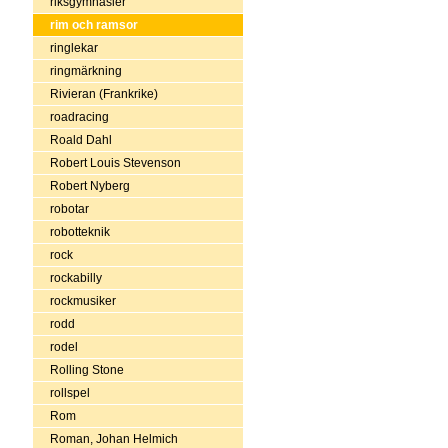
riksgymnasier
rim och ramsor
ringlekar
ringmärkning
Rivieran (Frankrike)
roadracing
Roald Dahl
Robert Louis Stevenson
Robert Nyberg
robotar
robotteknik
rock
rockabilly
rockmusiker
rodd
rodel
Rolling Stone
rollspel
Rom
Roman, Johan Helmich