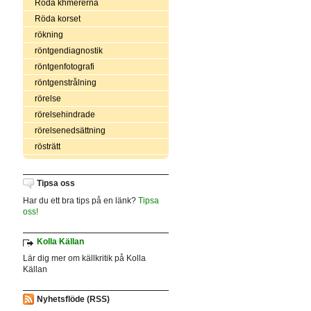
Röda khmererna
Röda korset
rökning
röntgendiagnostik
röntgenfotografi
röntgenstrålning
rörelse
rörelsehindrade
rörelsenedsättning
rösträtt
Tipsa oss
Har du ett bra tips på en länk?
Tipsa
oss!
Kolla Källan
Lär dig mer om källkritik på Kolla
Källan
Nyhetsflöde (RSS)