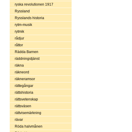
ryska revolutionen 1917
Ryssland
Rysslands historia
rytm-musik
rytmik
rådjur
råttor
Rädda Barnen
räddningstjänst
räkna
räkneord
räkneramsor
rättegångar
rättshistoria
rättsvetenskap
rättsväsen
rättvisemärkning
rävar
Röda halvmånen