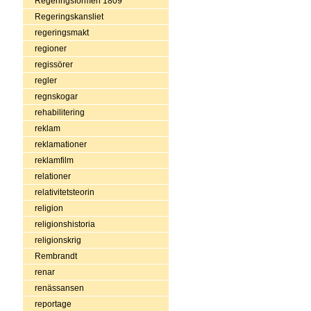
Regeringsformen 1809
Regeringskansliet
regeringsmakt
regioner
regissörer
regler
regnskogar
rehabilitering
reklam
reklamationer
reklamfilm
relationer
relativitetsteorin
religion
religionshistoria
religionskrig
Rembrandt
renar
renässansen
reportage