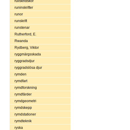
rullskridskor
runinskrifter
runor
runskrift
runstenar
Rutherford, E.
Rwanda
Rydberg, Viktor
ryggmärgsskada
ryggradsdjur
ryggradslösa djur
rymden
rymdfart
rymdforskning
rymdfärder
rymdgeometri
rymdskepp
rymdstationer
rymdteknik
ryska