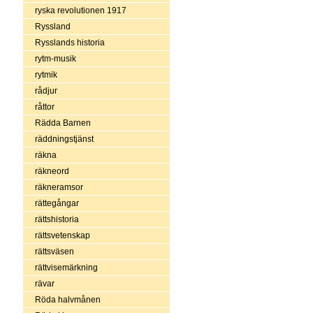
ryska revolutionen 1917
Ryssland
Rysslands historia
rytm-musik
rytmik
rådjur
råttor
Rädda Barnen
räddningstjänst
räkna
räkneord
räkneramsor
rättegångar
rättshistoria
rättsvetenskap
rättsväsen
rättvisemärkning
rävar
Röda halvmånen