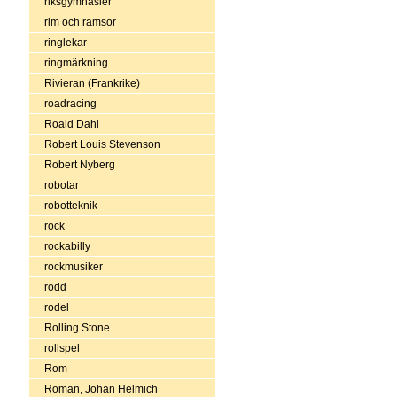
riksgymnasier
rim och ramsor
ringlekar
ringmärkning
Rivieran (Frankrike)
roadracing
Roald Dahl
Robert Louis Stevenson
Robert Nyberg
robotar
robotteknik
rock
rockabilly
rockmusiker
rodd
rodel
Rolling Stone
rollspel
Rom
Roman, Johan Helmich