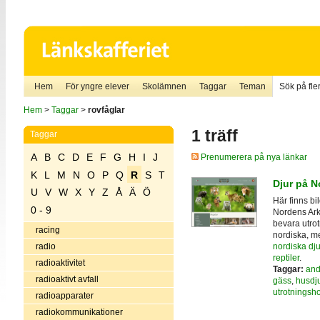
Hem
För yngre elever
Skolämnen
Taggar
Teman
Sök på fler
Hem
>
Taggar
>
rovfåglar
1 träff
Taggar
A
B
C
D
E
F
G
H
I
J
Prenumerera på nya länkar
K
L
M
N
O
P
Q
R
S
T
Djur på N
U
V
W
X
Y
Z
Å
Ä
Ö
Här finns bi
0 - 9
Nordens Ark,
bevara utrot
racing
nordiska, m
nordiska dju
radio
reptiler
.
radioaktivitet
Taggar:
and
radioaktivt avfall
gäss
,
husdju
utrotningsho
radioapparater
radiokommunikationer