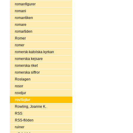
romanfigurer
romani
romantiken
romare
romartiden
Romer
romer
romersk-katolska kyrkan
romerska kejsare
romerska riket
romerska siffror
Roslagen
rosor
rovdjur
rovfåglar
Rowling, Joanne K.
RSS
RSS-flöden
ruiner