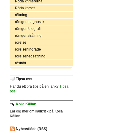
Röda khmererna
Röda korset
rökning
röntgendiagnostik
röntgenfotografi
röntgenstrålning
rörelse
rörelsehindrade
rörelsenedsättning
rösträtt
Tipsa oss
Har du ett bra tips på en länk?
Tipsa
oss!
Kolla Källan
Lär dig mer om källkritik på Kolla
Källan
Nyhetsflöde (RSS)