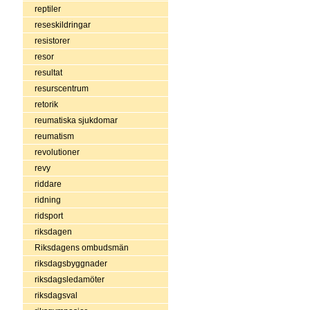
reptiler
reseskildringar
resistorer
resor
resultat
resurscentrum
retorik
reumatiska sjukdomar
reumatism
revolutioner
revy
riddare
ridning
ridsport
riksdagen
Riksdagens ombudsmän
riksdagsbyggnader
riksdagsledamöter
riksdagsval