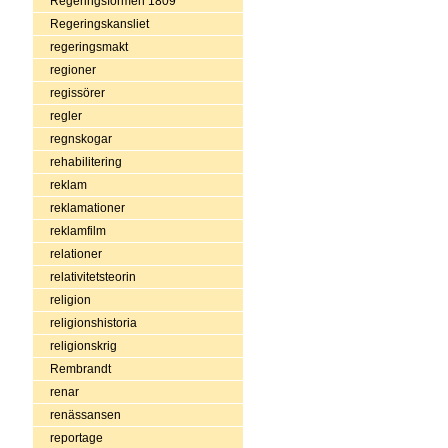
Regeringsformen 1809
Regeringskansliet
regeringsmakt
regioner
regissörer
regler
regnskogar
rehabilitering
reklam
reklamationer
reklamfilm
relationer
relativitetsteorin
religion
religionshistoria
religionskrig
Rembrandt
renar
renässansen
reportage