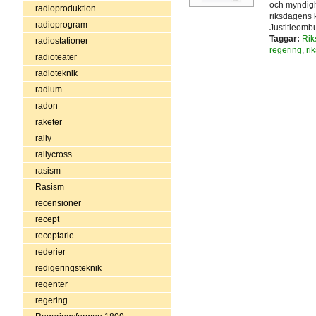
och myndighe
radioproduktion
riksdagens k
radioprogram
Justitieomb
Taggar:
Rik
radiostationer
regering
,
ri
radioteater
radioteknik
radium
radon
raketer
rally
rallycross
rasism
Rasism
recensioner
recept
receptarie
rederier
redigeringsteknik
regenter
regering