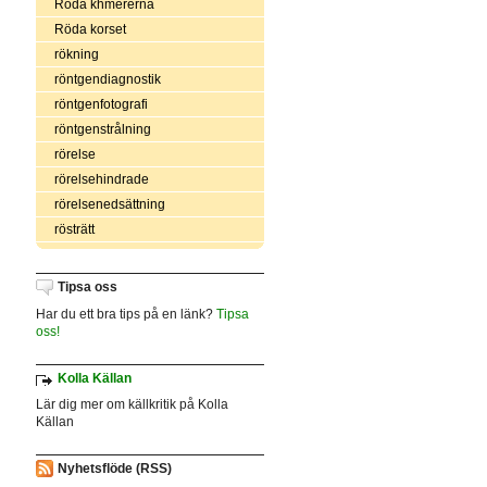
Röda khmererna
Röda korset
rökning
röntgendiagnostik
röntgenfotografi
röntgenstrålning
rörelse
rörelsehindrade
rörelsenedsättning
rösträtt
Tipsa oss
Har du ett bra tips på en länk?
Tipsa
oss!
Kolla Källan
Lär dig mer om källkritik på Kolla
Källan
Nyhetsflöde (RSS)