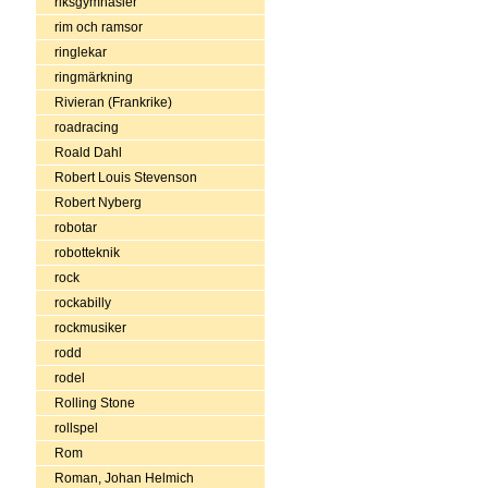
riksgymnasier
rim och ramsor
ringlekar
ringmärkning
Rivieran (Frankrike)
roadracing
Roald Dahl
Robert Louis Stevenson
Robert Nyberg
robotar
robotteknik
rock
rockabilly
rockmusiker
rodd
rodel
Rolling Stone
rollspel
Rom
Roman, Johan Helmich