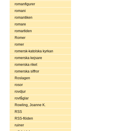
romanfigurer
romani
romantiken
romare
romartiden
Romer
romer
romersk-katolska kyrkan
romerska kejsare
romerska riket
romerska siffror
Roslagen
rosor
rovdjur
rovfåglar
Rowling, Joanne K.
RSS
RSS-flöden
ruiner