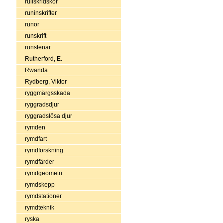
rullskridskor
runinskrifter
runor
runskrift
runstenar
Rutherford, E.
Rwanda
Rydberg, Viktor
ryggmärgsskada
ryggradsdjur
ryggradslösa djur
rymden
rymdfart
rymdforskning
rymdfärder
rymdgeometri
rymdskepp
rymdstationer
rymdteknik
ryska