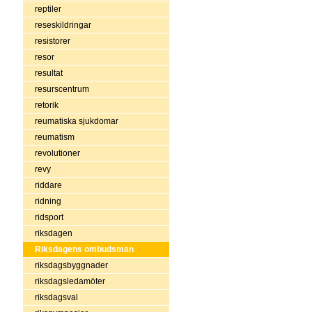
reptiler
reseskildringar
resistorer
resor
resultat
resurscentrum
retorik
reumatiska sjukdomar
reumatism
revolutioner
revy
riddare
ridning
ridsport
riksdagen
Riksdagens ombudsmän
riksdagsbyggnader
riksdagsledamöter
riksdagsval