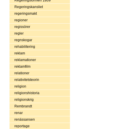
Regeringsformen 1809
Regeringskansliet
regeringsmakt
regioner
regissörer
regler
regnskogar
rehabilitering
reklam
reklamationer
reklamfilm
relationer
relativitetsteorin
religion
religionshistoria
religionskrig
Rembrandt
renar
renässansen
reportage