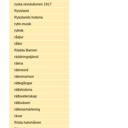
ryska revolutionen 1917
Ryssland
Rysslands historia
rytm-musik
rytmik
rådjur
råttor
Rädda Barnen
räddningstjänst
räkna
räkneord
räkneramsor
rättegångar
rättshistoria
rättsvetenskap
rättsväsen
rättvisemärkning
rävar
Röda halvmånen