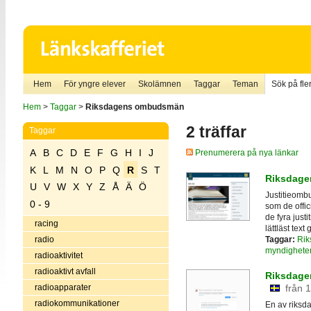
Hem
För yngre elever
Skolämnen
Taggar
Teman
Sök på fler
Hem
>
Taggar
>
Riksdagens ombudsmän
2 träffar
Taggar
A
B
C
D
E
F
G
H
I
J
Prenumerera på nya länkar
K
L
M
N
O
P
Q
R
S
T
Riksdag
U
V
W
X
Y
Z
Å
Ä
Ö
Justitieom
0 - 9
som de offic
de fyra just
racing
lättläst text
Taggar:
Rik
radio
myndighete
radioaktivitet
radioaktivt avfall
Riksdagen
radioapparater
från 
radiokommunikationer
En av riksda