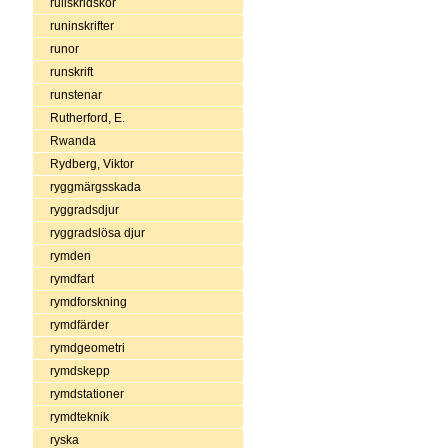
rullskridskor
runinskrifter
runor
runskrift
runstenar
Rutherford, E.
Rwanda
Rydberg, Viktor
ryggmärgsskada
ryggradsdjur
ryggradslösa djur
rymden
rymdfart
rymdforskning
rymdfärder
rymdgeometri
rymdskepp
rymdstationer
rymdteknik
ryska