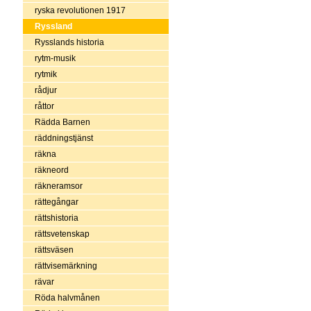
ryska revolutionen 1917
Ryssland
Rysslands historia
rytm-musik
rytmik
rådjur
råttor
Rädda Barnen
räddningstjänst
räkna
räkneord
räkneramsor
rättegångar
rättshistoria
rättsvetenskap
rättsväsen
rättvisemärkning
rävar
Röda halvmånen