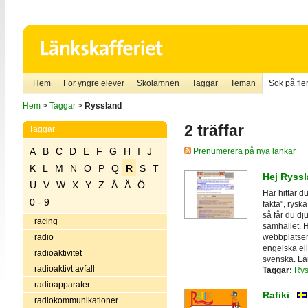
Hem
För yngre elever
Skolämnen
Taggar
Teman
Sök på fler
Hem
>
Taggar
>
Ryssland
2 träffar
Taggar
A
B
C
D
E
F
G
H
I
J
Prenumerera på nya länkar
K
L
M
N
O
P
Q
R
S
T
Hej Ryssl
U
V
W
X
Y
Z
Å
Ä
Ö
Här hittar d
0 - 9
fakta", rysk
så får du dj
racing
samhället. H
webbplatser
radio
engelska el
radioaktivitet
svenska. Lä
radioaktivt avfall
Taggar:
Rys
radioapparater
Rafiki
radiokommunikationer