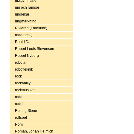
riksgymnasier
rim och ramsor
ringlekar
ringmärkning
Rivieran (Frankrike)
roadracing
Roald Dahl
Robert Louis Stevenson
Robert Nyberg
robotar
robotteknik
rock
rockabilly
rockmusiker
rodd
rodel
Rolling Stone
rollspel
Rom
Roman, Johan Helmich