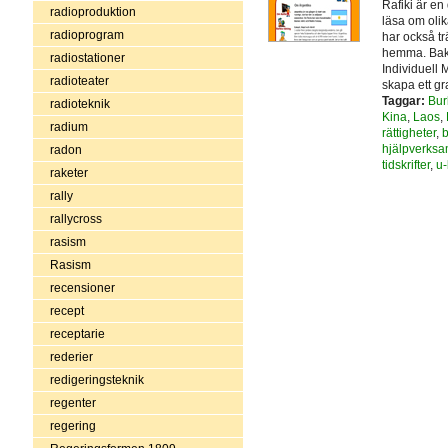
Rafiki är e
radioproduktion
läsa om olik
radioprogram
har också tr
hemma. Bako
radiostationer
Individuell 
radioteater
skapa ett gr
Taggar:
Bur
radioteknik
Kina
,
Laos
,
radium
rättigheter
,
b
hjälpverksa
radon
tidskrifter
,
u-
raketer
rally
rallycross
rasism
Rasism
recensioner
recept
receptarie
rederier
redigeringsteknik
regenter
regering