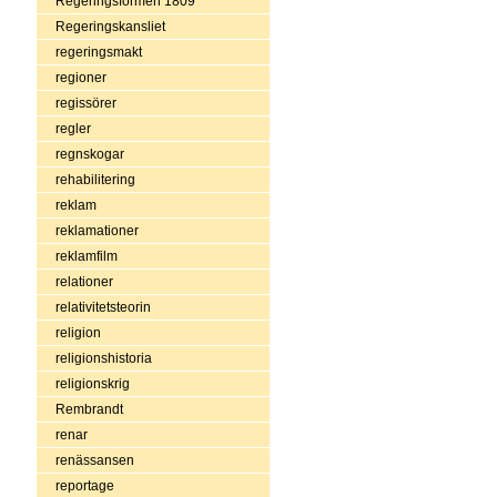
Regeringsformen 1809
Regeringskansliet
regeringsmakt
regioner
regissörer
regler
regnskogar
rehabilitering
reklam
reklamationer
reklamfilm
relationer
relativitetsteorin
religion
religionshistoria
religionskrig
Rembrandt
renar
renässansen
reportage