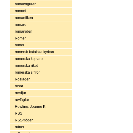
romanfigurer
romani
romantiken
romare
romartiden
Romer
romer
romersk-katolska kyrkan
romerska kejsare
romerska riket
romerska siffror
Roslagen
rosor
rovdjur
rovfåglar
Rowling, Joanne K.
RSS
RSS-flöden
ruiner