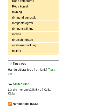
Röda khmererna
Röda korset
rökning
röntgendiagnostik
röntgenfotografi
röntgenstrålning
rörelse
rörelsehindrade
rörelsenedsättning
rösträtt
Tipsa oss
Har du ett bra tips på en länk?
Tipsa
oss!
Kolla Källan
Lär dig mer om källkritik på Kolla
Källan
Nyhetsflöde (RSS)