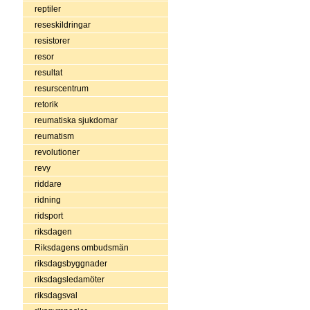
reptiler
reseskildringar
resistorer
resor
resultat
resurscentrum
retorik
reumatiska sjukdomar
reumatism
revolutioner
revy
riddare
ridning
ridsport
riksdagen
Riksdagens ombudsmän
riksdagsbyggnader
riksdagsledamöter
riksdagsval