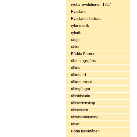
ryska revolutionen 1917
Ryssland
Rysslands historia
rytm-musik
rytmik
rådjur
råttor
Rädda Barnen
räddningstjänst
räkna
räkneord
räkneramsor
rättegångar
rättshistoria
rättsvetenskap
rättsväsen
rättvisemärkning
rävar
Röda halvmånen