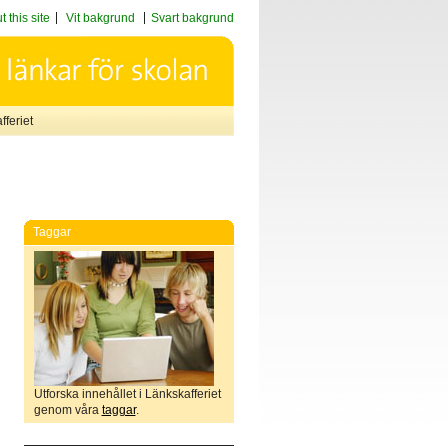
 this site
Vit bakgrund
Svart bakgrund
feriet
Taggar
Utforska innehållet i Länkskafferiet
genom våra
taggar
.