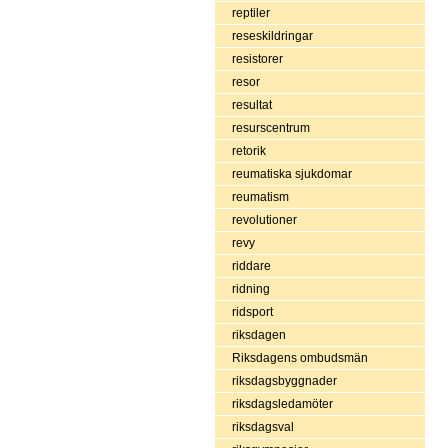
reptiler
reseskildringar
resistorer
resor
resultat
resurscentrum
retorik
reumatiska sjukdomar
reumatism
revolutioner
revy
riddare
ridning
ridsport
riksdagen
Riksdagens ombudsmän
riksdagsbyggnader
riksdagsledamöter
riksdagsval