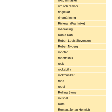
riksgymnasier
rim och ramsor
ringlekar
ringmärkning
Rivieran (Frankrike)
roadracing
Roald Dahl
Robert Louis Stevenson
Robert Nyberg
robotar
robotteknik
rock
rockabilly
rockmusiker
rodd
rodel
Rolling Stone
rollspel
Rom
Roman, Johan Helmich