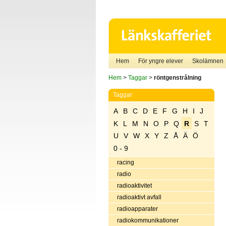
Hem
För yngre elever
Skolämnen
Hem
>
Taggar
>
röntgenstrålning
Taggar
A
B
C
D
E
F
G
H
I
J
K
L
M
N
O
P
Q
R
S
T
U
V
W
X
Y
Z
Å
Ä
Ö
0 - 9
racing
radio
radioaktivitet
radioaktivt avfall
radioapparater
radiokommunikationer