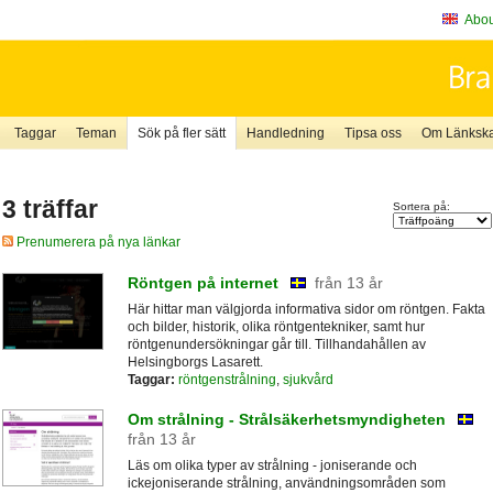
About
Taggar
Teman
Sök på fler sätt
Handledning
Tipsa oss
Om Länkskaf
3 träffar
Sortera på:
Prenumerera på nya länkar
Röntgen på internet
från 13 år
Här hittar man välgjorda informativa sidor om röntgen. Fakta
och bilder, historik, olika röntgentekniker, samt hur
röntgenundersökningar går till. Tillhandahållen av
Helsingborgs Lasarett.
Taggar:
röntgenstrålning
,
sjukvård
Om strålning - Strålsäkerhetsmyndigheten
från 13 år
Läs om olika typer av strålning - joniserande och
ickejoniserande strålning, användningsområden som