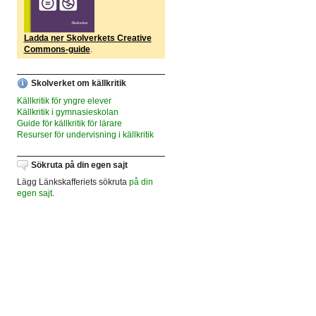
Ladda ner Skolverkets Creative
Commons-guide
.
Skolverket om källkritik
Källkritik för yngre elever
Källkritik i gymnasieskolan
Guide för källkritik för lärare
Resurser för undervisning i källkritik
Sökruta på din egen sajt
Lägg Länkskafferiets sökruta
på din
egen sajt
.