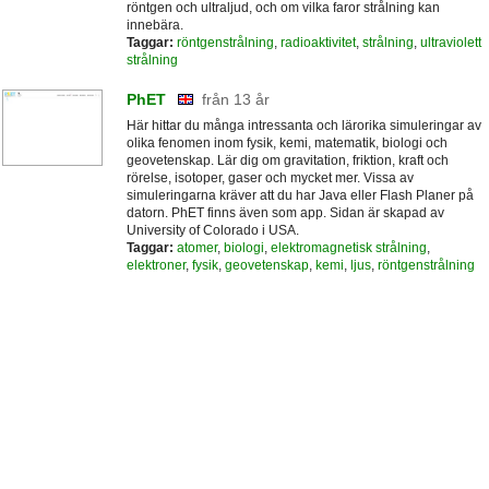
röntgen och ultraljud, och om vilka faror strålning kan
innebära.
Taggar:
röntgenstrålning
,
radioaktivitet
,
strålning
,
ultraviolett
strålning
PhET
från 13 år
Här hittar du många intressanta och lärorika simuleringar av
olika fenomen inom fysik, kemi, matematik, biologi och
geovetenskap. Lär dig om gravitation, friktion, kraft och
rörelse, isotoper, gaser och mycket mer. Vissa av
simuleringarna kräver att du har Java eller Flash Planer på
datorn. PhET finns även som app. Sidan är skapad av
University of Colorado i USA.
Taggar:
atomer
,
biologi
,
elektromagnetisk strålning
,
elektroner
,
fysik
,
geovetenskap
,
kemi
,
ljus
,
röntgenstrålning