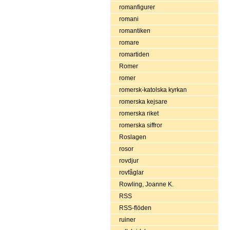
romanfigurer
romani
romantiken
romare
romartiden
Romer
romer
romersk-katolska kyrkan
romerska kejsare
romerska riket
romerska siffror
Roslagen
rosor
rovdjur
rovfåglar
Rowling, Joanne K.
RSS
RSS-flöden
ruiner