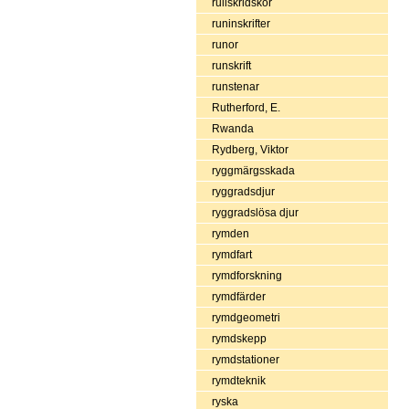
rullskridskor
runinskrifter
runor
runskrift
runstenar
Rutherford, E.
Rwanda
Rydberg, Viktor
ryggmärgsskada
ryggradsdjur
ryggradslösa djur
rymden
rymdfart
rymdforskning
rymdfärder
rymdgeometri
rymdskepp
rymdstationer
rymdteknik
ryska