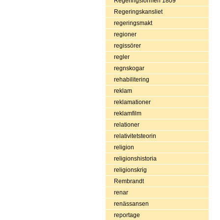
Regeringsformen 1809
Regeringskansliet
regeringsmakt
regioner
regissörer
regler
regnskogar
rehabilitering
reklam
reklamationer
reklamfilm
relationer
relativitetsteorin
religion
religionshistoria
religionskrig
Rembrandt
renar
renässansen
reportage