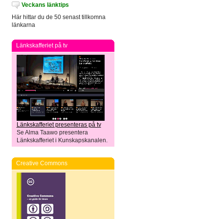
Veckans länktips
Här hittar du de 50 senast tillkomna
länkarna
Länkskafferiet på tv
Länkskafferiet presenteras på tv
Se Alma Taawo presentera
Länkskafferiet i Kunskapskanalen.
Creative Commons