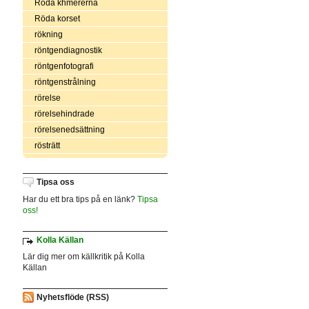
Röda khmererna
Röda korset
rökning
röntgendiagnostik
röntgenfotografi
röntgenstrålning
rörelse
rörelsehindrade
rörelsenedsättning
rösträtt
Tipsa oss
Har du ett bra tips på en länk?
Tipsa
oss!
Kolla Källan
Lär dig mer om källkritik på Kolla
Källan
Nyhetsflöde (RSS)