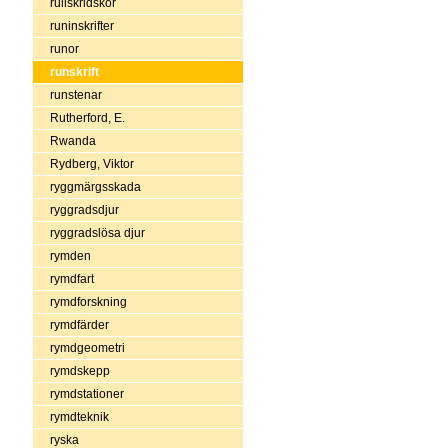
rullskridskor
runinskrifter
runor
runskrift
runstenar
Rutherford, E.
Rwanda
Rydberg, Viktor
ryggmärgsskada
ryggradsdjur
ryggradslösa djur
rymden
rymdfart
rymdforskning
rymdfärder
rymdgeometri
rymdskepp
rymdstationer
rymdteknik
ryska