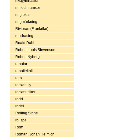
riksgymnasier
rim och ramsor
ringlekar
ringmärkning
Rivieran (Frankrike)
roadracing
Roald Dahl
Robert Louis Stevenson
Robert Nyberg
robotar
robotteknik
rock
rockabilly
rockmusiker
rodd
rodel
Rolling Stone
rollspel
Rom
Roman, Johan Helmich