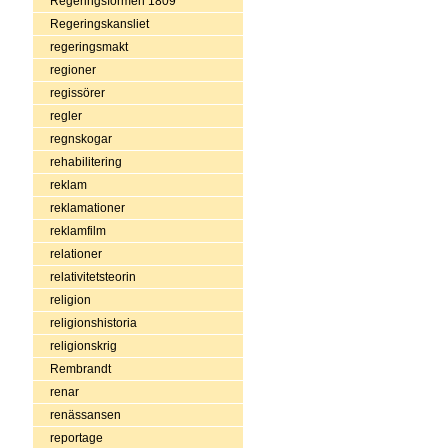
Regeringsformen 1809
Regeringskansliet
regeringsmakt
regioner
regissörer
regler
regnskogar
rehabilitering
reklam
reklamationer
reklamfilm
relationer
relativitetsteorin
religion
religionshistoria
religionskrig
Rembrandt
renar
renässansen
reportage