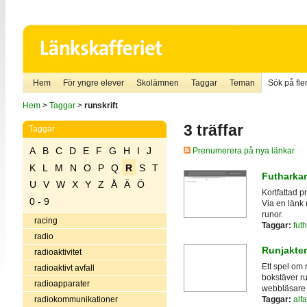
Hem
För yngre elever
Skolämnen
Taggar
Teman
Sök på fler
Hem
>
Taggar
>
runskrift
3 träffar
Taggar
A
B
C
D
E
F
G
H
I
J
Prenumerera på nya länkar
K
L
M
N
O
P
Q
R
S
T
Futharka
U
V
W
X
Y
Z
Å
Ä
Ö
Kortfattad p
0 - 9
Via en länk 
runor.
racing
Taggar:
fut
radio
Runjakten
radioaktivitet
Ett spel om 
radioaktivt avfall
bokstäver ru
radioapparater
webbläsare f
radiokommunikationer
Taggar:
alf