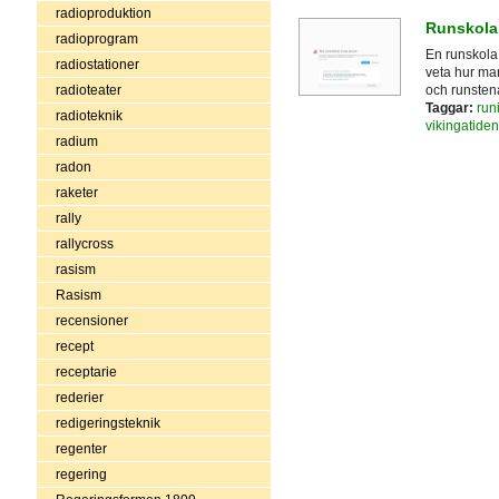
radioproduktion
Runskola
radioprogram
En runskola 
radiostationer
veta hur man
radioteater
och runstena
Taggar:
runi
radioteknik
vikingatiden
radium
radon
raketer
rally
rallycross
rasism
Rasism
recensioner
recept
receptarie
rederier
redigeringsteknik
regenter
regering