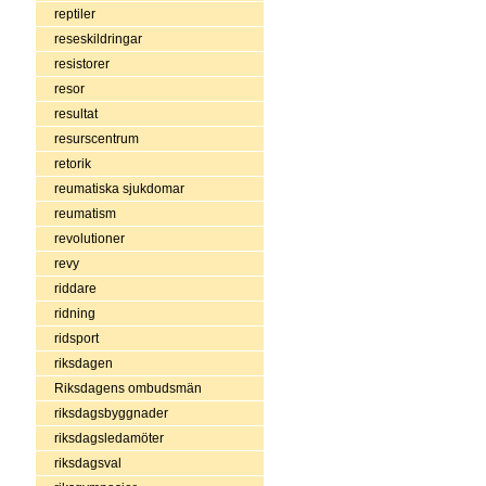
reptiler
reseskildringar
resistorer
resor
resultat
resurscentrum
retorik
reumatiska sjukdomar
reumatism
revolutioner
revy
riddare
ridning
ridsport
riksdagen
Riksdagens ombudsmän
riksdagsbyggnader
riksdagsledamöter
riksdagsval