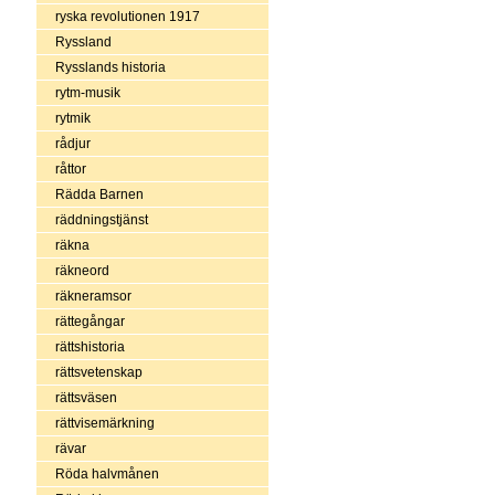
ryska revolutionen 1917
Ryssland
Rysslands historia
rytm-musik
rytmik
rådjur
råttor
Rädda Barnen
räddningstjänst
räkna
räkneord
räkneramsor
rättegångar
rättshistoria
rättsvetenskap
rättsväsen
rättvisemärkning
rävar
Röda halvmånen