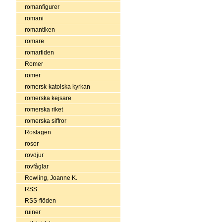
romanfigurer
romani
romantiken
romare
romartiden
Romer
romer
romersk-katolska kyrkan
romerska kejsare
romerska riket
romerska siffror
Roslagen
rosor
rovdjur
rovfåglar
Rowling, Joanne K.
RSS
RSS-flöden
ruiner