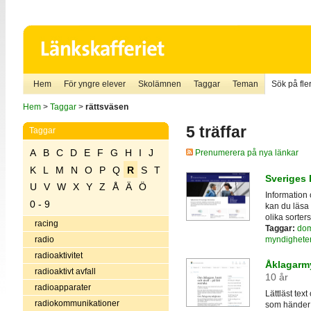
Hem
För yngre elever
Skolämnen
Taggar
Teman
Sök på fler
Hem
>
Taggar
>
rättsväsen
5 träffar
Taggar
A
B
C
D
E
F
G
H
I
J
Prenumerera på nya länkar
K
L
M
N
O
P
Q
R
S
T
Sveriges 
U
V
W
X
Y
Z
Å
Ä
Ö
Information
0 - 9
kan du läsa 
olika sorters
racing
Taggar:
dom
myndighete
radio
radioaktivitet
Åklagarmy
radioaktivt avfall
10 år
radioapparater
Lättläst tex
radiokommunikationer
som händer 