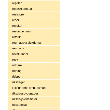
reptiler
reseskildringar
resistorer
resor
resultat
resurscentrum
retorik
reumatiska sjukdomar
reumatism
revolutioner
revy
riddare
ridning
ridsport
riksdagen
Riksdagens ombudsmän
riksdagsbyggnader
riksdagsledamöter
riksdagsval