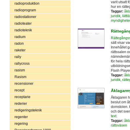
varit utsatt 
radioproduktion
hur en rätte
radioprogram
Taggar:
åkl
juridik
,
lättlä
radiostationer
myndighete
radioteater
radioteknik
Rättegån
radium
Rättegångs
sätt visar v
radon
Innehållet g
raketer
rättssalen o
nämndemän, 
rally
för hela rät
rallycross
utbildningsm
rasism
Flash Player 
Taggar:
åkl
Rasism
juridik
,
rätt
recensioner
Åklagarm
recept
receptarie
Åklagaren har
beslut om åt
rederier
domstolen. 
redigeringsteknik
och det sve
text
.
regenter
Taggar:
åkl
regering
rättsväsen