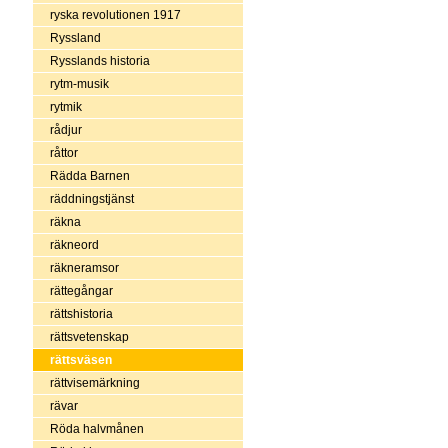
ryska revolutionen 1917
Ryssland
Rysslands historia
rytm-musik
rytmik
rådjur
råttor
Rädda Barnen
räddningstjänst
räkna
räkneord
räkneramsor
rättegångar
rättshistoria
rättsvetenskap
rättsväsen
rättvisemärkning
rävar
Röda halvmånen