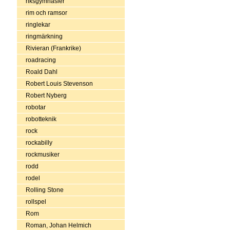
riksgymnasier
rim och ramsor
ringlekar
ringmärkning
Rivieran (Frankrike)
roadracing
Roald Dahl
Robert Louis Stevenson
Robert Nyberg
robotar
robotteknik
rock
rockabilly
rockmusiker
rodd
rodel
Rolling Stone
rollspel
Rom
Roman, Johan Helmich