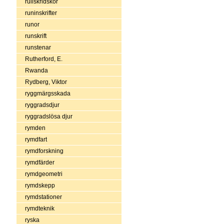
rullskridskor
runinskrifter
runor
runskrift
runstenar
Rutherford, E.
Rwanda
Rydberg, Viktor
ryggmärgsskada
ryggradsdjur
ryggradslösa djur
rymden
rymdfart
rymdforskning
rymdfärder
rymdgeometri
rymdskepp
rymdstationer
rymdteknik
ryska