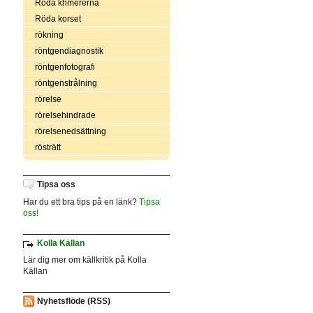
Röda khmererna
Röda korset
rökning
röntgendiagnostik
röntgenfotografi
röntgenstrålning
rörelse
rörelsehindrade
rörelsenedsättning
rösträtt
Tipsa oss
Har du ett bra tips på en länk?
Tipsa
oss!
Kolla Källan
Lär dig mer om källkritik på Kolla
Källan
Nyhetsflöde (RSS)