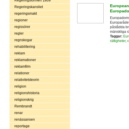
Regeringsformen 1809
European 
Regeringskansliet
Europado
regeringsmakt
Europadomst
regioner
Europarådet
regissörer
påstådda br
mänskliga rä
regler
Taggar:
Eur
regnskogar
rättigheter
,
r
rehabilitering
reklam
reklamationer
reklamfilm
relationer
relativitetsteorin
religion
religionshistoria
religionskrig
Rembrandt
renar
renässansen
reportage