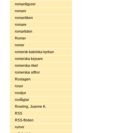
romanfigurer
romani
romantiken
romare
romartiden
Romer
romer
romersk-katolska kyrkan
romerska kejsare
romerska riket
romerska siffror
Roslagen
rosor
rovdjur
rovfåglar
Rowling, Joanne K.
RSS
RSS-flöden
ruiner