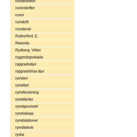
rullskridskor
runinskrifter
runor
runskrift
runstenar
Rutherford, E.
Rwanda
Rydberg, Viktor
ryggmärgsskada
ryggradsdjur
ryggradslösa djur
rymden
rymdfart
rymdforskning
rymdfärder
rymdgeometri
rymdskepp
rymdstationer
rymdteknik
ryska