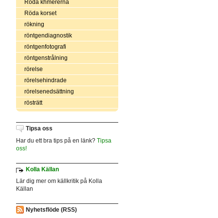
Röda khmererna
Röda korset
rökning
röntgendiagnostik
röntgenfotografi
röntgenstrålning
rörelse
rörelsehindrade
rörelsenedsättning
rösträtt
Tipsa oss
Har du ett bra tips på en länk?
Tipsa
oss!
Kolla Källan
Lär dig mer om källkritik på Kolla
Källan
Nyhetsflöde (RSS)