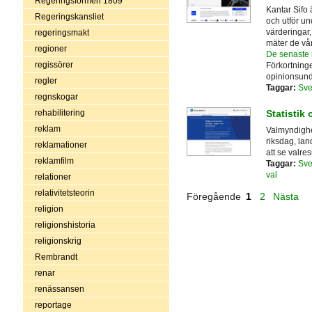
Regeringsformen 1809
Kantar Sifo 
Regeringskansliet
och utför un
värderingar,
regeringsmakt
mäter de vå
regioner
De senaste
regissörer
Förkortningen
opinionsund
regler
Taggar:
Sve
regnskogar
Statistik 
rehabilitering
reklam
Valmyndighet
riksdag, la
reklamationer
att se valre
reklamfilm
Taggar:
Sve
val
relationer
relativitetsteorin
Föregående
1
2
Nästa
religion
religionshistoria
religionskrig
Rembrandt
renar
renässansen
reportage