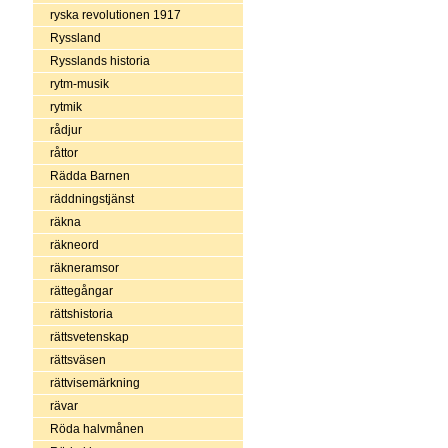
ryska revolutionen 1917
Ryssland
Rysslands historia
rytm-musik
rytmik
rådjur
råttor
Rädda Barnen
räddningstjänst
räkna
räkneord
räkneramsor
rättegångar
rättshistoria
rättsvetenskap
rättsväsen
rättvisemärkning
rävar
Röda halvmånen