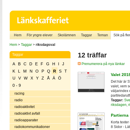
Hem
För yngre elever
Skolämnen
Taggar
Teman
Sök på fler
Hem
>
Taggar
>
riksdagsval
12 träffar
Taggar
A
B
C
D
E
F
G
H
I
J
Prenumerera på nya länkar
K
L
M
N
O
P
Q
R
S
T
Valet 201
U
V
W
X
Y
Z
Å
Ä
Ö
Det här är 
0 - 9
valet, vem so
väljarindex
racing
partiledarut
Taggar:
Sve
radio
riksdagen
,
r
radioaktivitet
radioaktivt avfall
Partierna 
radioapparater
Korta texter
radiokommunikationer
8 Sidor - Lä