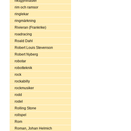
riksgymnasier
rim och ramsor
ringlekar
ringmärkning
Rivieran (Frankrike)
roadracing
Roald Dahl
Robert Louis Stevenson
Robert Nyberg
robotar
robotteknik
rock
rockabilly
rockmusiker
rodd
rodel
Rolling Stone
rollspel
Rom
Roman, Johan Helmich