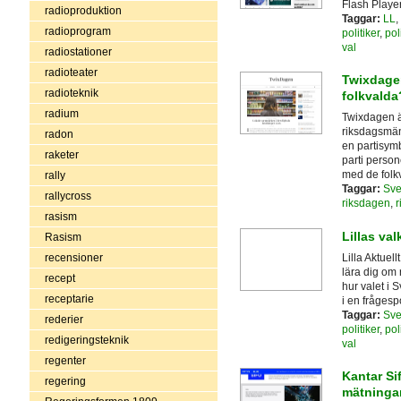
Flash Playe
radioproduktion
Taggar:
LL
,
radioprogram
politiker
,
pol
val
radiostationer
radioteater
Twixdagen
radioteknik
folkvalda
radium
Twixdagen är
riksdagsmän 
radon
en partisymb
raketer
parti person
med de folkv
rally
Taggar:
Sve
rallycross
riksdagen
,
r
rasism
Lillas valk
Rasism
Lilla Aktuell
recensioner
lära dig om 
recept
hur valet i 
receptarie
i en frågesp
Taggar:
Sve
rederier
politiker
,
pol
redigeringsteknik
val
regenter
Kantar Si
regering
mätninga