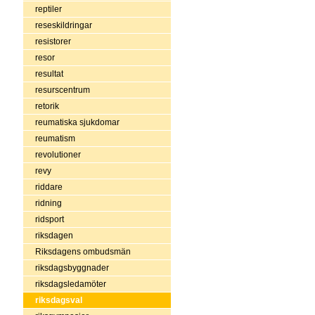
reptiler
reseskildringar
resistorer
resor
resultat
resurscentrum
retorik
reumatiska sjukdomar
reumatism
revolutioner
revy
riddare
ridning
ridsport
riksdagen
Riksdagens ombudsmän
riksdagsbyggnader
riksdagsledamöter
riksdagsval