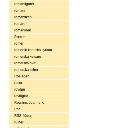
romanfigurer
romani
romantiken
romare
romartiden
Romer
romer
romersk-katolska kyrkan
romerska kejsare
romerska riket
romerska siffror
Roslagen
rosor
rovdjur
rovfåglar
Rowling, Joanne K.
RSS
RSS-flöden
ruiner