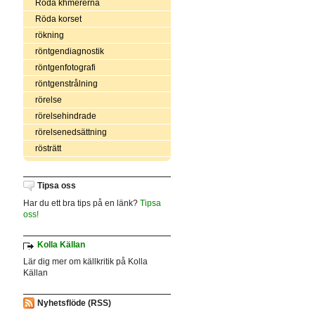
Röda khmererna
Röda korset
rökning
röntgendiagnostik
röntgenfotografi
röntgenstrålning
rörelse
rörelsehindrade
rörelsenedsättning
rösträtt
Tipsa oss
Har du ett bra tips på en länk?
Tipsa
oss!
Kolla Källan
Lär dig mer om källkritik på Kolla
Källan
Nyhetsflöde (RSS)