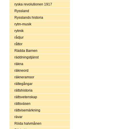
ryska revolutionen 1917
Ryssland
Rysslands historia
rytm-musik
rytmik
rådjur
råttor
Rädda Barnen
räddningstjänst
räkna
räkneord
räkneramsor
rättegångar
rättshistoria
rättsvetenskap
rättsväsen
rättvisemärkning
rävar
Röda halvmånen