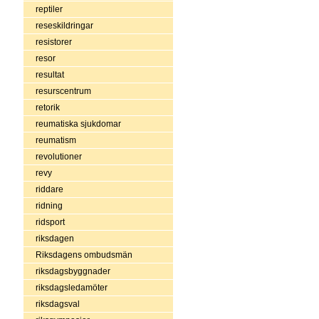
reptiler
reseskildringar
resistorer
resor
resultat
resurscentrum
retorik
reumatiska sjukdomar
reumatism
revolutioner
revy
riddare
ridning
ridsport
riksdagen
Riksdagens ombudsmän
riksdagsbyggnader
riksdagsledamöter
riksdagsval