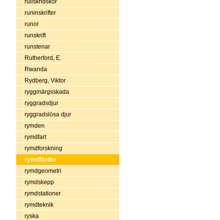
rullskridskor
runinskrifter
runor
runskrift
runstenar
Rutherford, E.
Rwanda
Rydberg, Viktor
ryggmärgsskada
ryggradsdjur
ryggradslösa djur
rymden
rymdfart
rymdforskning
rymdfärder
rymdgeometri
rymdskepp
rymdstationer
rymdteknik
ryska