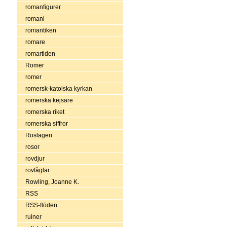
romanfigurer
romani
romantiken
romare
romartiden
Romer
romer
romersk-katolska kyrkan
romerska kejsare
romerska riket
romerska siffror
Roslagen
rosor
rovdjur
rovfåglar
Rowling, Joanne K.
RSS
RSS-flöden
ruiner