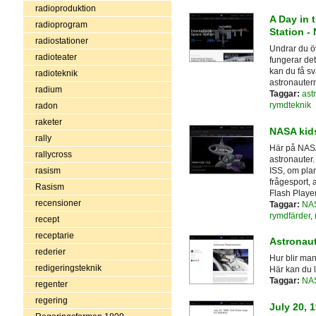
radioproduktion
A Day in 
radioprogram
Station -
radiostationer
Undrar du ö
radioteater
fungerar det
kan du få sv
radioteknik
astronautern
radium
Taggar:
ast
rymdteknik
radon
raketer
NASA kids
rally
Här på NASA
rallycross
astronauter.
ISS, om pla
rasism
frågesport, 
Rasism
Flash Player
recensioner
Taggar:
NA
rymdfärder
,
recept
receptarie
Astronaut
rederier
Hur blir man
redigeringsteknik
Här kan du 
Taggar:
NA
regenter
regering
July 20, 