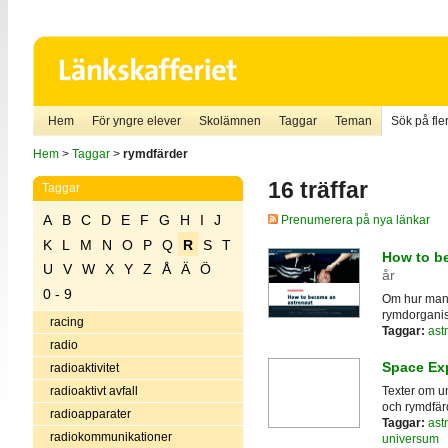
Hem
För yngre elever
Skolämnen
Taggar
Teman
Sök på fler
Hem
>
Taggar
>
rymdfärder
16 träffar
Taggar
A
B
C
D
E
F
G
H
I
J
Prenumerera på nya länkar
K
L
M
N
O
P
Q
R
S
T
How to b
U
V
W
X
Y
Z
Å
Ä
Ö
år
0 - 9
Om hur man 
rymdorganisa
racing
Taggar:
ast
radio
Space Exp
radioaktivitet
radioaktivt avfall
Texter om un
och rymdfär
radioapparater
Taggar:
ast
radiokommunikationer
universum