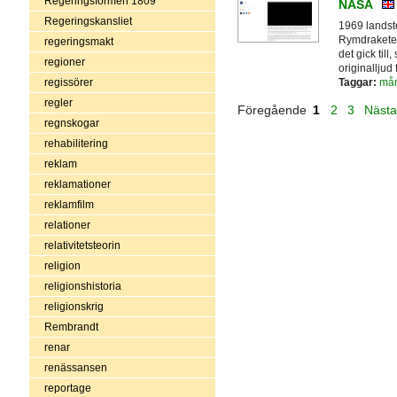
Regeringsformen 1809
NASA
Regeringskansliet
1969 landst
Rymdraketen
regeringsmakt
det gick till
regioner
originalljud
Taggar:
må
regissörer
regler
Föregående
1
2
3
Näst
regnskogar
rehabilitering
reklam
reklamationer
reklamfilm
relationer
relativitetsteorin
religion
religionshistoria
religionskrig
Rembrandt
renar
renässansen
reportage