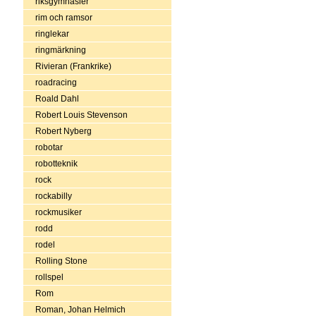
riksgymnasier
rim och ramsor
ringlekar
ringmärkning
Rivieran (Frankrike)
roadracing
Roald Dahl
Robert Louis Stevenson
Robert Nyberg
robotar
robotteknik
rock
rockabilly
rockmusiker
rodd
rodel
Rolling Stone
rollspel
Rom
Roman, Johan Helmich