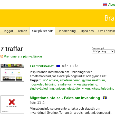
About
Taggar
Teman
Sök på fler sätt
Handledning
Tipsa oss
Om Länkskaf
7 träffar
Sortera på:
Prenumerera på nya länkar
Framtidsvalet
från 13 år
Inspirerande information om utbildningar och
arbetsmarknad, för elever på högstadiet och gymnasiet.
Taggar:
SYV
,
arbete
,
arbetsmarknad
,
gymnasieskolan
,
högskoleutbildning
,
studie- och yrkesvägledning
,
studievägledning
,
universitetsstudier
,
yrken
,
yrkesvägledning
Migrationsinfo.se - Fakta om invandring
från 13 år
Migrationsinfo.se presenterar fakta och statistik om
invandring i Sverige. Teman är: arbetsmarknad, demografi,