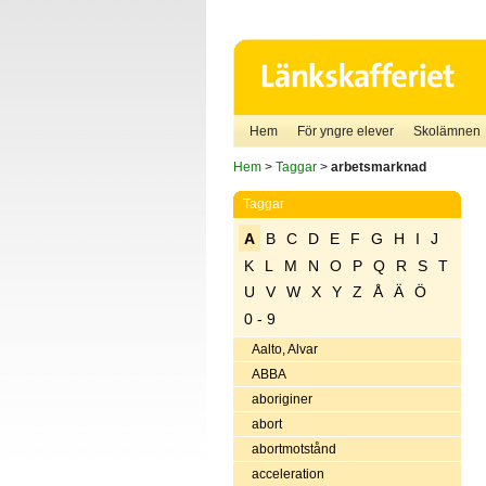
Hem
För yngre elever
Skolämnen
Hem
>
Taggar
>
arbetsmarknad
Taggar
A
B
C
D
E
F
G
H
I
J
K
L
M
N
O
P
Q
R
S
T
U
V
W
X
Y
Z
Å
Ä
Ö
0 - 9
Aalto, Alvar
ABBA
aboriginer
abort
abortmotstånd
acceleration