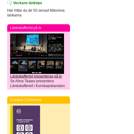
Veckans länktips
Här hittar du de 50 senast tillkomna
länkarna
Länkskafferiet på tv
Länkskafferiet presenteras på tv
Se Alma Taawo presentera
Länkskafferiet i Kunskapskanalen.
Creative Commons