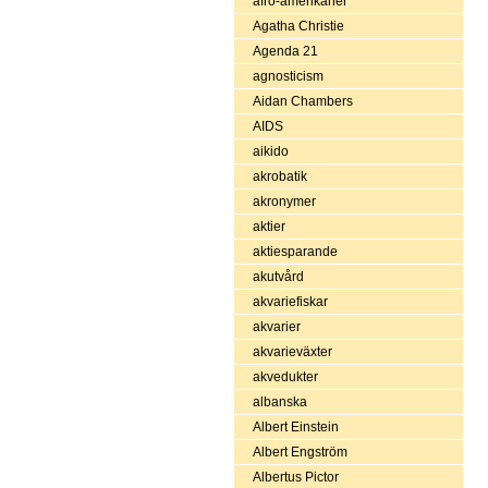
afro-amerikaner
Agatha Christie
Agenda 21
agnosticism
Aidan Chambers
AIDS
aikido
akrobatik
akronymer
aktier
aktiesparande
akutvård
akvariefiskar
akvarier
akvarieväxter
akvedukter
albanska
Albert Einstein
Albert Engström
Albertus Pictor