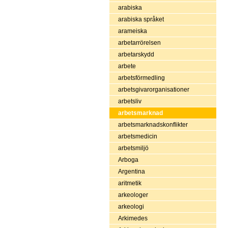
arabiska
arabiska språket
arameiska
arbetarrörelsen
arbetarskydd
arbete
arbetsförmedling
arbetsgivarorganisationer
arbetsliv
arbetsmarknad
arbetsmarknadskonflikter
arbetsmedicin
arbetsmiljö
Arboga
Argentina
aritmetik
arkeologer
arkeologi
Arkimedes