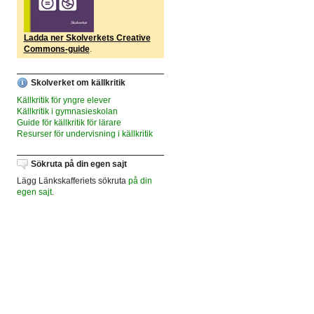
Ladda ner Skolverkets Creative
Commons-guide
.
Skolverket om källkritik
Källkritik för yngre elever
Källkritik i gymnasieskolan
Guide för källkritik för lärare
Resurser för undervisning i källkritik
Sökruta på din egen sajt
Lägg Länkskafferiets sökruta
på din
egen sajt
.