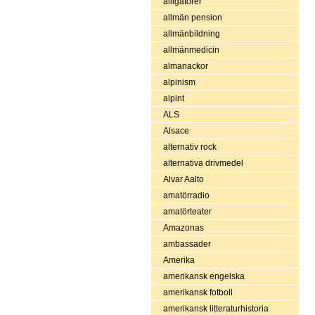
alligatorer
allmän pension
allmänbildning
allmänmedicin
almanackor
alpinism
alpint
ALS
Alsace
alternativ rock
alternativa drivmedel
Alvar Aalto
amatörradio
amatörteater
Amazonas
ambassader
Amerika
amerikansk engelska
amerikansk fotboll
amerikansk litteraturhistoria