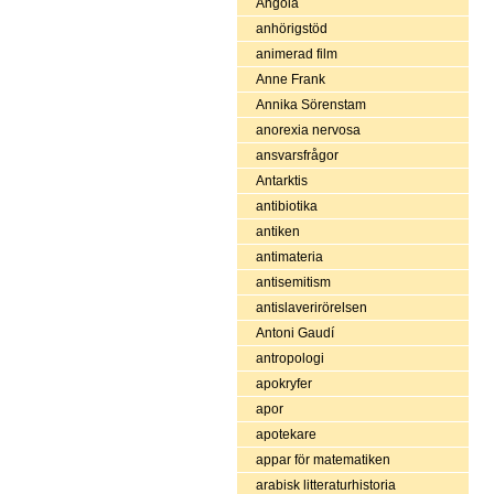
Angola
anhörigstöd
animerad film
Anne Frank
Annika Sörenstam
anorexia nervosa
ansvarsfrågor
Antarktis
antibiotika
antiken
antimateria
antisemitism
antislaverirörelsen
Antoni Gaudí
antropologi
apokryfer
apor
apotekare
appar för matematiken
arabisk litteraturhistoria