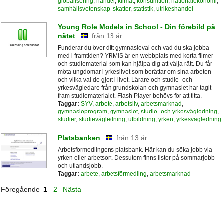
globalisering
,
handel
,
klimat
,
konsumtion
,
nationalekonomi
,
samhällsvetenskap
,
skatter
,
statistik
,
utrikeshandel
Young Role Models in School - Din förebild på
nätet
från 13 år
Funderar du över ditt gymnasieval och vad du ska jobba
med i framtiden? YRMiS är en webbplats med korta filmer
och studiematerial som kan hjälpa dig att välja rätt. Du får
möta ungdomar i yrkeslivet som berättar om sina arbeten
och vilka val de gjort i livet. Lärare och studie- och
yrkesvägledare från grundskolan och gymnasiet har tagit
fram studiematerialet. Flash Player behövs för att titta.
Taggar:
SYV
,
arbete
,
arbetsliv
,
arbetsmarknad
,
gymnasieprogram
,
gymnasiet
,
studie- och yrkesvägledning
,
studier
,
studievägledning
,
utbildning
,
yrken
,
yrkesvägledning
Platsbanken
från 13 år
Arbetsförmedlingens platsbank. Här kan du söka jobb via
yrken eller arbetsort. Dessutom finns listor på sommarjobb
och utlandsjobb.
Taggar:
arbete
,
arbetsförmedling
,
arbetsmarknad
Föregående
1
2
Nästa