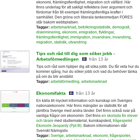
ekonomi, främlingsfientlighet, migration och välfärd. Här
finns underlag för att sakligt reflektera över argument och
fördomar från till exempel främlingsfientliga krafter i
samhället. Den gröna och liberala tankesmedjan FORES
står bakom webbplatsen.
Taggar:
arbetsmarknad
,
befolkningsstatistik
,
demografi
,
diskriminering
,
ekonomi
,
emigration
,
flyktingar
,
främlingsfientlighet
,
immigration
,
invandrare
,
invandring
,
migration
,
statistik
,
utvandring
Tips och råd till dig som söker jobb -
Arbetsförmedlingen
från 13 år
Tips och råd som hjälper dig att söka jobb. Du får veta hur du
kommer igång, hur du söker jobb och vad du behöver tänka
på om du blir anställd.
Taggar:
arbetsförmedling
,
arbetsmarknad
Ekonomifakta
från 13 år
En källa till mycket information och kunskap om Sveriges
nationalekonomi. Här finns mängder av statistik för att
jämföra Sverige med andra länder. Det finns också svar på
vanliga frågor om ekonomin. Det finns
en skolsida för elever
och lärare
med studiematerial, kunskapstest,
frågespelet
Ekonomi-Jeopardy (Ppt-fil)
. Bakom informationen står
Svenskt Näringsliv.
Taggar:
Sverige
,
arbetsmarknad
,
ekonomi
,
frågesporter
,