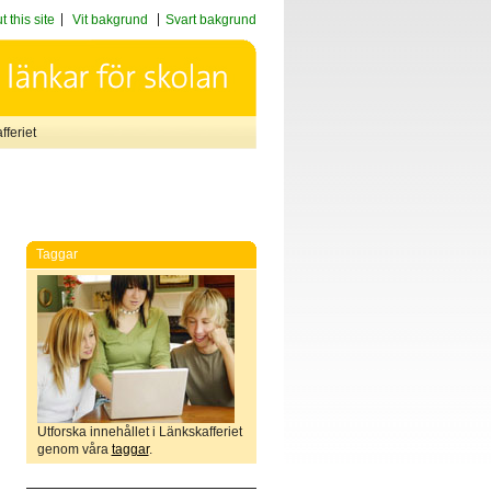
 this site
Vit bakgrund
Svart bakgrund
feriet
Taggar
Utforska innehållet i Länkskafferiet
genom våra
taggar
.