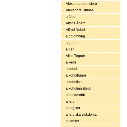
Alexander den store
Alexandre Dumas
alfabet
Alfons Åberg
Alfred Nobel
algblomning
algebra
alger
Alice Tegnér
alkemi
alkohol
alkoholfrågor
alkoholism
alkoholmissbruk
allemansrätt
allergi
allergiker
allergiska sjukdomar
allianser