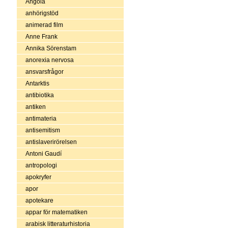
Angola
anhörigstöd
animerad film
Anne Frank
Annika Sörenstam
anorexia nervosa
ansvarsfrågor
Antarktis
antibiotika
antiken
antimateria
antisemitism
antislaverirörelsen
Antoni Gaudí
antropologi
apokryfer
apor
apotekare
appar för matematiken
arabisk litteraturhistoria