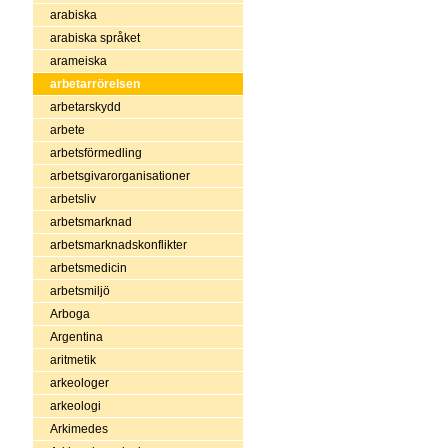
arabiska
arabiska språket
arameiska
arbetarrörelsen
arbetarskydd
arbete
arbetsförmedling
arbetsgivarorganisationer
arbetsliv
arbetsmarknad
arbetsmarknadskonflikter
arbetsmedicin
arbetsmiljö
Arboga
Argentina
aritmetik
arkeologer
arkeologi
Arkimedes