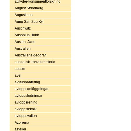
attityder-konsumentforskning
August Strindberg
Augustinus
Aung San Suu Kyi
Auschwitz
Ausonius, John
Austen, Jane
Australien
Australiens geografi
australisk litteraturhistoria
autism
avel
avfallshantering
avloppsanläggningar
avloppsledningar
avloppsrening
avloppsteknik
avloppsvatten
Azorerna
azteker