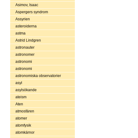
Asimov, Isaac
Aspergers syndrom
Assyrien
asteroiderna
astma
Astrid Lindgren
astronauter
astronomer
astronomi
astronomi
astronomiska observatorier
asyl
asylsökande
ateism
Aten
atmosfären
atomer
atomfysik
atomkärnor