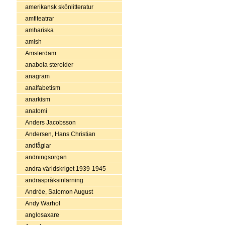
amerikansk skönlitteratur
amfiteatrar
amhariska
amish
Amsterdam
anabola steroider
anagram
analfabetism
anarkism
anatomi
Anders Jacobsson
Andersen, Hans Christian
andfåglar
andningsorgan
andra världskriget 1939-1945
andraspråksinlärning
Andrée, Salomon August
Andy Warhol
anglosaxare