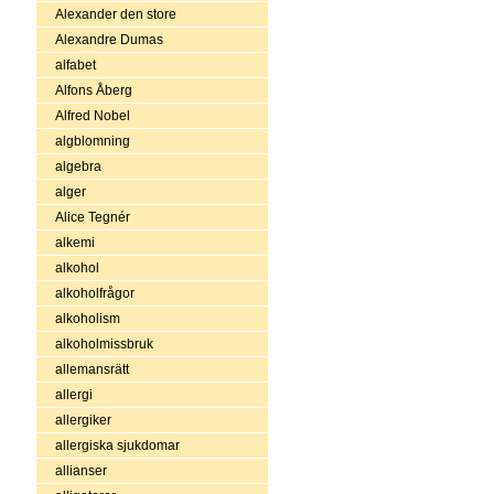
Alexander den store
Alexandre Dumas
alfabet
Alfons Åberg
Alfred Nobel
algblomning
algebra
alger
Alice Tegnér
alkemi
alkohol
alkoholfrågor
alkoholism
alkoholmissbruk
allemansrätt
allergi
allergiker
allergiska sjukdomar
allianser