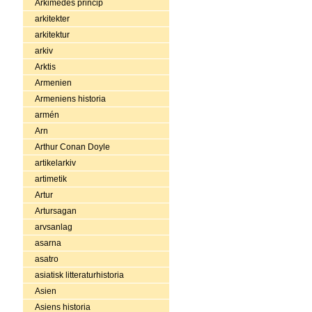
Arkimedes princip
arkitekter
arkitektur
arkiv
Arktis
Armenien
Armeniens historia
armén
Arn
Arthur Conan Doyle
artikelarkiv
artimetik
Artur
Artursagan
arvsanlag
asarna
asatro
asiatisk litteraturhistoria
Asien
Asiens historia