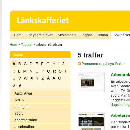
Hem
För yngre elever
Skolämnen
Taggar
Teman
Sök på fler
Hem
>
Taggar
>
arbetarrörelsen
5 träffar
Taggar
A
B
C
D
E
F
G
H
I
J
Prenumerera på nya länkar
K
L
M
N
O
P
Q
R
S
T
Arbetarbl
U
V
W
X
Y
Z
Å
Ä
Ö
En arbetarrö
0 - 9
även Sandvi
webb-TV, Gä
Aalto, Alvar
sport. Man ka
Taggar:
Gäs
ABBA
dagstidning
aboriginer
abort
Arbetare
abortmotstånd
Den syndika
acceleration
per vecka. 