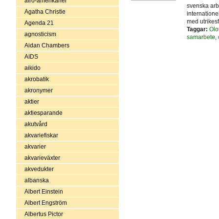
afro-amerikaner
svenska arb
Agatha Christie
internatione
med utrikesf
Agenda 21
Taggar:
Olo
agnosticism
samarbete
,
Aidan Chambers
AIDS
aikido
akrobatik
akronymer
aktier
aktiesparande
akutvård
akvariefiskar
akvarier
akvarieväxter
akvedukter
albanska
Albert Einstein
Albert Engström
Albertus Pictor