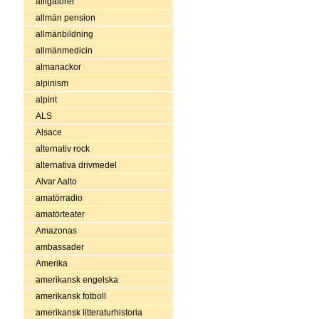
alligatorer
allmän pension
allmänbildning
allmänmedicin
almanackor
alpinism
alpint
ALS
Alsace
alternativ rock
alternativa drivmedel
Alvar Aalto
amatörradio
amatörteater
Amazonas
ambassader
Amerika
amerikansk engelska
amerikansk fotboll
amerikansk litteraturhistoria