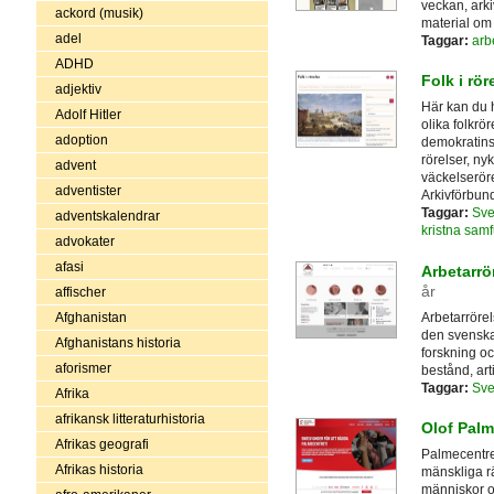
veckan, ark
ackord (musik)
material om 
adel
Taggar:
arb
ADHD
Folk i rör
adjektiv
Här kan du 
Adolf Hitler
olika folkrö
adoption
demokratins 
rörelser, ny
advent
väckelserör
adventister
Arkivförbund
Taggar:
Sve
adventskalendrar
kristna sam
advokater
afasi
Arbetarrö
år
affischer
Arbetarröre
Afghanistan
den svenska 
Afghanistans historia
forskning oc
aforismer
bestånd, art
Taggar:
Sve
Afrika
afrikansk litteraturhistoria
Olof Palm
Afrikas geografi
Palmecentret
Afrikas historia
mänskliga r
människor o