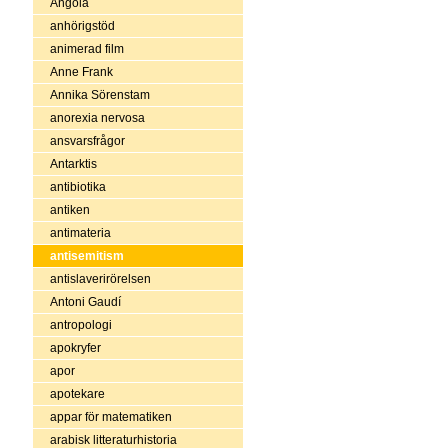
Angola
anhörigstöd
animerad film
Anne Frank
Annika Sörenstam
anorexia nervosa
ansvarsfrågor
Antarktis
antibiotika
antiken
antimateria
antisemitism
antislaverirörelsen
Antoni Gaudí
antropologi
apokryfer
apor
apotekare
appar för matematiken
arabisk litteraturhistoria