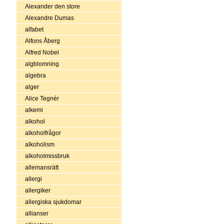
Alexander den store
Alexandre Dumas
alfabet
Alfons Åberg
Alfred Nobel
algblomning
algebra
alger
Alice Tegnér
alkemi
alkohol
alkoholfrågor
alkoholism
alkoholmissbruk
allemansrätt
allergi
allergiker
allergiska sjukdomar
allianser