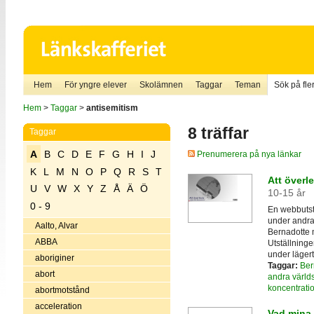
Hem
För yngre elever
Skolämnen
Taggar
Teman
Sök på fler
Hem
>
Taggar
>
antisemitism
8 träffar
Taggar
A
B
C
D
E
F
G
H
I
J
Prenumerera på nya länkar
K
L
M
N
O
P
Q
R
S
T
Att överl
U
V
W
X
Y
Z
Å
Ä
Ö
10-15 år
0 - 9
En webbutst
under andra 
Aalto, Alvar
Bernadotte m
ABBA
Utställninge
under lägert
aboriginer
Taggar:
Ber
abort
andra värld
koncentrati
abortmotstånd
acceleration
Vad mina 