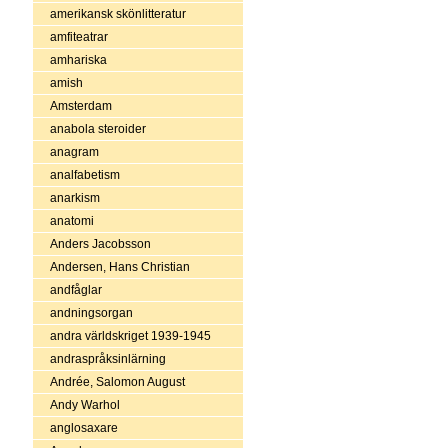
amerikansk skönlitteratur
amfiteatrar
amhariska
amish
Amsterdam
anabola steroider
anagram
analfabetism
anarkism
anatomi
Anders Jacobsson
Andersen, Hans Christian
andfåglar
andningsorgan
andra världskriget 1939-1945
andraspråksinlärning
Andrée, Salomon August
Andy Warhol
anglosaxare