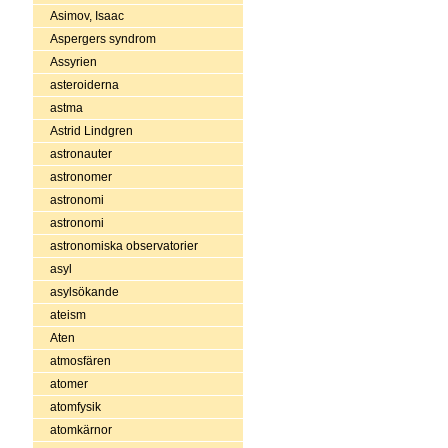
Asimov, Isaac
Aspergers syndrom
Assyrien
asteroiderna
astma
Astrid Lindgren
astronauter
astronomer
astronomi
astronomi
astronomiska observatorier
asyl
asylsökande
ateism
Aten
atmosfären
atomer
atomfysik
atomkärnor