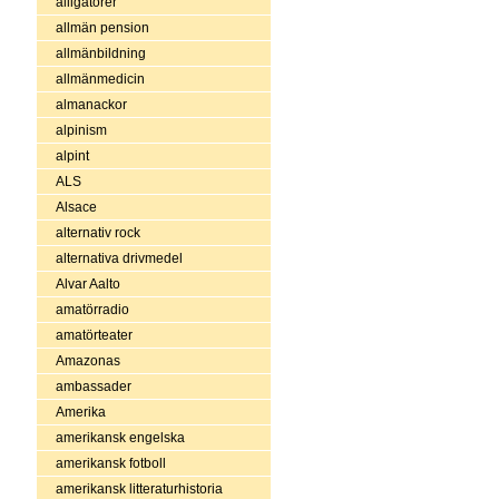
alligatorer
allmän pension
allmänbildning
allmänmedicin
almanackor
alpinism
alpint
ALS
Alsace
alternativ rock
alternativa drivmedel
Alvar Aalto
amatörradio
amatörteater
Amazonas
ambassader
Amerika
amerikansk engelska
amerikansk fotboll
amerikansk litteraturhistoria