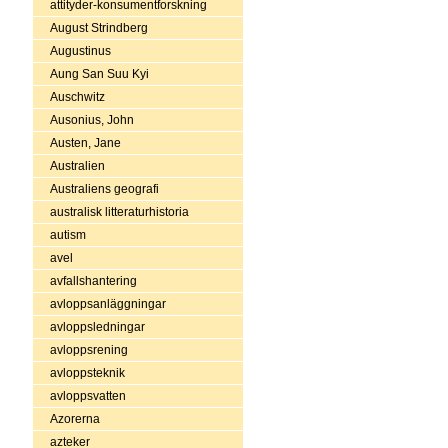
attityder-konsumentforskning
August Strindberg
Augustinus
Aung San Suu Kyi
Auschwitz
Ausonius, John
Austen, Jane
Australien
Australiens geografi
australisk litteraturhistoria
autism
avel
avfallshantering
avloppsanläggningar
avloppsledningar
avloppsrening
avloppsteknik
avloppsvatten
Azorerna
azteker