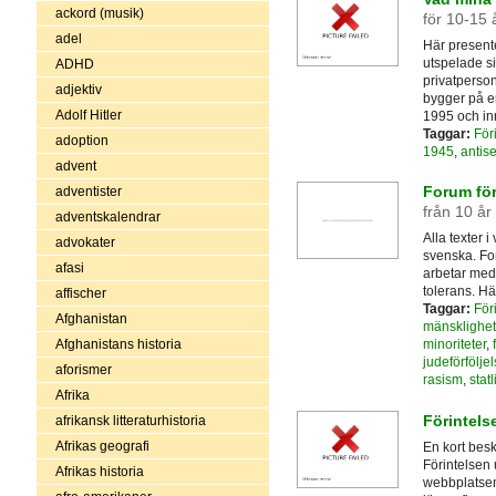
ackord (musik)
för 10-15 
adel
Här presente
utspelade s
ADHD
privatperso
adjektiv
bygger på e
Adolf Hitler
1995 och in
Taggar:
För
adoption
1945
,
antis
advent
Forum för 
adventister
från 10 år
adventskalendrar
Alla texter 
advokater
svenska. Fo
afasi
arbetar med 
tolerans. Hä
affischer
Taggar:
För
Afghanistan
mänsklighe
Afghanistans historia
minoriteter
,
judeförföljel
aforismer
rasism
,
stat
Afrika
Förintelse
afrikansk litteraturhistoria
Afrikas geografi
En kort besk
Förintelsen 
Afrikas historia
webbplatsen