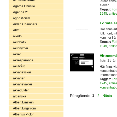
afro-amerikaner
lärare finns
elever.
Agatha Christie
Taggar:
För
Agenda 21
1945
,
antis
agnosticism
Förintels
Aidan Chambers
Här finns ar
AIDS
folkmord, in
aikido
kommer från
Taggar:
För
akrobatik
1945
,
antis
akronymer
aktier
Vittnesmå
från 13 år
aktiesparande
akutvård
Här finns vi
koncentrati
akvariefiskar
informatione
akvarier
Taggar:
För
1945
,
antis
akvarieväxter
koncentrati
akvedukter
Föregående
1
2
Nästa
albanska
Albert Einstein
Albert Engström
Albertus Pictor