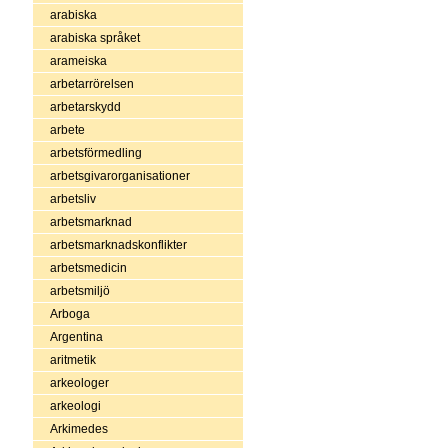
arabiska
arabiska språket
arameiska
arbetarrörelsen
arbetarskydd
arbete
arbetsförmedling
arbetsgivarorganisationer
arbetsliv
arbetsmarknad
arbetsmarknadskonflikter
arbetsmedicin
arbetsmiljö
Arboga
Argentina
aritmetik
arkeologer
arkeologi
Arkimedes