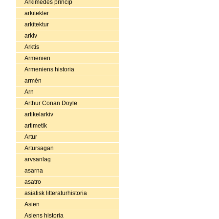
Arkimedes princip
arkitekter
arkitektur
arkiv
Arktis
Armenien
Armeniens historia
armén
Arn
Arthur Conan Doyle
artikelarkiv
artimetik
Artur
Artursagan
arvsanlag
asarna
asatro
asiatisk litteraturhistoria
Asien
Asiens historia