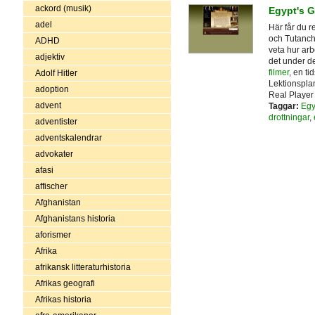
ackord (musik)
Egypt's 
adel
Här får du 
och Tutanch
ADHD
veta hur arb
adjektiv
det under d
filmer
, en ti
Adolf Hitler
Lektionsplan
adoption
Real Player 
advent
Taggar:
Egy
drottningar
,
adventister
adventskalendrar
advokater
afasi
affischer
Afghanistan
Afghanistans historia
aforismer
Afrika
afrikansk litteraturhistoria
Afrikas geografi
Afrikas historia