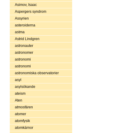
Asimov, Isaac
Aspergers syndrom
Assyrien
asteroiderna
astma
Astrid Lindgren
astronauter
astronomer
astronomi
astronomi
astronomiska observatorier
asyl
asylsökande
ateism
Aten
atmosfären
atomer
atomfysik
atomkärnor