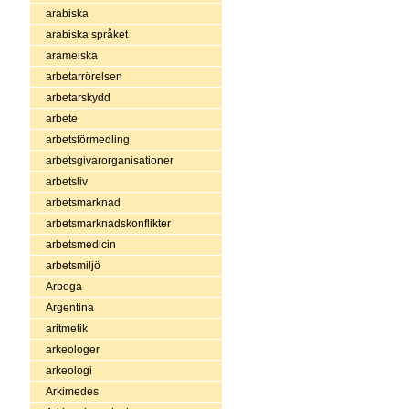
arabiska
arabiska språket
arameiska
arbetarrörelsen
arbetarskydd
arbete
arbetsförmedling
arbetsgivarorganisationer
arbetsliv
arbetsmarknad
arbetsmarknadskonflikter
arbetsmedicin
arbetsmiljö
Arboga
Argentina
aritmetik
arkeologer
arkeologi
Arkimedes