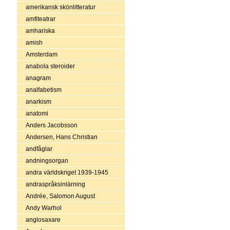
amerikansk skönlitteratur
amfiteatrar
amhariska
amish
Amsterdam
anabola steroider
anagram
analfabetism
anarkism
anatomi
Anders Jacobsson
Andersen, Hans Christian
andfåglar
andningsorgan
andra världskriget 1939-1945
andraspråksinlärning
Andrée, Salomon August
Andy Warhol
anglosaxare