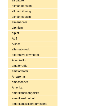
alligatorer
allmän pension
allmänbildning
allmänmedicin
almanackor
alpinism
alpint
ALS
Alsace
alternativ rock
alternativa drivmedel
Alvar Aalto
amatörradio
amatörteater
Amazonas
ambassader
Amerika
amerikansk engelska
amerikansk fotboll
amerikansk litteraturhistoria