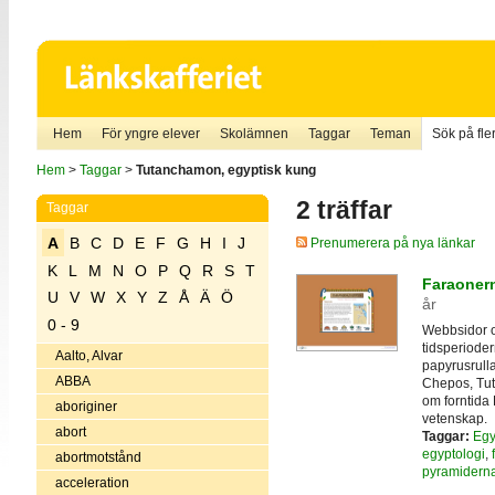
Hem
För yngre elever
Skolämnen
Taggar
Teman
Sök på fler
Hem
>
Taggar
>
Tutanchamon, egyptisk kung
2 träffar
Taggar
A
B
C
D
E
F
G
H
I
J
Prenumerera på nya länkar
K
L
M
N
O
P
Q
R
S
T
Faraoner
U
V
W
X
Y
Z
Å
Ä
Ö
år
0 - 9
Webbsidor o
tidsperiode
Aalto, Alvar
papyrusrull
ABBA
Chepos, Tut
om forntida 
aboriginer
vetenskap.
abort
Taggar:
Egy
egyptologi
,
abortmotstånd
pyramidern
acceleration