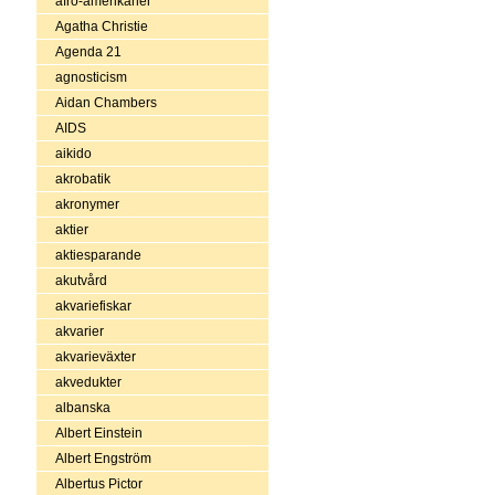
afro-amerikaner
Agatha Christie
Agenda 21
agnosticism
Aidan Chambers
AIDS
aikido
akrobatik
akronymer
aktier
aktiesparande
akutvård
akvariefiskar
akvarier
akvarieväxter
akvedukter
albanska
Albert Einstein
Albert Engström
Albertus Pictor