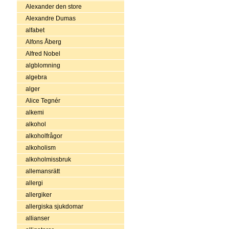
Alexander den store
Alexandre Dumas
alfabet
Alfons Åberg
Alfred Nobel
algblomning
algebra
alger
Alice Tegnér
alkemi
alkohol
alkoholfrågor
alkoholism
alkoholmissbruk
allemansrätt
allergi
allergiker
allergiska sjukdomar
allianser