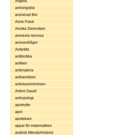
Angola
anhörigstöd
animerad film
Anne Frank
Annika Sörenstam
anorexia nervosa
ansvarsfrågor
Antarktis
antibiotika
antiken
antimateria
antisemitism
antislaverirörelsen
Antoni Gaudí
antropologi
apokryfer
apor
apotekare
appar för matematiken
arabisk litteraturhistoria