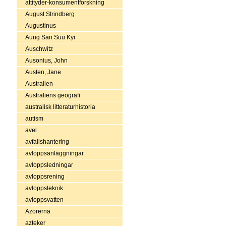
attityder-konsumentforskning
August Strindberg
Augustinus
Aung San Suu Kyi
Auschwitz
Ausonius, John
Austen, Jane
Australien
Australiens geografi
australisk litteraturhistoria
autism
avel
avfallshantering
avloppsanläggningar
avloppsledningar
avloppsrening
avloppsteknik
avloppsvatten
Azorerna
azteker