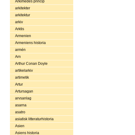
Arkimedes princip
arkitekter
arkitektur
arkiv
Arktis
Armenien
Armeniens historia
armén
Arn
Arthur Conan Doyle
artikelarkiv
artimetik
Artur
Artursagan
arvsanlag
asarna
asatro
asiatisk litteraturhistoria
Asien
Asiens historia