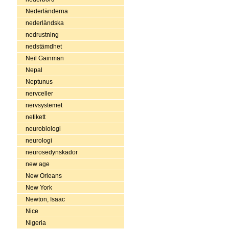
Nederländerna
nederländska
nedrustning
nedstämdhet
Neil Gainman
Nepal
Neptunus
nervceller
nervsystemet
netikett
neurobiologi
neurologi
neurosedynskador
new age
New Orleans
New York
Newton, Isaac
Nice
Nigeria