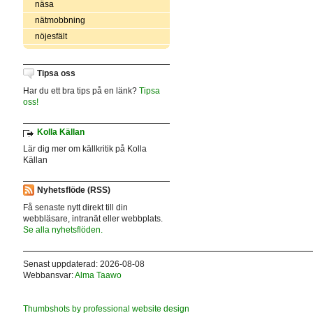
näsa
nätmobbning
nöjesfält
Tipsa oss
Har du ett bra tips på en länk?
Tipsa
oss!
Kolla Källan
Lär dig mer om källkritik på Kolla
Källan
Nyhetsflöde (RSS)
Få senaste nytt direkt till din
webbläsare, intranät eller webbplats.
Se alla nyhetsflöden.
Senast uppdaterad: 2026-08-08
Webbansvar:
Alma Taawo
Thumbshots by professional website design