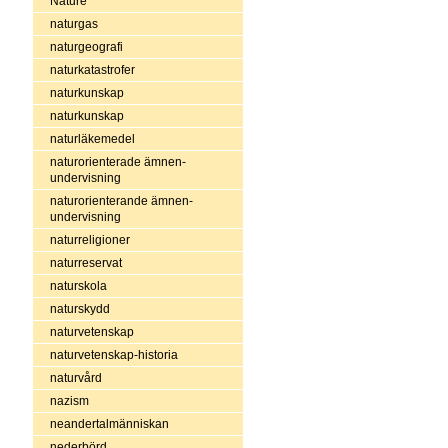
Nature
naturgas
naturgeografi
naturkatastrofer
naturkunskap
naturkunskap
naturläkemedel
naturorienterade ämnen-
undervisning
naturorienterande ämnen-
undervisning
naturreligioner
naturreservat
naturskola
naturskydd
naturvetenskap
naturvetenskap-historia
naturvård
nazism
neandertalmänniskan
nederbörd