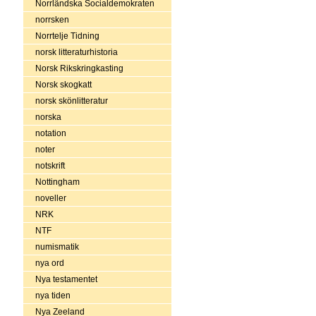
Norrländska Socialdemokraten
norrsken
Norrtelje Tidning
norsk litteraturhistoria
Norsk Rikskringkasting
Norsk skogkatt
norsk skönlitteratur
norska
notation
noter
notskrift
Nottingham
noveller
NRK
NTF
numismatik
nya ord
Nya testamentet
nya tiden
Nya Zeeland