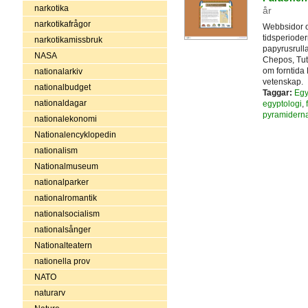
narkotika
år
narkotikafrågor
Webbsidor o
tidsperiode
narkotikamissbruk
papyrusrull
NASA
Chepos, Tut
om forntida 
nationalarkiv
vetenskap.
nationalbudget
Taggar:
Egy
nationaldagar
egyptologi
,
pyramidern
nationalekonomi
Nationalencyklopedin
nationalism
Nationalmuseum
nationalparker
nationalromantik
nationalsocialism
nationalsånger
Nationalteatern
nationella prov
NATO
naturarv