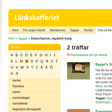
Hem
För yngre elever
Skolämnen
Taggar
Teman
Sök på fler
Hem
>
Taggar
>
Tutanchamon, egyptisk kung
2 träffar
Taggar
A
B
C
D
E
F
G
H
I
J
Prenumerera på nya länkar
K
L
M
N
O
P
Q
R
S
T
Egypt's 
U
V
W
X
Y
Z
Å
Ä
Ö
Här får du 
0 - 9
och Tutanch
veta hur arb
nacke
det under d
filmer
, en ti
Namibia
Lektionsplan
namn
Real Player 
namnsdagar
Taggar:
Egy
drottningar
,
nanoteknik
Napoleon Bonaparte
Faraoner