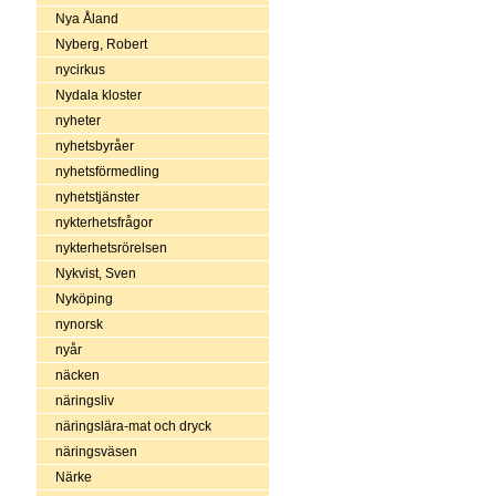
Nya Åland
Nyberg, Robert
nycirkus
Nydala kloster
nyheter
nyhetsbyråer
nyhetsförmedling
nyhetstjänster
nykterhetsfrågor
nykterhetsrörelsen
Nykvist, Sven
Nyköping
nynorsk
nyår
näcken
näringsliv
näringslära-mat och dryck
näringsväsen
Närke