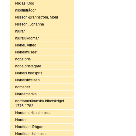
Niklas Krog
nikotinfrågor
Nilsson-Brännström, Moni
Nilsson, Johanna
njurar
njursjukdomar
Nobel, Alfred
Nobelmuseet
nobelpris
nobelpristagare
Nobels fredspris
Nobelstiftelsen
nomader
Nordamerika
nordamerikanska frihetskriget
1775-1783
Nordamerikas historia
Norden
Nordirlandfrågan
Nordirlands historia