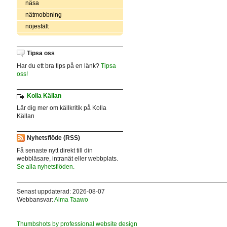
näsa
nätmobbning
nöjesfält
Tipsa oss
Har du ett bra tips på en länk?
Tipsa
oss!
Kolla Källan
Lär dig mer om källkritik på Kolla
Källan
Nyhetsflöde (RSS)
Få senaste nytt direkt till din
webbläsare, intranät eller webbplats.
Se alla nyhetsflöden.
Senast uppdaterad: 2026-08-07
Webbansvar:
Alma Taawo
Thumbshots by professional website design