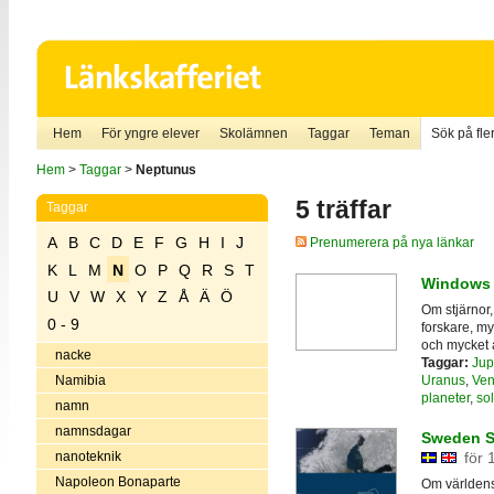
Hem
För yngre elever
Skolämnen
Taggar
Teman
Sök på fler
Hem
>
Taggar
>
Neptunus
5 träffar
Taggar
A
B
C
D
E
F
G
H
I
J
Prenumerera på nya länkar
K
L
M
N
O
P
Q
R
S
T
Windows 
U
V
W
X
Y
Z
Å
Ä
Ö
Om stjärnor,
0 - 9
forskare, my
och mycket 
nacke
Taggar:
Jup
Uranus
,
Ven
Namibia
planeter
,
so
namn
namnsdagar
Sweden So
nanoteknik
för 
Napoleon Bonaparte
Om världens 