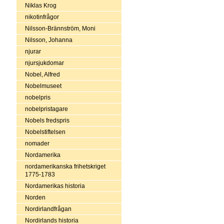
Niklas Krog
nikotinfrågor
Nilsson-Brännström, Moni
Nilsson, Johanna
njurar
njursjukdomar
Nobel, Alfred
Nobelmuseet
nobelpris
nobelpristagare
Nobels fredspris
Nobelstiftelsen
nomader
Nordamerika
nordamerikanska frihetskriget
1775-1783
Nordamerikas historia
Norden
Nordirlandfrågan
Nordirlands historia