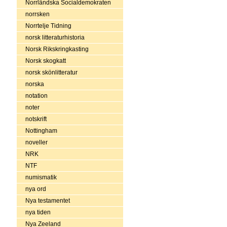
Norrländska Socialdemokraten
norrsken
Norrtelje Tidning
norsk litteraturhistoria
Norsk Rikskringkasting
Norsk skogkatt
norsk skönlitteratur
norska
notation
noter
notskrift
Nottingham
noveller
NRK
NTF
numismatik
nya ord
Nya testamentet
nya tiden
Nya Zeeland