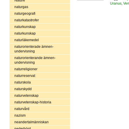
Nature
Uranus
,
Ven
naturgas
naturgeografi
naturkatastrofer
naturkunskap
naturkunskap
naturläkemedel
naturorienterade ämnen-
undervisning
naturorienterande ämnen-
undervisning
naturreligioner
naturreservat
naturskola
naturskydd
naturvetenskap
naturvetenskap-historia
naturvård
nazism
neandertalmänniskan
nederbörd