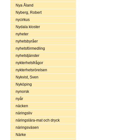
Nya Åland
Nyberg, Robert
nycirkus
Nydala kloster
nyheter
nyhetsbyråer
nyhetsförmedling
nyhetstjänster
nykterhetsfrågor
nykterhetsrörelsen
Nykvist, Sven
Nyköping
nynorsk
nyår
näcken
näringsliv
näringslära-mat och dryck
näringsväsen
Närke