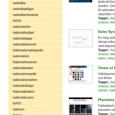
tänkt att f
narkotika
rymden. Glo
narkotikafrågor
för planete
utspridda i o
narkotikamissbruk
Taggar:
Jup
NASA
Uranus
,
Ven
nationalarkiv
Solar Sys
nationalbudget
En rolig we
nationaldagar
största måna
nationalekonomi
vald tidpunk
Taggar:
Jup
Nationalencyklopedin
Uranus
,
Ven
nationalism
solen
,
solsy
Nationalmuseum
Views of 
nationalparker
Väldisponera
nationalromantik
och filmer.
nationalsocialism
Taggar:
Jup
nationalsånger
Uranus
,
Ven
månen
,
mete
Nationalteatern
nationella prov
Planetary
NATO
Faktatabell
naturarv
planeters vik
Taggar:
Jup