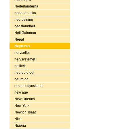
Nederländerna
nederländska
nedrustning
nedstämdhet
Neil Gainman
Nepal
Neptunus
nervceller
nervsystemet
netikett
neurobiologi
neurologi
neurosedynskador
new age
New Orleans
New York
Newton, Isaac
Nice
Nigeria