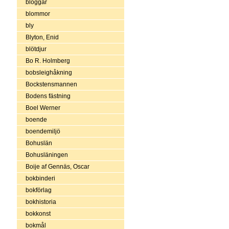
bloggar
blommor
bly
Blyton, Enid
blötdjur
Bo R. Holmberg
bobsleighåkning
Bockstensmannen
Bodens fästning
Boel Werner
boende
boendemiljö
Bohuslän
Bohusläningen
Boije af Gennäs, Oscar
bokbinderi
bokförlag
bokhistoria
bokkonst
bokmål