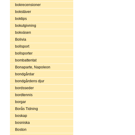
bokrecensioner
bokstäver
boktips
bokutgivning
bokväsen
Bolivia
bollsport
bollsporter
bombattentat
Bonaparte, Napoleon
bondgårdar
bondgårdens djur
bordsseder
bordtennis
borgar
Borås Tidning
boskap
bosniska
Boston