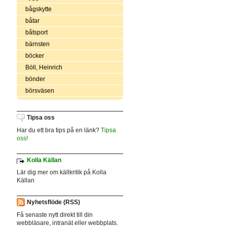
bågskytte
båtar
båtsport
bärnsten
böcker
Böll, Heinrich
bönder
börsväsen
Tipsa oss
Har du ett bra tips på en länk?
Tipsa
oss!
Kolla Källan
Lär dig mer om källkritik på Kolla
Källan
Nyhetsflöde (RSS)
Få senaste nytt direkt till din
webbläsare, intranät eller webbplats.