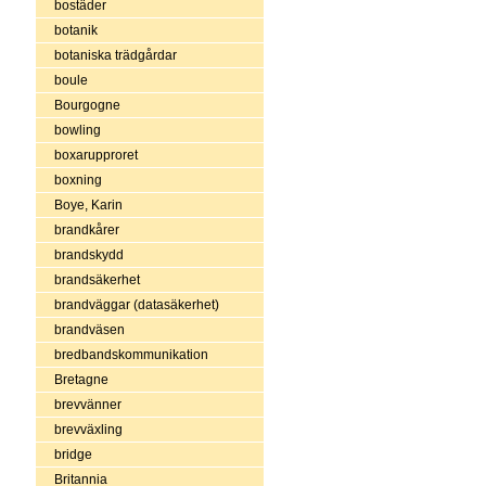
bostäder
botanik
botaniska trädgårdar
boule
Bourgogne
bowling
boxarupproret
boxning
Boye, Karin
brandkårer
brandskydd
brandsäkerhet
brandväggar (datasäkerhet)
brandväsen
bredbandskommunikation
Bretagne
brevvänner
brevväxling
bridge
Britannia