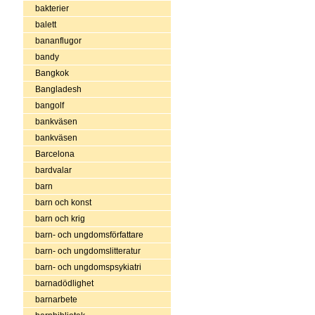
bakterier
balett
bananflugor
bandy
Bangkok
Bangladesh
bangolf
bankväsen
bankväsen
Barcelona
bardvalar
barn
barn och konst
barn och krig
barn- och ungdomsförfattare
barn- och ungdomslitteratur
barn- och ungdomspsykiatri
barnadödlighet
barnarbete