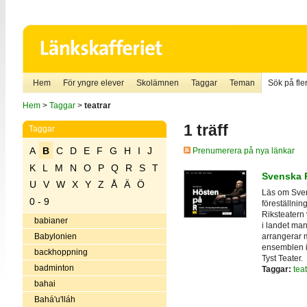
Hem
För yngre elever
Skolämnen
Taggar
Teman
Sök på fler
Hem
>
Taggar
>
teatrar
1 träff
Taggar
A
B
C
D
E
F
G
H
I
J
Prenumerera på nya länkar
K
L
M
N
O
P
Q
R
S
T
Svenska R
U
V
W
X
Y
Z
Å
Ä
Ö
Läs om Sven
0 - 9
föreställni
Riksteatern 
babianer
i landet man
arrangerar 
Babylonien
ensemblen i
backhoppning
Tyst Teater.
badminton
Taggar:
teat
bahai
Bahá'u'lláh