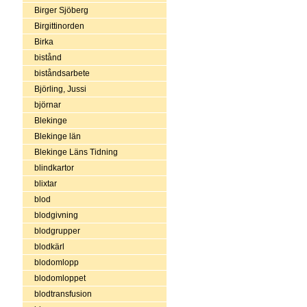
Birger Sjöberg
Birgittinorden
Birka
bistånd
biståndsarbete
Björling, Jussi
björnar
Blekinge
Blekinge län
Blekinge Läns Tidning
blindkartor
blixtar
blod
blodgivning
blodgrupper
blodkärl
blodomlopp
blodomloppet
blodtransfusion