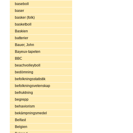
baseboll
baser
basker (folk)
basketboll
Baskien
batterier
Bauer, John
Bayeux-tapeten
BBC
beachvolleyboll
bedömning
befolkningsstatistik
befolkningsvetenskap
befruktning
begrepp
behaviorism
bekämpningsmedel
Belfast
Belgien