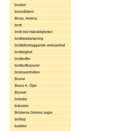
broderi
bronsåldern
Bross, Helena
brott
brott mot mänskligheten
brottsbekämpning
brottsförebyggande verksamhet
brottslighet
brottsoffer
brottsofferjourer
brukssamhällen
Brunei
Bruno K. Öijer
Bryssel
bränder
bränslen
Bröderna Grimms sagor
bröllop
bubblor