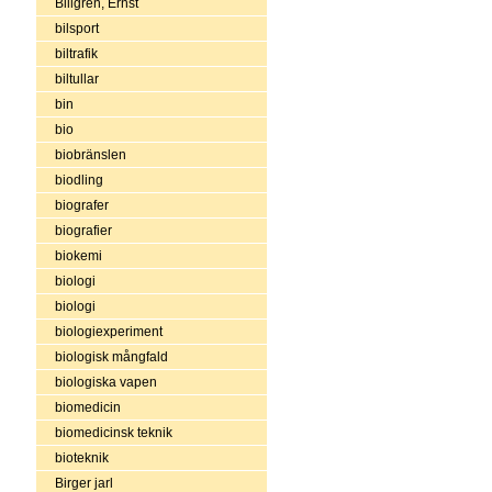
Billgren, Ernst
bilsport
biltrafik
biltullar
bin
bio
biobränslen
biodling
biografer
biografier
biokemi
biologi
biologi
biologiexperiment
biologisk mångfald
biologiska vapen
biomedicin
biomedicinsk teknik
bioteknik
Birger jarl