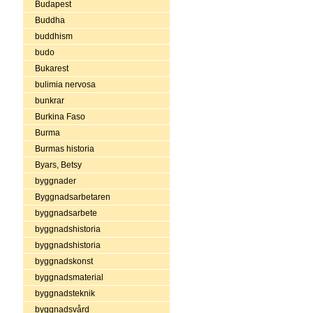
Budapest
Buddha
buddhism
budo
Bukarest
bulimia nervosa
bunkrar
Burkina Faso
Burma
Burmas historia
Byars, Betsy
byggnader
Byggnadsarbetaren
byggnadsarbete
byggnadshistoria
byggnadshistoria
byggnadskonst
byggnadsmaterial
byggnadsteknik
byggnadsvård