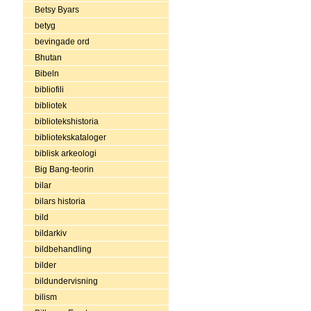
Betsy Byars
betyg
bevingade ord
Bhutan
Bibeln
bibliofili
bibliotek
bibliotekshistoria
bibliotekskataloger
biblisk arkeologi
Big Bang-teorin
bilar
bilars historia
bild
bildarkiv
bildbehandling
bilder
bildundervisning
bilism