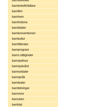
barnbibliotek
barnboksförfattare
barnfilm
barnhem
barnhistoria
barnkläder
barnkonventionen
barnkultur
barnlitteratur
barnprogram
barns rättigheter
barnsjukhus
barnsjukvård
barnsoldater
barnspråk
barnteater
barntidningar
barnvisor
barocken
barrträd