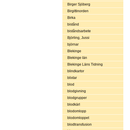
Birger Sjöberg
Birgittinorden
Birka
bistånd
biståndsarbete
Björling, Jussi
björnar
Blekinge
Blekinge län
Blekinge Läns Tidning
blindkartor
blixtar
blod
blodgivning
blodgrupper
blodkärl
blodomlopp
blodomloppet
blodtransfusion