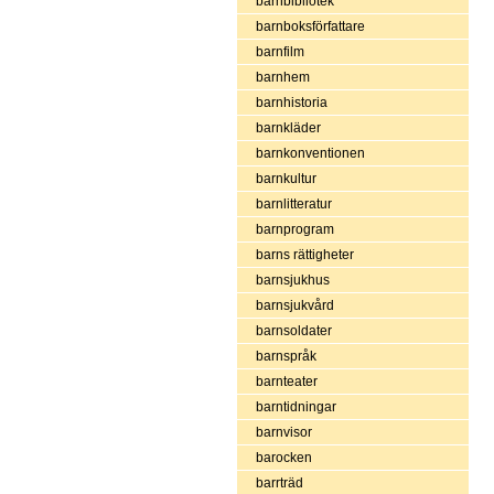
barnbibliotek
barnboksförfattare
barnfilm
barnhem
barnhistoria
barnkläder
barnkonventionen
barnkultur
barnlitteratur
barnprogram
barns rättigheter
barnsjukhus
barnsjukvård
barnsoldater
barnspråk
barnteater
barntidningar
barnvisor
barocken
barrträd