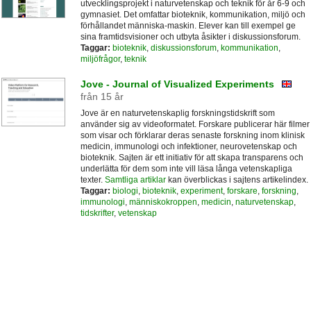
utvecklingsprojekt i naturvetenskap och teknik för år 6-9 och
gymnasiet. Det omfattar bioteknik, kommunikation, miljö och
förhållandet människa-maskin. Elever kan till exempel ge
sina framtidsvisioner och utbyta åsikter i diskussionsforum.
Taggar:
bioteknik
,
diskussionsforum
,
kommunikation
,
miljöfrågor
,
teknik
Jove - Journal of Visualized Experiments
från 15 år
Jove är en naturvetenskaplig forskningstidskrift som
använder sig av videoformatet. Forskare publicerar här filmer
som visar och förklarar deras senaste forskning inom klinisk
medicin, immunologi och infektioner, neurovetenskap och
bioteknik. Sajten är ett initiativ för att skapa transparens och
underlätta för dem som inte vill läsa långa vetenskapliga
texter.
Samtliga artiklar
kan överblickas i sajtens artikelindex.
Taggar:
biologi
,
bioteknik
,
experiment
,
forskare
,
forskning
,
immunologi
,
människokroppen
,
medicin
,
naturvetenskap
,
tidskrifter
,
vetenskap