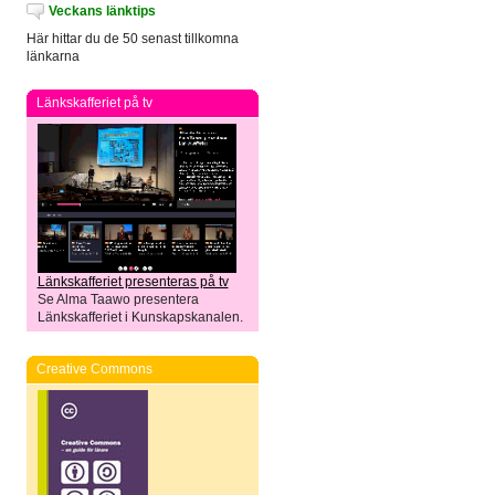
Veckans länktips
Här hittar du de 50 senast tillkomna
länkarna
Länkskafferiet på tv
Länkskafferiet presenteras på tv
Se Alma Taawo presentera
Länkskafferiet i Kunskapskanalen.
Creative Commons