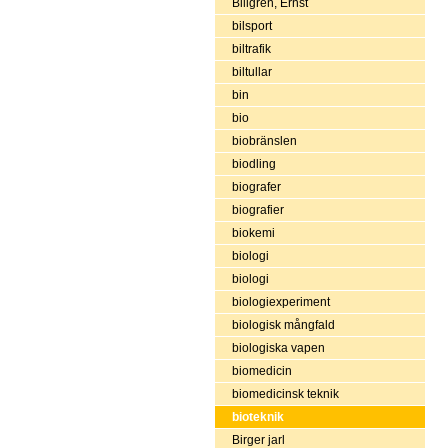
Billgren, Ernst
bilsport
biltrafik
biltullar
bin
bio
biobränslen
biodling
biografer
biografier
biokemi
biologi
biologi
biologiexperiment
biologisk mångfald
biologiska vapen
biomedicin
biomedicinsk teknik
bioteknik
Birger jarl