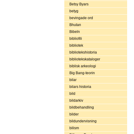
Betsy Byars
betyg
bevingade ord
Bhutan
Bibeln
bibliofili
bibliotek
bibliotekshistoria
bibliotekskataloger
biblisk arkeologi
Big Bang-teorin
bilar
bilars historia
bild
bildarkiv
bildbehandling
bilder
bildundervisning
bilism