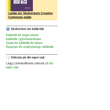
Ladda ner Skolverkets Creative
Commons-guide
.
Skolverket om källkritik
Källkritik för yngre elever
Källkritik i gymnasieskolan
Guide för källkritik för lärare
Resurser för undervisning i källkritik
Sökruta på din egen sajt
Lägg Länkskafferiets sökruta
på din
egen sajt
.