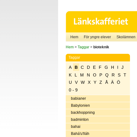
Hem
För yngre elever
Skolämnen
Hem
>
Taggar
>
bioteknik
Taggar
A
B
C
D
E
F
G
H
I
J
K
L
M
N
O
P
Q
R
S
T
U
V
W
X
Y
Z
Å
Ä
Ö
0 - 9
babianer
Babylonien
backhoppning
badminton
bahai
Bahá'u'lláh