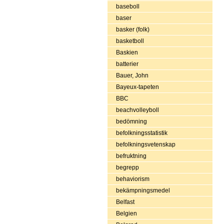
baseboll
baser
basker (folk)
basketboll
Baskien
batterier
Bauer, John
Bayeux-tapeten
BBC
beachvolleyboll
bedömning
befolkningsstatistik
befolkningsvetenskap
befruktning
begrepp
behaviorism
bekämpningsmedel
Belfast
Belgien