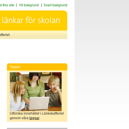
 this site
Vit bakgrund
Svart bakgrund
feriet
Taggar
Utforska innehållet i Länkskafferiet
genom våra
taggar
.