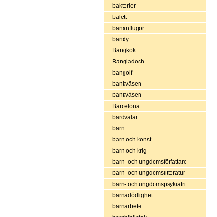
bakterier
balett
bananflugor
bandy
Bangkok
Bangladesh
bangolf
bankväsen
bankväsen
Barcelona
bardvalar
barn
barn och konst
barn och krig
barn- och ungdomsförfattare
barn- och ungdomslitteratur
barn- och ungdomspsykiatri
barnadödlighet
barnarbete