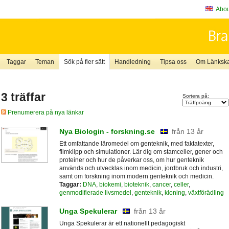
About
Taggar
Teman
Sök på fler sätt
Handledning
Tipsa oss
Om Länkskaf
3 träffar
Sortera på:
Prenumerera på nya länkar
Nya Biologin - forskning.se
från 13 år
Ett omfattande läromedel om genteknik, med faktatexter,
filmklipp och simulationer. Lär dig om stamceller, gener och
proteiner och hur de påverkar oss, om hur genteknik
används och utvecklas inom medicin, jordbruk och industri,
samt om forskning inom modern genteknik och medicin.
Taggar:
DNA
,
biokemi
,
bioteknik
,
cancer
,
celler
,
genmodifierade livsmedel
,
genteknik
,
kloning
,
växtförädling
Unga Spekulerar
från 13 år
Unga Spekulerar är ett nationellt pedagogiskt