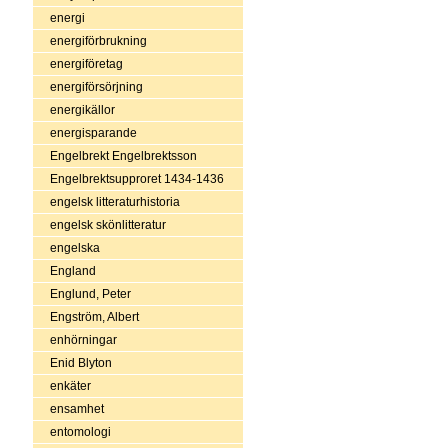
energi
energiförbrukning
energiföretag
energiförsörjning
energikällor
energisparande
Engelbrekt Engelbrektsson
Engelbrektsupproret 1434-1436
engelsk litteraturhistoria
engelsk skönlitteratur
engelska
England
Englund, Peter
Engström, Albert
enhörningar
Enid Blyton
enkäter
ensamhet
entomologi