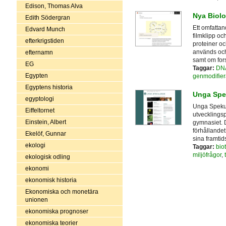
Edison, Thomas Alva
Nya Biolo
Edith Södergran
Ett omfattan
Edvard Munch
filmklipp oc
efterkrigstiden
proteiner o
används och 
efternamn
samt om for
EG
Taggar:
DN
Egypten
genmodifier
Egyptens historia
Unga Spe
egyptologi
Unga Spekule
Eiffeltornet
utvecklingsp
Einstein, Albert
gymnasiet. D
förhållandet
Ekelöf, Gunnar
sina framtid
ekologi
Taggar:
bio
miljöfrågor
,
ekologisk odling
ekonomi
ekonomisk historia
Ekonomiska och monetära
unionen
ekonomiska prognoser
ekonomiska teorier