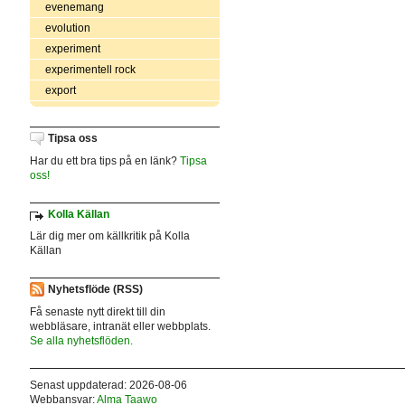
evenemang
evolution
experiment
experimentell rock
export
Tipsa oss
Har du ett bra tips på en länk?
Tipsa
oss!
Kolla Källan
Lär dig mer om källkritik på Kolla
Källan
Nyhetsflöde (RSS)
Få senaste nytt direkt till din
webbläsare, intranät eller webbplats.
Se alla nyhetsflöden.
Senast uppdaterad: 2026-08-06
Webbansvar:
Alma Taawo