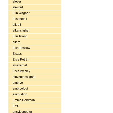
elever
elevråd
Elin Wägner
Elisabeth I
elkraft
elkänslighet
Ellis Island
ellära
Elsa Beskow
Elsass
Elsie Petrén
elsäkerhet
Elvis Presley
elöverkänslighet
embryo
embryologi
emigration
Emma Goldman
EMU
encyklopedier