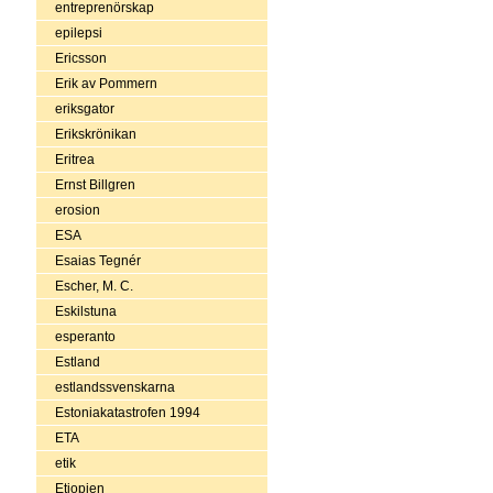
entreprenörskap
epilepsi
Ericsson
Erik av Pommern
eriksgator
Erikskrönikan
Eritrea
Ernst Billgren
erosion
ESA
Esaias Tegnér
Escher, M. C.
Eskilstuna
esperanto
Estland
estlandssvenskarna
Estoniakatastrofen 1994
ETA
etik
Etiopien