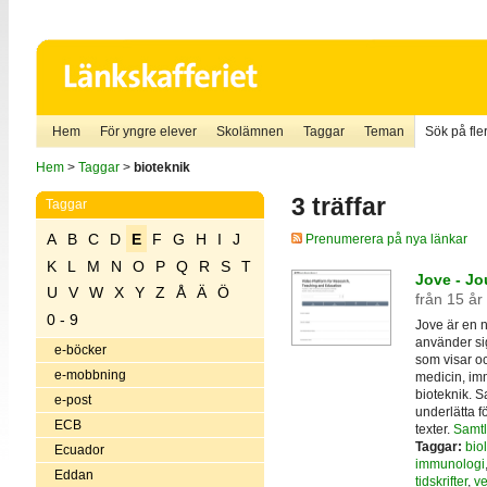
Hem
För yngre elever
Skolämnen
Taggar
Teman
Sök på fler
Hem
>
Taggar
>
bioteknik
3 träffar
Taggar
A
B
C
D
E
F
G
H
I
J
Prenumerera på nya länkar
K
L
M
N
O
P
Q
R
S
T
Jove - Jo
U
V
W
X
Y
Z
Å
Ä
Ö
från 15 år
0 - 9
Jove är en n
använder sig
e-böcker
som visar oc
e-mobbning
medicin, im
bioteknik. Sa
e-post
underlätta f
ECB
texter.
Samtli
Taggar:
bio
Ecuador
immunologi
Eddan
tidskrifter
,
ve