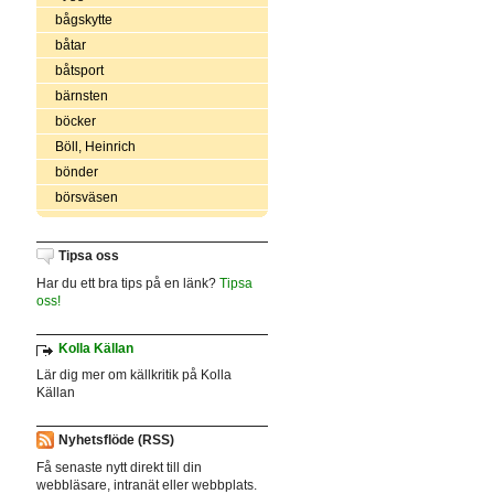
bågskytte
båtar
båtsport
bärnsten
böcker
Böll, Heinrich
bönder
börsväsen
Tipsa oss
Har du ett bra tips på en länk?
Tipsa
oss!
Kolla Källan
Lär dig mer om källkritik på Kolla
Källan
Nyhetsflöde (RSS)
Få senaste nytt direkt till din
webbläsare, intranät eller webbplats.