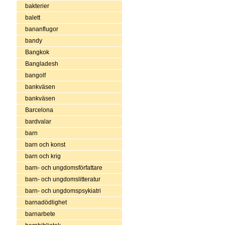
bakterier
balett
bananflugor
bandy
Bangkok
Bangladesh
bangolf
bankväsen
bankväsen
Barcelona
bardvalar
barn
barn och konst
barn och krig
barn- och ungdomsförfattare
barn- och ungdomslitteratur
barn- och ungdomspsykiatri
barnadödlighet
barnarbete