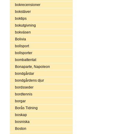
bokrecensioner
bokstäver
boktips
bokutgivning
bokväsen
Bolivia
bollsport
bollsporter
bombattentat
Bonaparte, Napoleon
bondgårdar
bondgårdens djur
bordsseder
bordtennis
borgar
Borås Tidning
boskap
bosniska
Boston