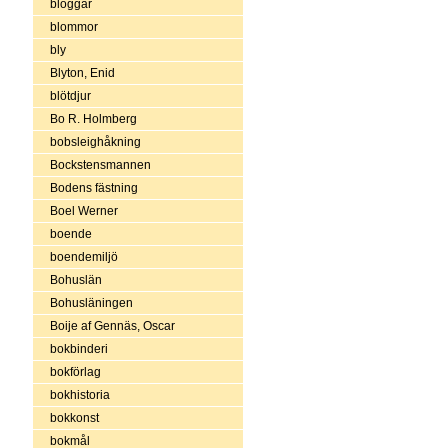
bloggar
blommor
bly
Blyton, Enid
blötdjur
Bo R. Holmberg
bobsleighåkning
Bockstensmannen
Bodens fästning
Boel Werner
boende
boendemiljö
Bohuslän
Bohusläningen
Boije af Gennäs, Oscar
bokbinderi
bokförlag
bokhistoria
bokkonst
bokmål