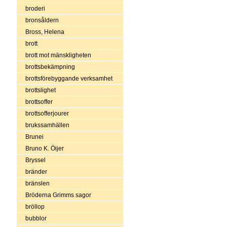
broderi
bronsåldern
Bross, Helena
brott
brott mot mänskligheten
brottsbekämpning
brottsförebyggande verksamhet
brottslighet
brottsoffer
brottsofferjourer
brukssamhällen
Brunei
Bruno K. Öijer
Bryssel
bränder
bränslen
Bröderna Grimms sagor
bröllop
bubblor