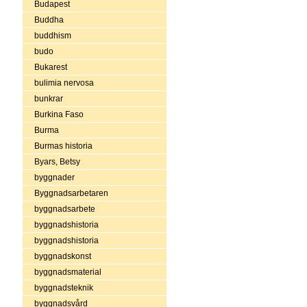
Budapest
Buddha
buddhism
budo
Bukarest
bulimia nervosa
bunkrar
Burkina Faso
Burma
Burmas historia
Byars, Betsy
byggnader
Byggnadsarbetaren
byggnadsarbete
byggnadshistoria
byggnadshistoria
byggnadskonst
byggnadsmaterial
byggnadsteknik
byggnadsvård