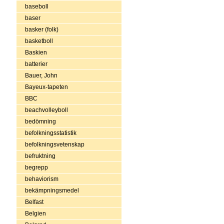
baseboll
baser
basker (folk)
basketboll
Baskien
batterier
Bauer, John
Bayeux-tapeten
BBC
beachvolleyboll
bedömning
befolkningsstatistik
befolkningsvetenskap
befruktning
begrepp
behaviorism
bekämpningsmedel
Belfast
Belgien