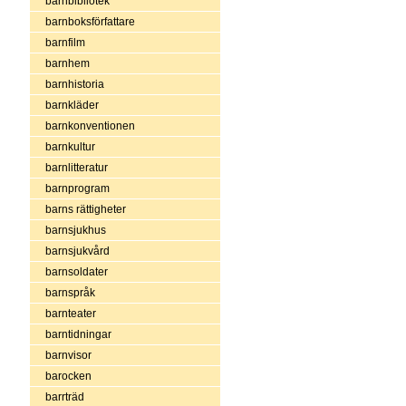
barnbibliotek
barnboksförfattare
barnfilm
barnhem
barnhistoria
barnkläder
barnkonventionen
barnkultur
barnlitteratur
barnprogram
barns rättigheter
barnsjukhus
barnsjukvård
barnsoldater
barnspråk
barnteater
barntidningar
barnvisor
barocken
barrträd