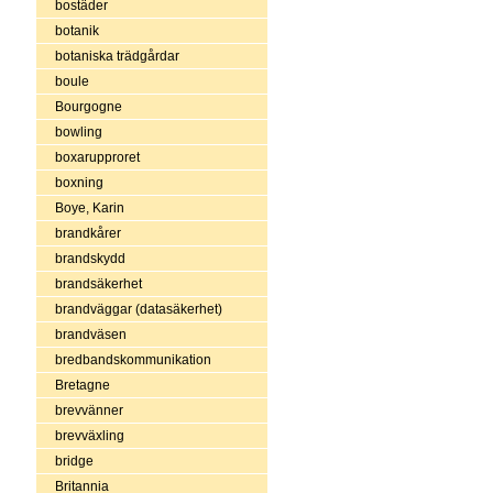
bostäder
botanik
botaniska trädgårdar
boule
Bourgogne
bowling
boxarupproret
boxning
Boye, Karin
brandkårer
brandskydd
brandsäkerhet
brandväggar (datasäkerhet)
brandväsen
bredbandskommunikation
Bretagne
brevvänner
brevväxling
bridge
Britannia