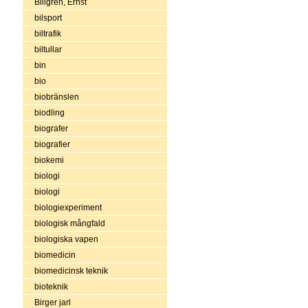
Billgren, Ernst
bilsport
biltrafik
biltullar
bin
bio
biobränslen
biodling
biografer
biografier
biokemi
biologi
biologi
biologiexperiment
biologisk mångfald
biologiska vapen
biomedicin
biomedicinsk teknik
bioteknik
Birger jarl