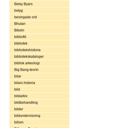
Betsy Byars
betyg
bevingade ord
Bhutan
Bibeln
bibliofili
bibliotek
bibliotekshistoria
bibliotekskataloger
biblisk arkeologi
Big Bang-teorin
bilar
bilars historia
bild
bildarkiv
bildbehandling
bilder
bildundervisning
bilism