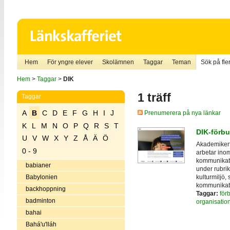
Hem
För yngre elever
Skolämnen
Taggar
Teman
Sök på fler
Hem
>
Taggar
>
DIK
1 träff
Taggar
A
B
C
D
E
F
G
H
I
J
Prenumerera på nya länkar
K
L
M
N
O
P
Q
R
S
T
DIK-förb
U
V
W
X
Y
Z
Å
Ä
Ö
Akademiker
0 - 9
arbetar ino
kommunikatio
babianer
under rubri
kulturmiljö,
Babylonien
kommunikat
backhoppning
Taggar:
för
badminton
organisatio
bahai
Bahá'u'lláh