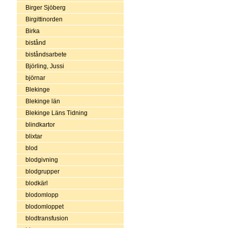
Birger Sjöberg
Birgittinorden
Birka
bistånd
biståndsarbete
Björling, Jussi
björnar
Blekinge
Blekinge län
Blekinge Läns Tidning
blindkartor
blixtar
blod
blodgivning
blodgrupper
blodkärl
blodomlopp
blodomloppet
blodtransfusion