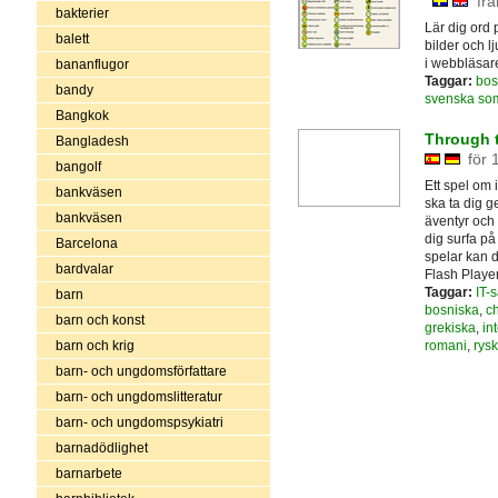
frå
bakterier
Lär dig ord
balett
bilder och 
i webbläsar
bananflugor
Taggar:
bos
bandy
svenska so
Bangkok
Through 
Bangladesh
för 
bangolf
Ett spel om 
bankväsen
ska ta dig
bankväsen
äventyr och 
dig surfa på
Barcelona
spelar kan d
bardvalar
Flash Playe
Taggar:
IT-
barn
bosniska
,
ch
barn och konst
grekiska
,
in
barn och krig
romani
,
rys
barn- och ungdomsförfattare
barn- och ungdomslitteratur
barn- och ungdomspsykiatri
barnadödlighet
barnarbete