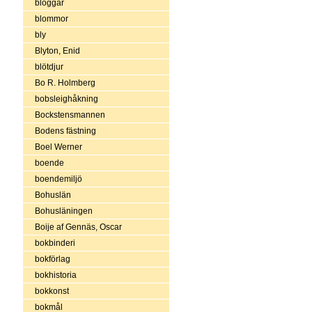
bloggar
blommor
bly
Blyton, Enid
blötdjur
Bo R. Holmberg
bobsleighåkning
Bockstensmannen
Bodens fästning
Boel Werner
boende
boendemiljö
Bohuslän
Bohusläningen
Boije af Gennäs, Oscar
bokbinderi
bokförlag
bokhistoria
bokkonst
bokmål