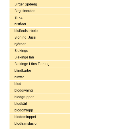
Birger Sjöberg
Birgittinorden
Birka
bistånd
biståndsarbete
Björling, Jussi
björnar
Blekinge
Blekinge län
Blekinge Läns Tidning
blindkartor
blixtar
blod
blodgivning
blodgrupper
blodkärl
blodomlopp
blodomloppet
blodtransfusion