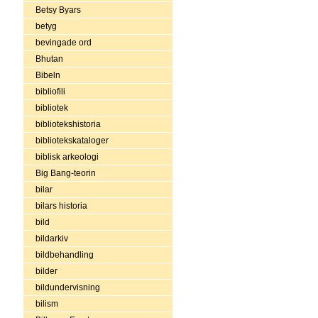
Betsy Byars
betyg
bevingade ord
Bhutan
Bibeln
bibliofili
bibliotek
bibliotekshistoria
bibliotekskataloger
biblisk arkeologi
Big Bang-teorin
bilar
bilars historia
bild
bildarkiv
bildbehandling
bilder
bildundervisning
bilism