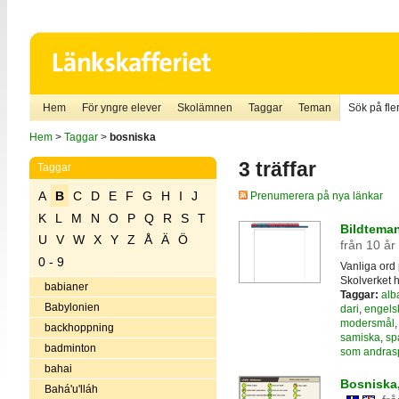
Hem
För yngre elever
Skolämnen
Taggar
Teman
Sök på fler
Hem
>
Taggar
>
bosniska
3 träffar
Taggar
A
B
C
D
E
F
G
H
I
J
Prenumerera på nya länkar
K
L
M
N
O
P
Q
R
S
T
Bildteman 
U
V
W
X
Y
Z
Å
Ä
Ö
från 10 år
0 - 9
Vanliga ord 
Skolverket h
babianer
Taggar:
alb
Babylonien
dari
,
engels
modersmål
backhoppning
samiska
,
sp
badminton
som andras
bahai
Bosniska,
Bahá'u'lláh