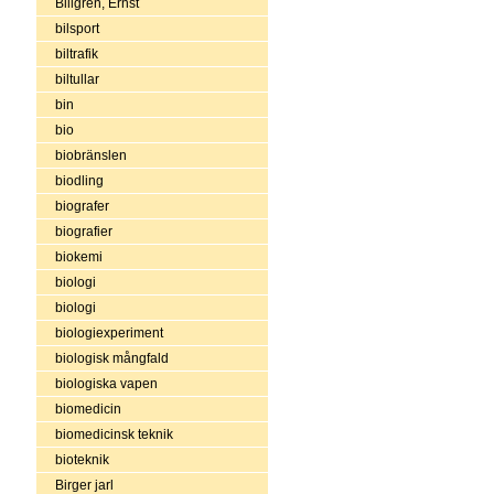
Billgren, Ernst
bilsport
biltrafik
biltullar
bin
bio
biobränslen
biodling
biografer
biografier
biokemi
biologi
biologi
biologiexperiment
biologisk mångfald
biologiska vapen
biomedicin
biomedicinsk teknik
bioteknik
Birger jarl