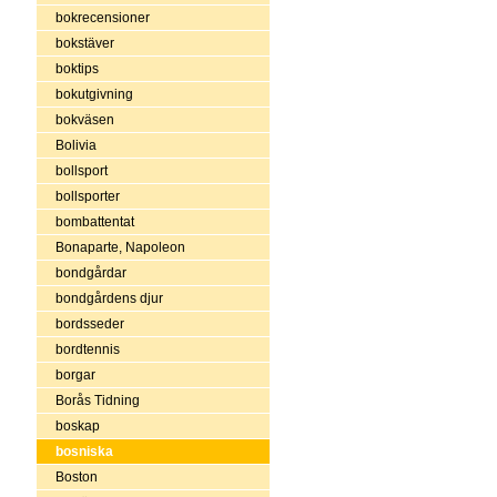
bokrecensioner
bokstäver
boktips
bokutgivning
bokväsen
Bolivia
bollsport
bollsporter
bombattentat
Bonaparte, Napoleon
bondgårdar
bondgårdens djur
bordsseder
bordtennis
borgar
Borås Tidning
boskap
bosniska
Boston