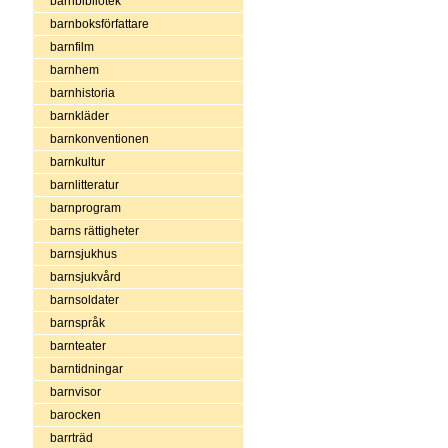
barnbibliotek
barnboksförfattare
barnfilm
barnhem
barnhistoria
barnkläder
barnkonventionen
barnkultur
barnlitteratur
barnprogram
barns rättigheter
barnsjukhus
barnsjukvård
barnsoldater
barnspråk
barnteater
barntidningar
barnvisor
barocken
barrträd