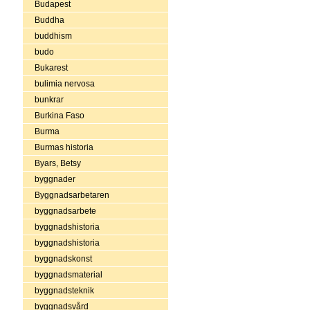
Budapest
Buddha
buddhism
budo
Bukarest
bulimia nervosa
bunkrar
Burkina Faso
Burma
Burmas historia
Byars, Betsy
byggnader
Byggnadsarbetaren
byggnadsarbete
byggnadshistoria
byggnadshistoria
byggnadskonst
byggnadsmaterial
byggnadsteknik
byggnadsvård