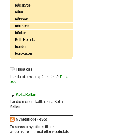
bågskytte
båtar
båtsport
bärnsten
böcker
Böll, Heinrich
bönder
börsväsen
Tipsa oss
Har du ett bra tips på en länk?
Tipsa
oss!
Kolla Källan
Lär dig mer om källkritik på Kolla
Källan
Nyhetsflöde (RSS)
Få senaste nytt direkt till din
webbläsare, intranät eller webbplats.