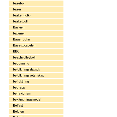
baseboll
baser
basker (folk)
basketboll
Baskien
batterier
Bauer, John
Bayeux-tapeten
BBC
beachvolleyboll
bedömning
befolkningsstatistik
befolkningsvetenskap
befruktning
begrepp
behaviorism
bekämpningsmedel
Belfast
Belgien