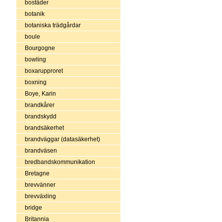
bostäder
botanik
botaniska trädgårdar
boule
Bourgogne
bowling
boxarupproret
boxning
Boye, Karin
brandkårer
brandskydd
brandsäkerhet
brandväggar (datasäkerhet)
brandväsen
bredbandskommunikation
Bretagne
brevvänner
brevväxling
bridge
Britannia