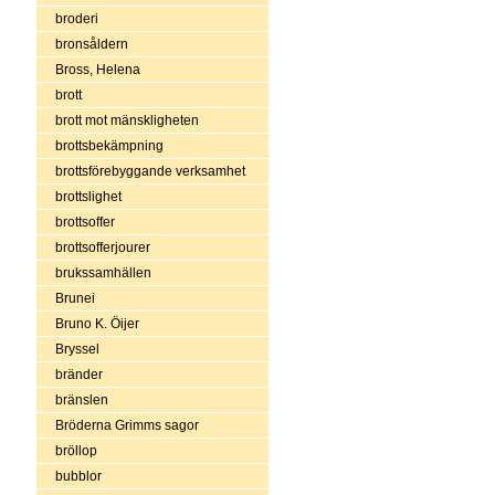
broderi
bronsåldern
Bross, Helena
brott
brott mot mänskligheten
brottsbekämpning
brottsförebyggande verksamhet
brottslighet
brottsoffer
brottsofferjourer
brukssamhällen
Brunei
Bruno K. Öijer
Bryssel
bränder
bränslen
Bröderna Grimms sagor
bröllop
bubblor